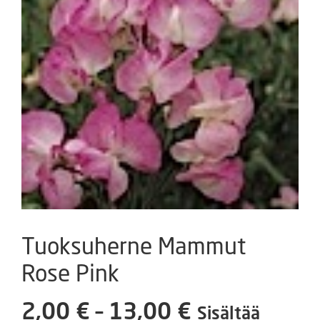
Tuoksuherne Mammut
Rose Pink
Hintaluokka
2,00
€
–
13,00
€
Sisältää