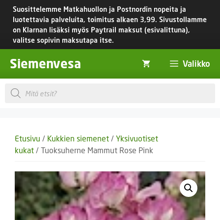
Siirry
Suosittelemme Matkahuollon ja Postnordin nopeita ja
sisältöön
luotettavia palveluita, toimitus
alkaen 3,99.
Sivustollamme
on Klarnan lisäksi myös Paytrail maksut (esivalittuna),
valitse sopivin maksutapa itse.
Siemenvesa
Valikko
Products
search
Etusivu
/
Kukkien siemenet
/
Yksivuotiset
kukat
/ Tuoksuherne Mammut Rose Pink