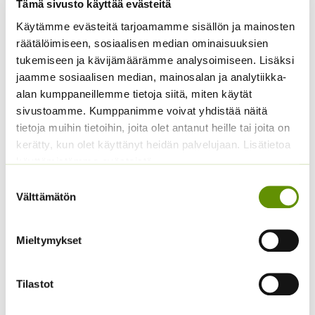
Tämä sivusto käyttää evästeitä
Käytämme evästeitä tarjoamamme sisällön ja mainosten
Jänönhäntä ’Bunny
Tarhakukonkannus
räätälöimiseen, sosiaalisen median ominaisuuksien
Tails’
sekoitus
tukemiseen ja kävijämäärämme analysoimiseen. Lisäksi
jaamme sosiaalisen median, mainosalan ja analytiikka-
5,00
€
3,00
€
Sisältää arvonlisäveron
Sisältää arvonlisäveron
alan kumppaneillemme tietoja siitä, miten käytät
sivustoamme. Kumppanimme voivat yhdistää näitä
tietoja muihin tietoihin, joita olet antanut heille tai joita on
kerätty, kun olet käyttänyt heidän palvelujaan. Lisätietoa
käyttämistämme evästeistä
Suostumuksen
Välttämätön
valinta
Kukontöyhtö New Look
Mieltymykset
40 s.
Punakosmoskukka
Sperli’s Mix Dreams
3,60
€
Sisältää arvonlisäveron
5,20
€
Tilastot
Sisältää arvonlisäveron