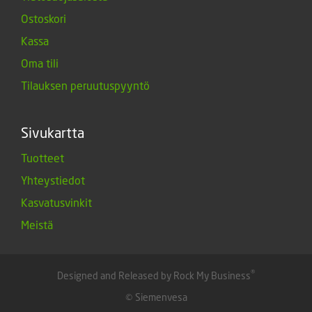
Ostoskori
Kassa
Oma tili
Tilauksen peruutuspyyntö
Sivukartta
Tuotteet
Yhteystiedot
Kasvatusvinkit
Meistä
®
Designed and Released by Rock My Business
© Siemenvesa