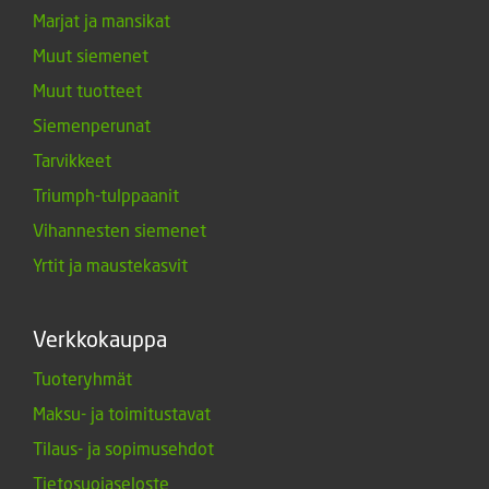
Marjat ja mansikat
Muut siemenet
Muut tuotteet
Siemenperunat
Tarvikkeet
Triumph-tulppaanit
Vihannesten siemenet
Yrtit ja maustekasvit
Verkkokauppa
Tuoteryhmät
Maksu- ja toimitustavat
Tilaus- ja sopimusehdot
Tietosuojaseloste