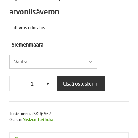
2,00 €
arvonlisäveron
-
Lathyrus odoratus
13,00 €
Siemenmäärä
-
+
Lisää ostoskoriin
Tuoksuherne
Mammut
Rose
Pink
Tuotetunnus (SKU):
667
määrä
Osasto:
Yksivuotiset kukat