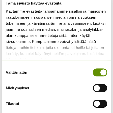
Tämä sivusto käyttää evästeitä
Käytämme evästeitä tarjoamamme sisällön ja mainosten
Kääpiöauringonkukka
Hämähäkkikukka
räätälöimiseen, sosiaalisen median ominaisuuksien
Music Box 40 s.
sekoitus
tukemiseen ja kävijämäärämme analysoimiseen. Lisäksi
3,50
€
2,70
€
Sisältää arvonlisäveron
Sisältää arvonlisäveron
jaamme sosiaalisen median, mainosalan ja analytiikka-
alan kumppaneillemme tietoja siitä, miten käytät
sivustoamme. Kumppanimme voivat yhdistää näitä
tietoja muihin tietoihin, joita olet antanut heille tai joita on
kerätty, kun olet käyttänyt heidän palvelujaan. Lisätietoa
käyttämistämme evästeistä
Suostumuksen
Välttämätön
valinta
Keltakosmoskukka
Kääpiöauringonkukka
Mieltymykset
Cosmic mix.
Teddy Bear
2,95
€
Sisältää arvonlisäveron
ALE!
Tilastot
Alkuperäinen
Nykyinen
4,20
€
3,20
€
Sisältää