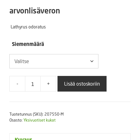
2,90 €
arvonlisäveron
-
Lathyrus odoratus
13,00 €
Siemenmäärä
-
+
Lisää ostoskoriin
Tuoksuherne
Mammut
Deep
Rose
Tuotetunnus (SKU):
207550-M
määrä
Osasto:
Yksivuotiset kukat
Kuvaus