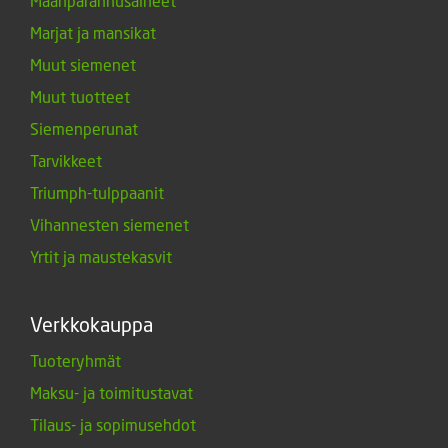
Maanparannusaineet
Marjat ja mansikat
Muut siemenet
Muut tuotteet
Siemenperunat
Tarvikkeet
Triumph-tulppaanit
Vihannesten siemenet
Yrtit ja maustekasvit
Verkkokauppa
Tuoteryhmät
Maksu- ja toimitustavat
Tilaus- ja sopimusehdot