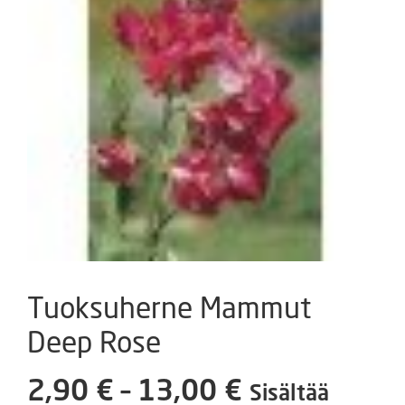
Tuoksuherne Mammut
Deep Rose
Hintaluokka
2,90
€
–
13,00
€
Sisältää