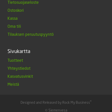
Tietosuojaseloste
Ostoskori
Kassa
Oma tili
Tilauksen peruutuspyyntö
Sivukartta
Tuotteet
Yhteystiedot
Kasvatusvinkit
Meistä
®
Designed and Released by Rock My Business
© Siemenvesa