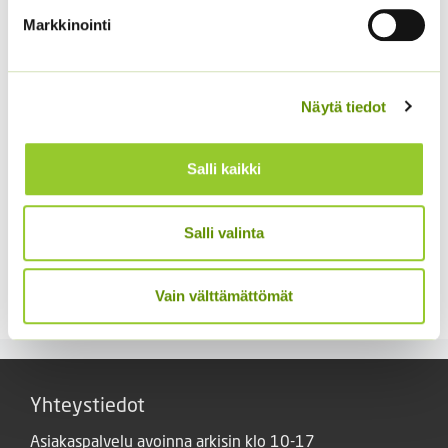
hinta
hinta
arvonlisäveron
Markkinointi
oli:
on:
4,20 €.
3,20 €.
Näytä tiedot
Salli kaikki
Salli valinta
Kaliforniantuliunikko
Tuoksuherne Little
Sperli Dalli
Sweetheart (an)
Vain välttämättömät
5,50
€
2,80
€
Sisältää arvonlisäveron
Sisältää arvonlisäveron
Yhteystiedot
Asiakaspalvelu avoinna arkisin klo 10-17