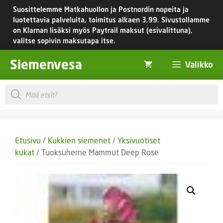
Siirry
Suosittelemme Matkahuollon ja Postnordin nopeita ja
sisältöön
luotettavia palveluita, toimitus
alkaen 3,99.
Sivustollamme
on Klarnan lisäksi myös Paytrail maksut (esivalittuna),
valitse sopivin maksutapa itse.
Siemenvesa
Valikko
Products
search
Etusivu
/
Kukkien siemenet
/
Yksivuotiset
kukat
/ Tuoksuherne Mammut Deep Rose