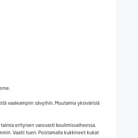
erne.
estä vaaleampiin sävyihin. Muutamia yksivärisiä
e taimia erityisen varovasti koulimisvaiheessa.
mmin. Vaatii tuen. Poistamalla kukkineet kukat