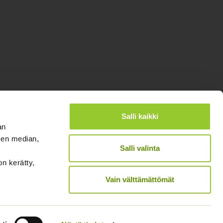
Salli kaikki
an
sen median,
Salli valinta
on kerätty,
®
Designed and Released by Rock My Business
Vain välttämättömät