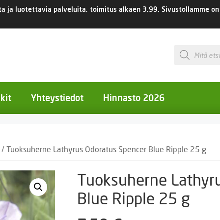
 ja luotettavia palveluita, toimitus
alkaen 3,99.
Sivustollamme on 
Products
search
kit
Yhteystiedot
Hinnasto 2026
otiset kukat
/ Tuoksuherne Lathyrus Odoratus Spencer Blue Ripple 25 g
otiset kukat
uotiset kukat
Tuoksuherne Lathyru
eokset
Blue Ripple 25 g
Ruukut