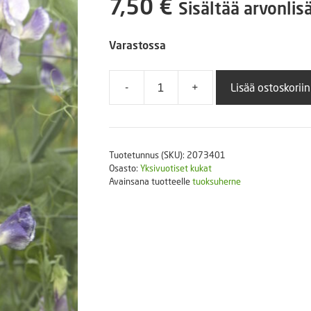
7,50
€
Sisältää arvonlis
Puutarhatyökalut
Askartelutarvikkeet
Varastossa
-
+
Lisää ostoskoriin
Tuoksuherne
Lathyrus
Odoratus
Spencer
Tuotetunnus (SKU):
2073401
Blue
Osasto:
Yksivuotiset kukat
Ripple
Avainsana tuotteelle
tuoksuherne
25
g
määrä