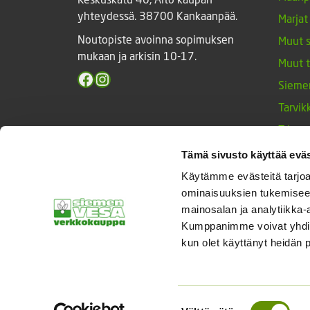
yhteydessä. 38700 Kankaanpää.
Marjat
Noutopiste avoinna sopimuksen
Muut 
mukaan ja arkisin 10-17.
Muut 
Facebook
Instagram
Sieme
Tarvik
Triump
Vihan
Tämä sivusto käyttää eväs
Yrtit 
Käytämme evästeitä tarjoa
ominaisuuksien tukemisee
mainosalan ja analytiikka-
Kumppanimme voivat yhdistää 
© Siemenvesa
kun olet käyttänyt heidän 
Suostumuksen