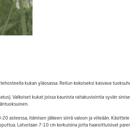
alla tehosteella kukan yläosassa. Reilun kokoiseksi kasvava tuoksuh
atus). Valkoiset kukat joissa kaunista raitakuviointia syvän sinis
väntuoksuinen.
-20 asteessa, itämisen jälkeen siirrä valoon ja viileään. Käsittel
oputtua. Latvotaan 7-10 cm korkuisina jotta haaroittuisivat pare