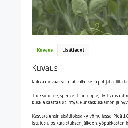
Kuvaus
Lisätiedot
Kuvaus
Kukka on vaalealla tai valkoisella pohjalla, liil
Tuoksuherne, spencer blue ripple, (lathyrus odor
kukkia saattaa esiintyä. Runsaskukkainen ja hy
Kasvata ensin sisätiloissa kylvömullassa. Pidä 18
Istutus ulos karaistuksen jälkeen, yöpakkasten l