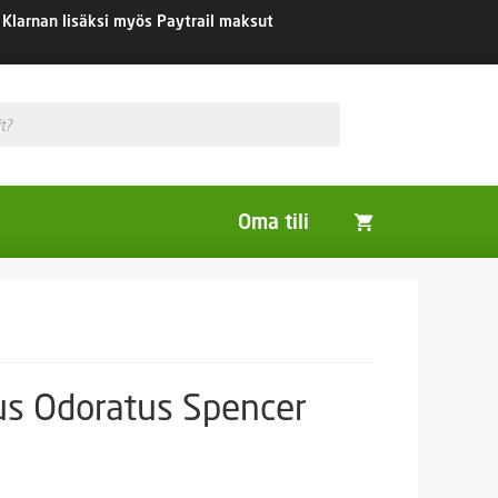
Klarnan lisäksi myös Paytrail maksut
Oma tili
Huonekasvit
Nurmikon siemenet
Viherlannoitus- ja maisemointikasvit
s Odoratus Spencer