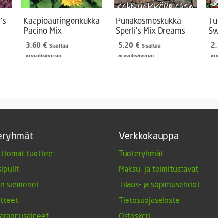
’s
Kääpiöauringonkukka
Punakosmoskukka
Tu
Pacino Mix
Sperli’s Mix Dreams
Sw
3,60
€
5,20
€
2
Sisältää
Sisältää
arvonlisäveron
arvonlisäveron
ar
eryhmät
Verkkokauppa
ttomat tuotteet
Tuoteryhmät
ipulit
Maksu- ja toimitustavat
en siemenet
Tilaus- ja sopimusehdot
tteet
Tietosuojaseloste
arannusaineet
Ostoskori