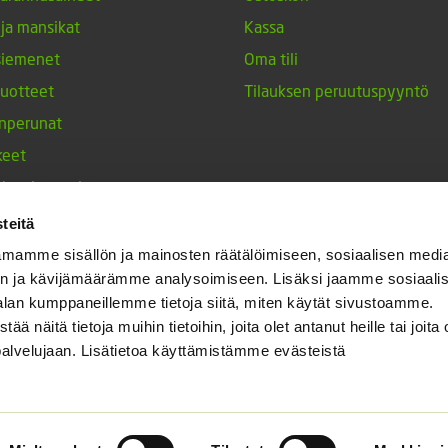
 ja mansikat
Kassa
siemenet
Oma tili
tuotteet
Tilauksen peruutuspyyntö
nperunat
keet
h-tulppaanit
nesten siemenet
teitä
ja maustekasvit
mamme sisällön ja mainosten räätälöimiseen, sosiaalisen medi
n ja kävijämäärämme analysoimiseen. Lisäksi jaamme sosiaali
alan kumppaneillemme tietoja siitä, miten käytät sivustoamme.
näitä tietoja muihin tietoihin, joita olet antanut heille tai joita 
palvelujaan. Lisätietoa käyttämistämme evästeistä