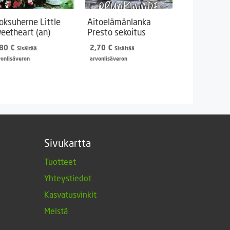
oksuherne Little
Aitoelämänlanka
eetheart (an)
Presto sekoitus
,80
€
2,70
€
Sisältää
Sisältää
vonlisäveron
arvonlisäveron
Sivukartta
Tuotteet
Yhteystiedot
Kasvatusvinkit
Meistä