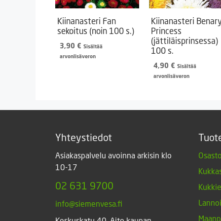
Kiinanasteri Fan
Kiinanasteri Benary
sekoitus (noin 100 s.)
Princess
(jättiläisprinsessa)
3,90
€
Sisältää
100 s.
arvonlisäveron
4,90
€
Sisältää
arvonlisäveron
Yhteystiedot
Tuot
Asiakaspalvelu avoinna arkisin klo
Osasto
10-17
Kukkas
02 631 9700
Kukki
Lannoi
info@siemenvesa.fi
Maanp
Keskuskatu 40, Aito kaupan