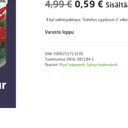
Alkuperäine
Nyky
4,99
€
0,59
€
Puutarhatyökalut
Sisältä
Askartelutarvikkeet
hinta
hinta
4 kpl valmispakkaus. Toimitus syyskuun 2. viikol
oli:
on:
Varasto loppu
4,99 €.
0,59 
EAN:
5906251713230
Tuotetunnus (SKU):
385184-1
Osastot:
Muut tulppaanit
,
Syksyn kukkasipulit