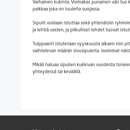
Varhainen kukinta. Voimakas punainen väri tuo k
paikkaa joka on tuulelta suojassa.
Sipulit voidaan istuttaa sekä yhtenäisiin ryhmii
ja lehtiä vasten, ja pilkulliset lehdet tuovat ist
Tulppaanit istutetaan syyskuusta alkaen niin pit
vaihtelevan määrän sivusipuleita. Isoimmat näist
Mikäli haluaa sipulien kukkivan vuodesta toiseen
yhteydessä tai keväällä.