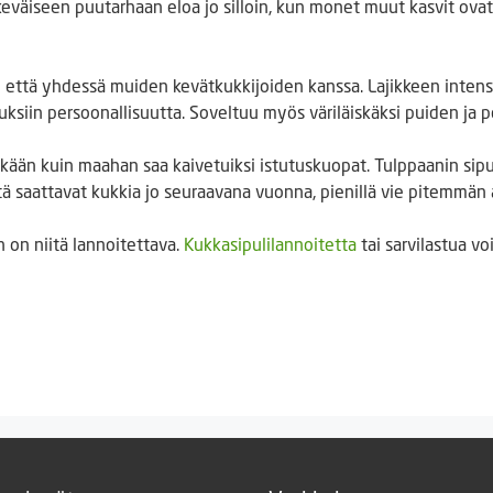
eväiseen puutarhaan eloa jo silloin, kun monet muut kasvit ovat
n että yhdessä muiden kevätkukkijoiden kanssa. Lajikkeen intensi
utuksiin persoonallisuutta. Soveltuu myös väriläiskäksi puiden ja 
kään kuin maahan saa kaivetuiksi istutuskuopat. Tulppaanin sipuli
ä saattavat kukkia jo seuraavana vuonna, pienillä vie pitemmän aj
 on niitä lannoitettava.
Kukkasipulilannoitetta
tai sarvilastua vo