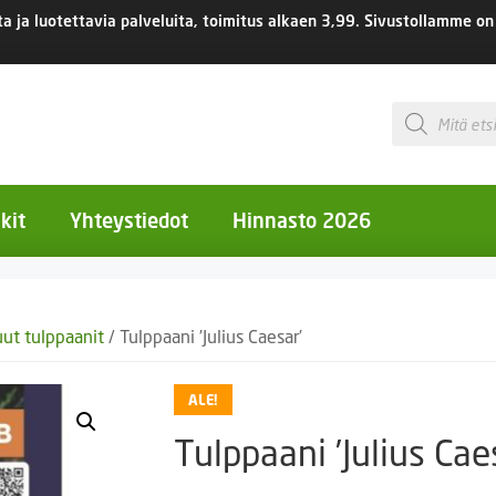
 ja luotettavia palveluita, toimitus
alkaen 3,99.
Sivustollamme on 
Products
search
kit
Yhteystiedot
Hinnasto 2026
otiset kukat
ut tulppaanit
/ Tulppaani ’Julius Caesar’
otiset kukat
uotiset kukat
ALE!
eokset
Tulppaani ’Julius Cae
Ruukut