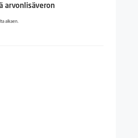
n
inen
ä arvonlisäveron
ta alkaen.
€.