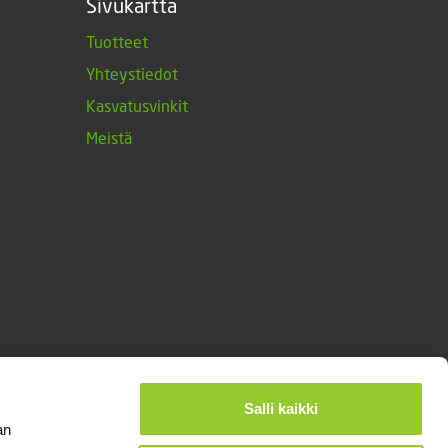
Sivukartta
Tuotteet
Yhteystiedot
Kasvatusvinkit
Meistä
Salli kaikki
an