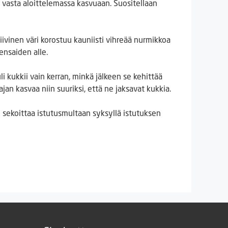
 vasta aloittelemassa kasvuaan. Suositellaan
ivinen väri korostuu kauniisti vihreää nurmikkoa
pensaiden alle.
 kukkii vain kerran, minkä jälkeen se kehittää
an kasvaa niin suuriksi, että ne jaksavat kukkia.
i sekoittaa istutusmultaan syksyllä istutuksen