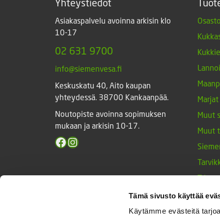
Yhteystiedot
Tuot
Asiakaspalvelu avoinna arkisin klo
Osasto
10-17
Kukkas
02 631 9700
Kukki
Lannoi
info@siemenvesa.fi
Maanp
Keskuskatu 40, Aito kaupan
yhteydessä. 38700 Kankaanpää.
Marjat
Noutopiste avoinna sopimuksen
Muut 
mukaan ja arkisin 10-17.
Muut 
Facebook
Instagram
Sieme
Tarvik
Triump
Vihan
Tämä sivusto käyttää eväs
Yrtit 
Käytämme evästeitä tarjoa