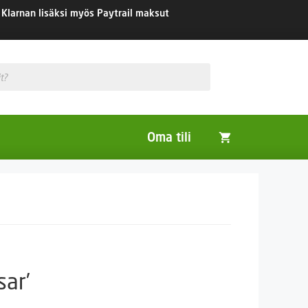
Klarnan lisäksi myös Paytrail maksut
Oma tili
Huonekasvit
Nurmikon siemenet
Viherlannoitus- ja maisemointikasvit
sar’