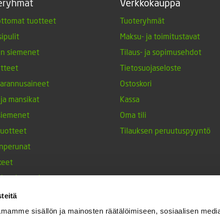
eryhmät
Verkkokauppa
ttomat tuotteet
Tuoteryhmät
ipulit
Maksu- ja toimitustavat
en siemenet
Tilaus- ja sopimusehdot
tteet
Tietosuojaseloste
arannusaineet
Ostoskori
 ja mansikat
Kassa
siemenet
Oma tili
tuotteet
Tilauksen peruutuspyyntö
nperunat
keet
h-tulppaanit
nesten siemenet
teitä
ja maustekasvit
mamme sisällön ja mainosten räätälöimiseen, sosiaalisen medi