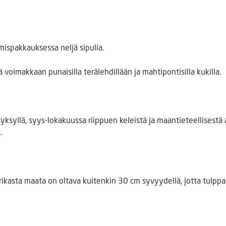
ispakkauksessa neljä sipulia.
 voimakkaan punaisilla terälehdillään ja mahtipontisilla kukilla.
yksyllä, syys-lokakuussa riippuen keleistä ja maantieteellisestä
.
rikasta maata on oltava kuitenkin 30 cm syvyydellä, jotta tulpp