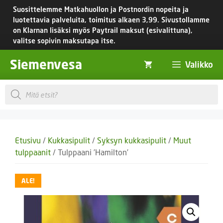
Siirry
Suosittelemme Matkahuollon ja Postnordin nopeita ja
sisältöön
luotettavia palveluita, toimitus
alkaen 3,99.
Sivustollamme
on Klarnan lisäksi myös Paytrail maksut (esivalittuna),
valitse sopivin maksutapa itse.
Siemenvesa
Valikko
Products
search
Etusivu
/
Kukkasipulit
/
Syksyn kukkasipulit
/
Muut
tulppaanit
/ Tulppaani ’Hamilton’
ALE!