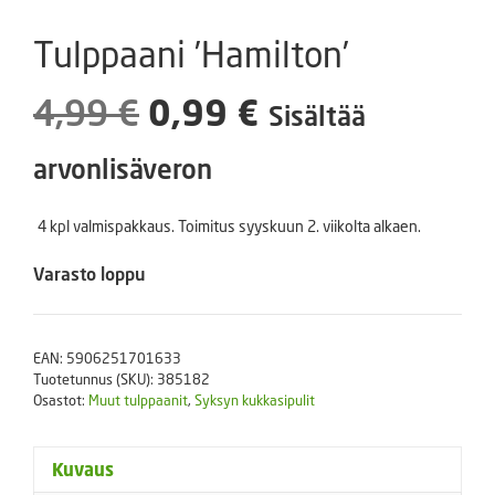
Tulppaani ’Hamilton’
Alkuperäinen
Nykyinen
4,99
€
0,99
€
Sisältää
hinta
hinta
arvonlisäveron
oli:
on:
4 kpl valmispakkaus. Toimitus syyskuun 2. viikolta alkaen.
4,99 €.
0,99 €.
Varasto loppu
EAN:
5906251701633
Tuotetunnus (SKU):
385182
Osastot:
Muut tulppaanit
,
Syksyn kukkasipulit
Kuvaus