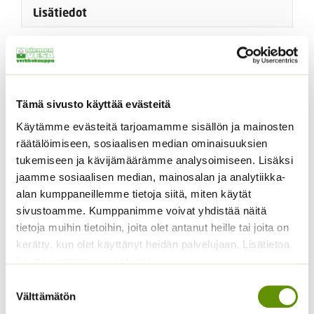
Lisätiedot
Kuvaus
Sipulin koko 11/12. Korkeus 50-55 cm.
Tämä sivusto käyttää evästeitä
Valmispakkauksessa neljä sipulia. Hamilton on erittäin
hyvä ja kaunis leikkokukkana. Elegantti ja piristävä lisä
Käytämme evästeitä tarjoamamme sisällön ja mainosten
kukkapenkkiin.
räätälöimiseen, sosiaalisen median ominaisuuksien
tukemiseen ja kävijämäärämme analysoimiseen. Lisäksi
Aikainen ja korkea tulppaani. Suuret, näyttävät kukat.
jaamme sosiaalisen median, mainosalan ja analytiikka-
alan kumppaneillemme tietoja siitä, miten käytät
Tulppaanit istutetaan syyskuusta alkaen niin pitkään
sivustoamme. Kumppanimme voivat yhdistää näitä
kuin maahan saa kaivetuiksi istutuskuopat.
tietoja muihin tietoihin, joita olet antanut heille tai joita on
Istutussyvyys 25 cm. Tulppaanin sipuli kukkii vain
kerätty, kun olet käyttänyt heidän palvelujaan. Lisätietoa
kerran, minkä jälkeen se kehittää vaihtelevan määrän
käyttämistämme evästeistä
sivusipuleita. Isoimmat näistä saattavat kukkia jo
Suostumuksen
seuraavana vuonna, pienillä vie pitemmän ajan kasvaa
Välttämätön
valinta
niin suuriksi, että ne jaksavat kukkia.