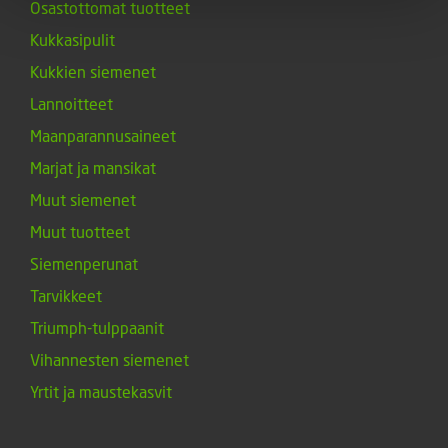
Osastottomat tuotteet
Kukkasipulit
Kukkien siemenet
Lannoitteet
Maanparannusaineet
Marjat ja mansikat
Muut siemenet
Muut tuotteet
Siemenperunat
Tarvikkeet
Triumph-tulppaanit
Vihannesten siemenet
Yrtit ja maustekasvit