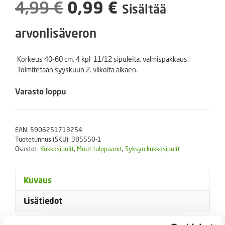
Alkuperäinen
Nykyinen
4,99
€
0,99
€
Sisältää
hinta
hinta
arvonlisäveron
oli:
on:
Korkeus 40-60 cm, 4 kpl 11/12 sipuleita, valmispakkaus.
Toimitetaan syyskuun 2. viikolta alkaen.
4,99 €.
0,99 €.
Varasto loppu
EAN:
5906251713254
Tuotetunnus (SKU):
385550-1
Osastot:
Kukkasipulit
,
Muut tulppaanit
,
Syksyn kukkasipulit
Kuvaus
Lisätiedot