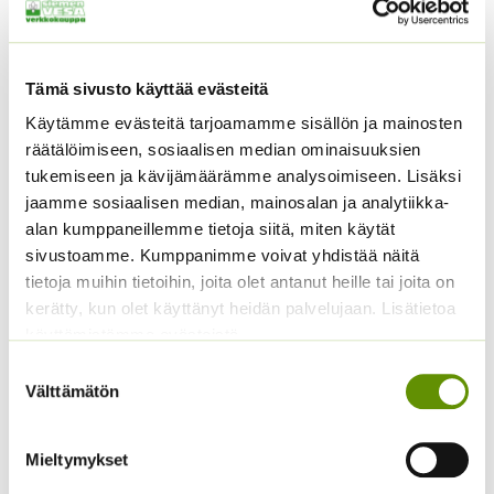
Kuvaus
Tyylikkään roosan-punainen (aniliini) näyttävä
Tämä sivusto käyttää evästeitä
tulppaani. Sipulin koko 10/11. Tulppaanit istutetaan
syyskuusta alkaen niin pitkään kuin maahan saa
Käytämme evästeitä tarjoamamme sisällön ja mainosten
kaivetuiksi istutuskuopat. Istutussyvyys 10-15 cm.
räätälöimiseen, sosiaalisen median ominaisuuksien
Tulppaanin sipuli kukkii vain kerran, minkä jälkeen se
tukemiseen ja kävijämäärämme analysoimiseen. Lisäksi
kehittää vaihtelevan määrän sivusipuleita. Isoimmat
jaamme sosiaalisen median, mainosalan ja analytiikka-
näistä saattavat kukkia jo seuraavana vuonna, pienillä
alan kumppaneillemme tietoja siitä, miten käytät
vie pitemmän ajan kasvaa niin suuriksi, että ne jaksavat
sivustoamme. Kumppanimme voivat yhdistää näitä
kukkia.
tietoja muihin tietoihin, joita olet antanut heille tai joita on
kerätty, kun olet käyttänyt heidän palvelujaan. Lisätietoa
Mikäli haluaa sipulien kukkivan vuodesta toiseen on
käyttämistämme evästeistä
niitä lannoitettava. Kukkasipulilannoitetta tai
Suostumuksen
sarvilastua voi sekoittaa istutusmultaan syksyllä
Välttämätön
valinta
istutuksen yhteydessä tai keväällä. Korkeus noin 40-60
cm.
Mieltymykset