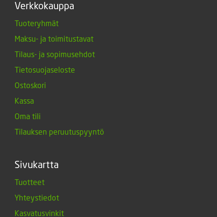
Verkkokauppa
Tuoteryhmät
Maksu- ja toimitustavat
Tilaus- ja sopimusehdot
Tietosuojaseloste
Ostoskori
Kassa
Oma tili
Tilauksen peruutuspyyntö
Sivukartta
Tuotteet
Yhteystiedot
Kasvatusvinkit