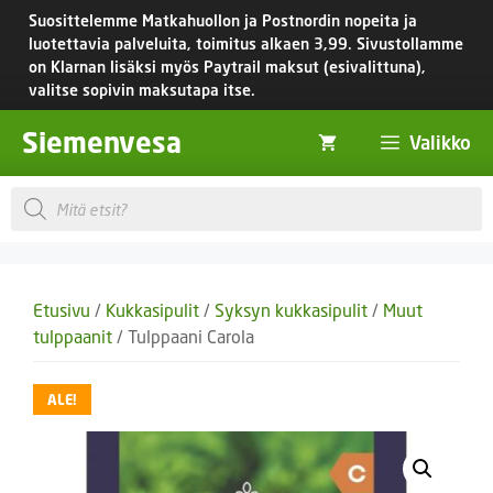
Siirry
Suosittelemme Matkahuollon ja Postnordin nopeita ja
sisältöön
luotettavia palveluita, toimitus
alkaen 3,99.
Sivustollamme
on Klarnan lisäksi myös Paytrail maksut (esivalittuna),
valitse sopivin maksutapa itse.
Siemenvesa
Valikko
Products
search
Etusivu
/
Kukkasipulit
/
Syksyn kukkasipulit
/
Muut
tulppaanit
/ Tulppaani Carola
ALE!