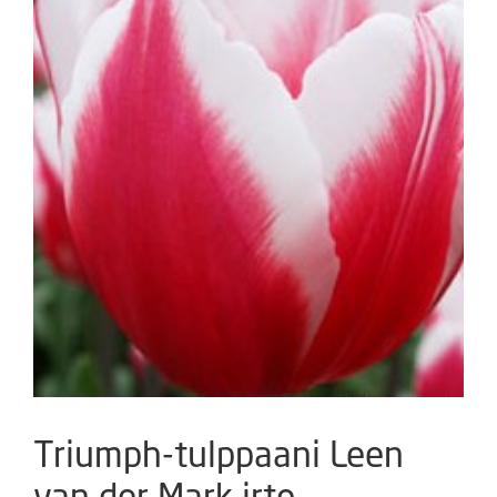
Triumph-tulppaani Leen
van der Mark irto