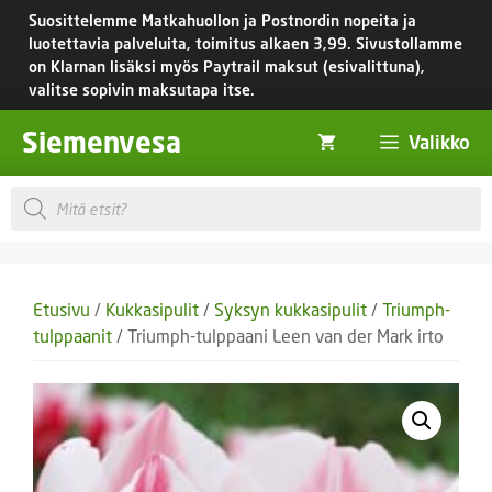
Siirry
Suosittelemme Matkahuollon ja Postnordin nopeita ja
sisältöön
luotettavia palveluita, toimitus
alkaen 3,99.
Sivustollamme
on Klarnan lisäksi myös Paytrail maksut (esivalittuna),
valitse sopivin maksutapa itse.
Siemenvesa
Valikko
Products
search
Etusivu
/
Kukkasipulit
/
Syksyn kukkasipulit
/
Triumph-
tulppaanit
/ Triumph-tulppaani Leen van der Mark irto