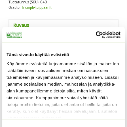
Tuotetunnus (SKU):
649
der
Osasto:
Triumph-tulppaanit
Mark
irto
määrä
Kuvaus
Lisätiedot
Kuvaus
Tämä sivusto käyttää evästeitä
Käytämme evästeitä tarjoamamme sisällön ja mainosten
Punainen valkoisella reunalla. Sipulin koko 12 +.
räätälöimiseen, sosiaalisen median ominaisuuksien
Tulppaanit istutetaan syyskuusta alkaen niin pitkään
tukemiseen ja kävijämäärämme analysoimiseen. Lisäksi
kuin maahan saa kaivetuiksi istutuskuopat.
jaamme sosiaalisen median, mainosalan ja analytiikka-
Istutussyvyys 10-15 cm.Tulppaanin sipuli kukkii vain
alan kumppaneillemme tietoja siitä, miten käytät
kerran, minkä jälkeen se kehittää vaihtelevan määrän
sivustoamme. Kumppanimme voivat yhdistää näitä
sivusipuleita. Isoimmat näistä saattavat kukkia jo
tietoja muihin tietoihin, joita olet antanut heille tai joita on
seuraavana vuonna, pienillä vie pitemmän ajan kasvaa
kerätty, kun olet käyttänyt heidän palvelujaan. Lisätietoa
niin suuriksi, että ne jaksavat kukkia.
käyttämistämme evästeistä
Suostumuksen