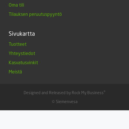
Oma tili
Tilauksen peruutuspyyntö
Sivukartta
Tuotteet
Yhteystiedot
Kasvatusvinkit
Meistä
®
Designed and Released by Rock My Business
© Siemenvesa