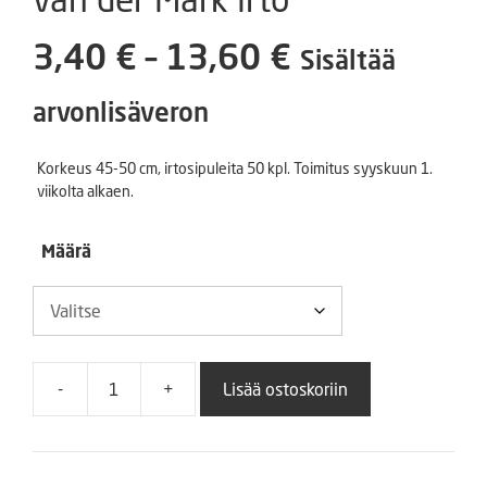
Hintaluokka
3,40
€
–
13,60
€
Sisältää
3,40 €
arvonlisäveron
-
Korkeus 45-50 cm, irtosipuleita 50 kpl. Toimitus syyskuun 1.
viikolta alkaen.
13,60 €
Määrä
-
+
Lisää ostoskoriin
Triumph-
tulppaani
Leen
van