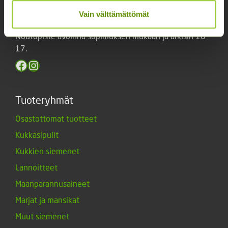
Keskuskatu 40, Aito kaupan yhteydessä. 38700
Vain välttämättömät
Kankaanpää.
Noutopiste avoinna sopimuksen mukaan ja arkisin 10-
17.
Facebook
Instagram
Tuoteryhmät
Osastottomat tuotteet
Kukkasipulit
Kukkien siemenet
Lannoitteet
Maanparannusaineet
Marjat ja mansikat
Muut siemenet