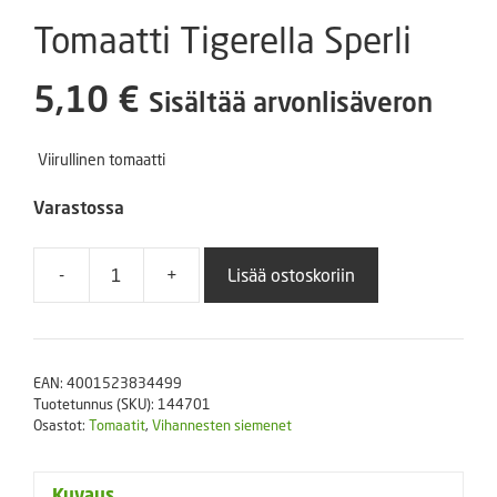
Tomaatti Tigerella Sperli
5,10
€
Sisältää arvonlisäveron
Viirullinen tomaatti
Varastossa
-
+
Lisää ostoskoriin
Tomaatti
Tigerella
Sperli
määrä
EAN:
4001523834499
Tuotetunnus (SKU):
144701
Osastot:
Tomaatit
,
Vihannesten siemenet
Kuvaus