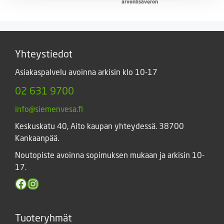
2,50 €
arvonlisäveron
-
25,00 €
Yhteystiedot
Asiakaspalvelu avoinna arkisin klo 10-17
02 631 9700
info@siemenvesa.fi
Keskuskatu 40, Aito kaupan yhteydessä. 38700
Kankaanpää.
Noutopiste avoinna sopimuksen mukaan ja arkisin 10-
17.
Facebook
Instagram
Tuoteryhmät