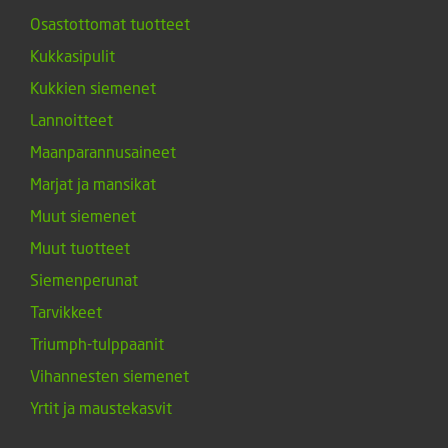
Osastottomat tuotteet
Kukkasipulit
Kukkien siemenet
Lannoitteet
Maanparannusaineet
Marjat ja mansikat
Muut siemenet
Muut tuotteet
Siemenperunat
Tarvikkeet
Triumph-tulppaanit
Vihannesten siemenet
Yrtit ja maustekasvit