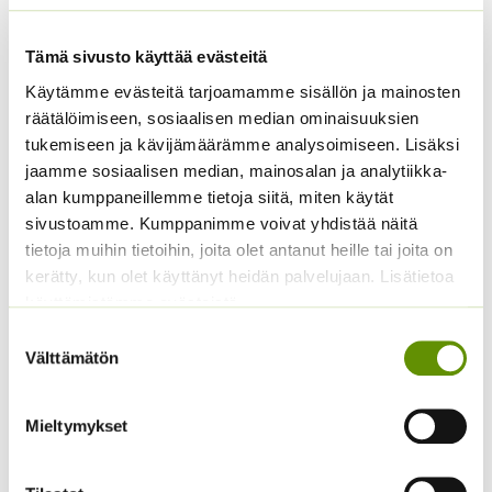
Tämä sivusto käyttää evästeitä
Käytämme evästeitä tarjoamamme sisällön ja mainosten
räätälöimiseen, sosiaalisen median ominaisuuksien
Avomaankurkku Reinin
Spagettikurpitsa
tukemiseen ja kävijämäärämme analysoimiseen. Lisäksi
rypäle
(irtosiemen)
jaamme sosiaalisen median, mainosalan ja analytiikka-
Hintaluokka:
alan kumppaneillemme tietoja siitä, miten käytät
1,45
€
–
19,45
€
Sisältää
ALE!
1,45 €
sivustoamme. Kumppanimme voivat yhdistää näitä
arvonlisäveron
Alkuperäinen
Nykyinen
7,00
€
5,99
€
-
Sisältää
tietoja muihin tietoihin, joita olet antanut heille tai joita on
hinta
hinta
19,45 €
arvonlisäveron
kerätty, kun olet käyttänyt heidän palvelujaan. Lisätietoa
oli:
on:
käyttämistämme evästeistä
7,00 €.
5,99 €.
Suostumuksen
Välttämätön
valinta
Mieltymykset