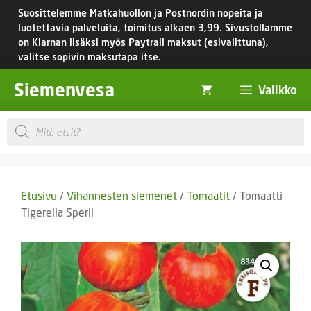
Siirry
Suosittelemme Matkahuollon ja Postnordin nopeita ja
sisältöön
luotettavia palveluita, toimitus
alkaen 3,99.
Sivustollamme
on Klarnan lisäksi myös Paytrail maksut (esivalittuna),
valitse sopivin maksutapa itse.
Siemenvesa
Valikko
Products
search
Etusivu
/
Vihannesten siemenet
/
Tomaatit
/ Tomaatti
Tigerella Sperli