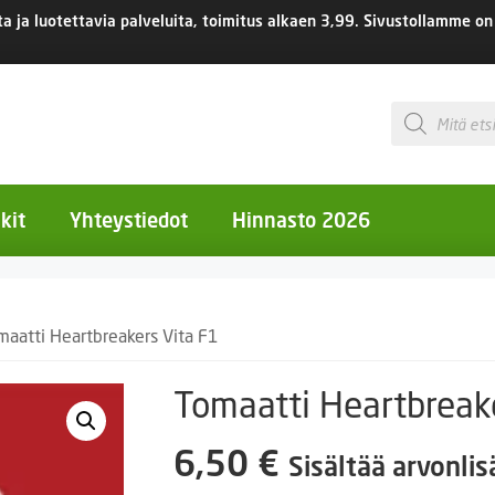
 ja luotettavia palveluita, toimitus
alkaen 3,99.
Sivustollamme on 
Products
search
kit
Yhteystiedot
Hinnasto 2026
otiset kukat
maatti Heartbreakers Vita F1
otiset kukat
uotiset kukat
Tomaatti Heartbreak
eokset
6,50
€
Sisältää arvonli
Ruukut