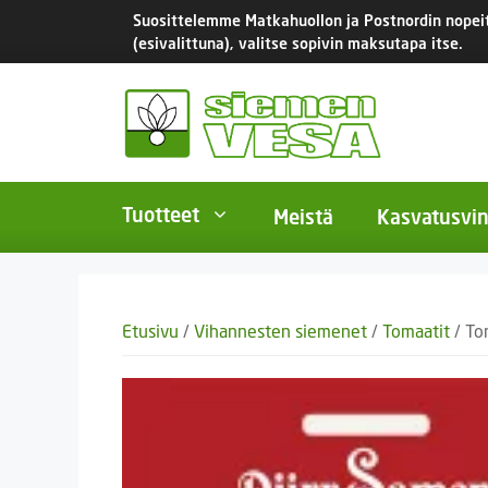
Siirry
Suosittelemme Matkahuollon ja Postnordin nopeita
sisältöön
(esivalittuna), valitse sopivin maksutapa itse.
Tuotteet
Meistä
Kasvatusvin
BIO-luomusiemenet
Yksivu
Etusivu
/
Vihannesten siemenet
/
Tomaatit
/ To
Tomaatit
Monivu
Salaatit
Kaksiv
Istukassipulit
Kukkas