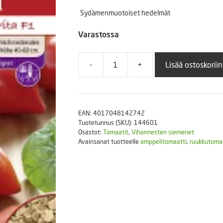
Puutarhatyökalut
Sydämenmuotoiset hedelmät
Askartelutarvikkeet
Varastossa
-
+
Lisää ostoskoriin
Tomaatti
Heartbreakers
Vita
F1
EAN:
4017048142742
määrä
Tuotetunnus (SKU):
144601
Osastot:
Tomaatit
,
Vihannesten siemenet
Avainsanat tuotteelle
amppelitomaatti
,
ruukkutoma