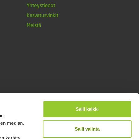
Yhteystiedot
Kasvatusvinkit
Meistä
Salli kaikki
an
sen median,
Salli valinta
on kerätty,
®