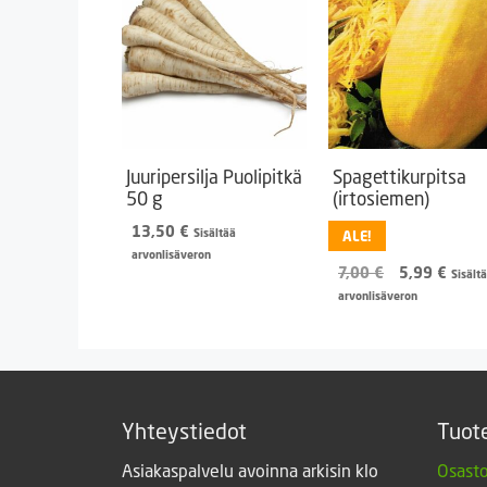
Juuripersilja Puolipitkä
Spagettikurpitsa
50 g
(irtosiemen)
13,50
€
Sisältää
ALE!
arvonlisäveron
Alkuperäine
Nyky
7,00
€
5,99
€
Sisält
hinta
hinta
arvonlisäveron
oli:
on:
7,00 €.
5,99 
Yhteystiedot
Tuot
Asiakaspalvelu avoinna arkisin klo
Osasto