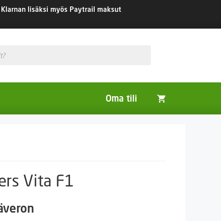
Klarnan lisäksi myös Paytrail maksut
Oma tili
Huonekasvit
Nurmikon siemenet
Viherlannoitus- ja maisemointikasvit
ers Vita F1
säveron