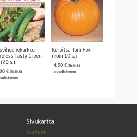
svihuonekurkku
Kurpitsa Tom Fox
rpless Tasty Green
(noin 10 s.)
 (20 s.)
4,50
€
Sisältää
,90
€
Sisältää
arvonlisäveron
vonlisäveron
Sivukartta
Tuotteet