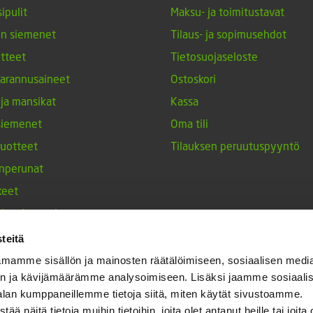
ipulit
Maksu- ja toimitustavat
en siemenet
Tilaus- ja sopimusehdot
tteet
Tietosuojaseloste
arannusaineet
Ostoskori
 ja mansikat
Kassa
siemenet
Oma tili
tuotteet
Tilauksen peruutuspyyntö
nperunat
keet
h-tulppaanit
nesten siemenet
teitä
ja maustekasvit
mamme sisällön ja mainosten räätälöimiseen, sosiaalisen medi
n ja kävijämäärämme analysoimiseen. Lisäksi jaamme sosiaali
alan kumppaneillemme tietoja siitä, miten käytät sivustoamme.
näitä tietoja muihin tietoihin, joita olet antanut heille tai joita 