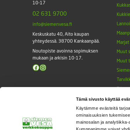
10-17
Kukkas
02 631 9700
Kukki
Lannoi
info@siemenvesa.fi
Maanp
Keskuskatu 40, Aito kaupan
yhteydessä. 38700 Kankaanpää.
Marjat
Noutopiste avoinna sopimuksen
Muut 
mukaan ja arkisin 10-17.
Muut 
Facebook
Instagram
Sieme
Tarvik
Triump
Vihan
Tämä sivusto käyttää eväs
Yrtit 
Käytämme evästeitä tarjoa
ominaisuuksien tukemisee
mainosalan ja analytiikka-
Kumppanimme voivat yhdistää 