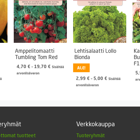
Amppelitomaatti
Lehtisalaatti Lollo
Ka
Tumbling Tom Red
Bionda
Bu
F1
Hintaluokka:
4,70
€
–
19,70
€
Sisältää
ALE!
4,70 €
5
arvonlisäveron
n
inen
Hintaluokka:
2,99
€
–
5,00
€
-
ää
Sisältää
ar
2,99 €
19,70 €
arvonlisäveron
-
€.
5,00 €
eryhmät
Verkkokauppa
ttomat tuotteet
Tuoteryhmät