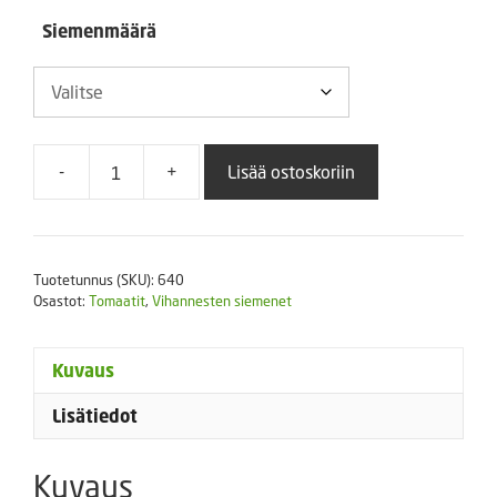
229,00 €
Siemenmäärä
-
+
Lisää ostoskoriin
Tomaatti
Encore
määrä
Tuotetunnus (SKU):
640
Osastot:
Tomaatit
,
Vihannesten siemenet
Kuvaus
Lisätiedot
Kuvaus