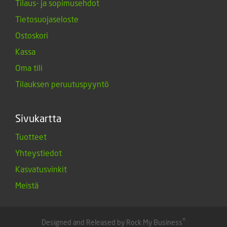
Tilaus- ja sopimusehdot
Tietosuojaseloste
Ostoskori
Kassa
Oma tili
Tilauksen peruutuspyyntö
Sivukartta
Tuotteet
Yhteystiedot
Kasvatusvinkit
Meistä
®
Designed and Released by Rock My Business