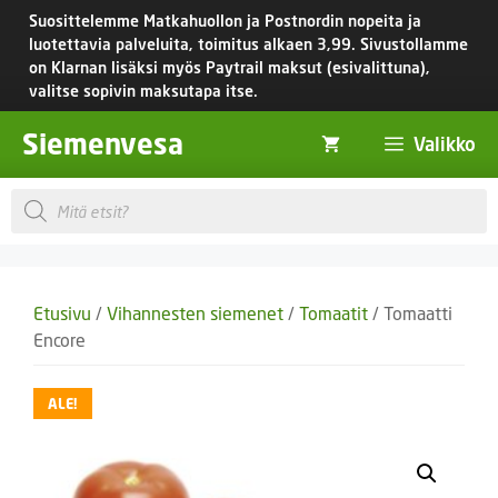
Siirry
Suosittelemme Matkahuollon ja Postnordin nopeita ja
sisältöön
luotettavia palveluita, toimitus
alkaen 3,99.
Sivustollamme
on Klarnan lisäksi myös Paytrail maksut (esivalittuna),
valitse sopivin maksutapa itse.
Siemenvesa
Valikko
Products
search
Etusivu
/
Vihannesten siemenet
/
Tomaatit
/ Tomaatti
Encore
ALE!