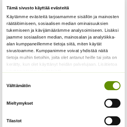
Tämä sivusto käyttää evästeitä
Käytämme evästeitä tarjoamamme sisällön ja mainosten
Yrttiselleri, eri
Pensastomaatti Totem
räätälöimiseen, sosiaalisen median ominaisuuksien
pakkauskokoja
F1 10 s.
saatavilla
tukemiseen ja kävijämäärämme analysoimiseen. Lisäksi
4,95
€
Sisältää arvonlisäveron
jaamme sosiaalisen median, mainosalan ja analytiikka-
Hintaluokka:
2,50
€
–
25,00
€
Sisältää
2,50 €
alan kumppaneillemme tietoja siitä, miten käytät
arvonlisäveron
-
sivustoamme. Kumppanimme voivat yhdistää näitä
25,00 €
tietoja muihin tietoihin, joita olet antanut heille tai joita on
kerätty, kun olet käyttänyt heidän palvelujaan. Lisätietoa
käyttämistämme evästeistä
Suostumuksen
Välttämätön
valinta
Mieltymykset
Sitruunamelissa 5 g
Kasvihuonekurkku
5,50
€
Sisältää arvonlisäveron
Burpless Tasty Green
Tilastot
F1 (20 s.)