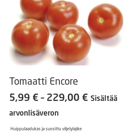
Tomaatti Encore
Hintaluokk
5,99
€
–
229,00
€
Sisältää
5,99 €
arvonlisäveron
-
Huippulaadukas ja suosittu viljelylajike