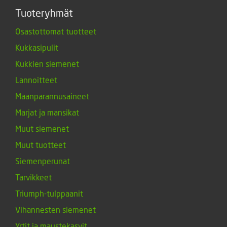
Tuoteryhmät
Osastottomat tuotteet
Kukkasipulit
Kukkien siemenet
Lannoitteet
Maanparannusaineet
Marjat ja mansikat
Muut siemenet
Muut tuotteet
Siemenperunat
Tarvikkeet
Triumph-tulppaanit
Vihannesten siemenet
Yrtit ja maustekasvit