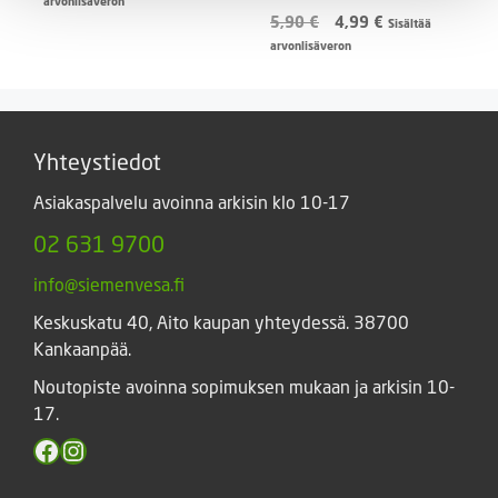
arvonlisäveron
oli:
on:
Alkuperäinen
Nykyinen
5,90
€
4,99
€
Sisältää
5,00 €.
3,90 €.
hinta
hinta
arvonlisäveron
oli:
on:
5,90 €.
4,99 €.
Yhteystiedot
Asiakaspalvelu avoinna arkisin klo 10-17
02 631 9700
info@siemenvesa.fi
Keskuskatu 40, Aito kaupan yhteydessä. 38700
Kankaanpää.
Noutopiste avoinna sopimuksen mukaan ja arkisin 10-
17.
Facebook
Instagram