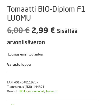
Tomaatti BIO-Diplom F1
LUOMU
Alkuperäinen
Nykyinen
6,00
€
2,99
€
Sisältää
hinta
hinta
arvonlisäveron
oli:
on:
Luomusiementuotantoa.
6,00 €.
2,99 €.
Varasto loppu
EAN:
4017048119737
Tuotetunnus (SKU):
144371
Osastot:
BIO-luomusiemenet
,
Tomaatit