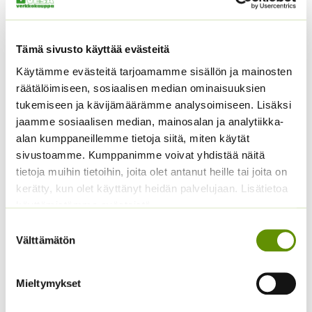
Tämä sivusto käyttää evästeitä
Käytämme evästeitä tarjoamamme sisällön ja mainosten
Silpoydinherne BIO-
Silopersilja BIO Gigante
räätälöimiseen, sosiaalisen median ominaisuuksien
Utrillo (Luomu) 8 g.
d’ Italia LUOMU
tukemiseen ja kävijämäärämme analysoimiseen. Lisäksi
3,90
€
Sisältää arvonlisäveron
ALE!
jaamme sosiaalisen median, mainosalan ja analytiikka-
alan kumppaneillemme tietoja siitä, miten käytät
Alkuperäinen
Nykyinen
2,00
€
1,70
€
Sisältää
hinta
hinta
sivustoamme. Kumppanimme voivat yhdistää näitä
arvonlisäveron
oli:
on:
tietoja muihin tietoihin, joita olet antanut heille tai joita on
2,00 €.
1,70 €.
kerätty, kun olet käyttänyt heidän palvelujaan. Lisätietoa
käyttämistämme evästeistä
Suostumuksen
Välttämätön
valinta
Mieltymykset