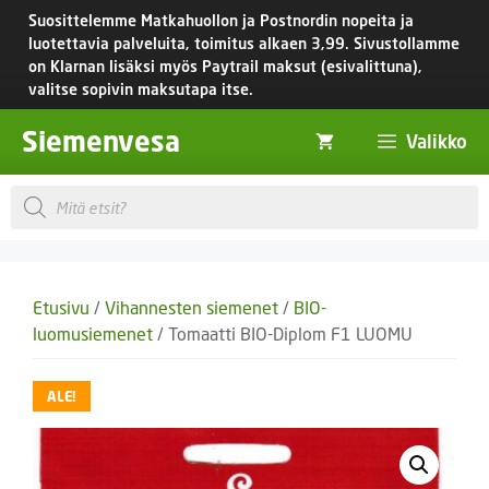
Siirry
Suosittelemme Matkahuollon ja Postnordin nopeita ja
sisältöön
luotettavia palveluita, toimitus
alkaen 3,99.
Sivustollamme
on Klarnan lisäksi myös Paytrail maksut (esivalittuna),
valitse sopivin maksutapa itse.
Siemenvesa
Valikko
Products
search
Etusivu
/
Vihannesten siemenet
/
BIO-
luomusiemenet
/ Tomaatti BIO-Diplom F1 LUOMU
ALE!