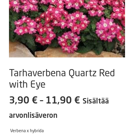
Tarhaverbena Quartz Red
with Eye
Hintaluokka
3,90
€
–
11,90
€
Sisältää
3,90 €
arvonlisäveron
-
Verbena x hybrida