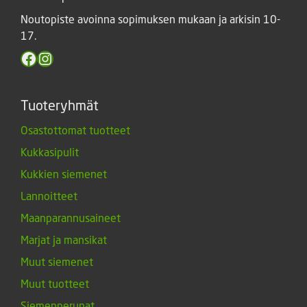
Noutopiste avoinna sopimuksen mukaan ja arkisin 10-
17.
Facebook
Instagram
Tuoteryhmät
Osastottomat tuotteet
Kukkasipulit
Kukkien siemenet
Lannoitteet
Maanparannusaineet
Marjat ja mansikat
Muut siemenet
Muut tuotteet
Siemenperunat