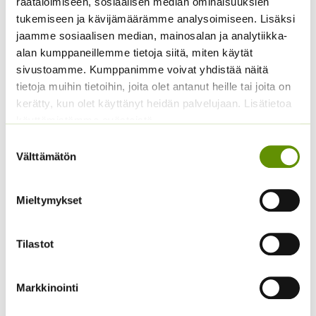
räätälöimiseen, sosiaalisen median ominaisuuksien
sekoitus
tukemiseen ja kävijämäärämme analysoimiseen. Lisäksi
3,00
€
Sisältää arvonlisäveron
jaamme sosiaalisen median, mainosalan ja analytiikka-
alan kumppaneillemme tietoja siitä, miten käytät
sivustoamme. Kumppanimme voivat yhdistää näitä
tietoja muihin tietoihin, joita olet antanut heille tai joita on
kerätty, kun olet käyttänyt heidän palvelujaan. Lisätietoa
käyttämistämme evästeistä
Suostumuksen
Välttämätön
valinta
Tarhakehäkukka Bon
Kääpiöauringonkukka
Mieltymykset
Bon sekoitus
Pacino Gold
3,90
€
3,60
€
Sisältää arvonlisäveron
Sisältää arvonlisäveron
Tilastot
Markkinointi