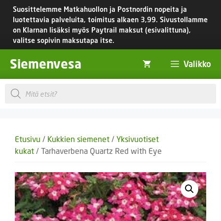
Siirry
Suosittelemme Matkahuollon ja Postnordin nopeita ja
sisältöön
luotettavia palveluita, toimitus
alkaen 3,99.
Sivustollamme
on Klarnan lisäksi myös Paytrail maksut (esivalittuna),
valitse sopivin maksutapa itse.
Siemenvesa
Valikko
Products
search
Etusivu
/
Kukkien siemenet
/
Yksivuotiset
kukat
/ Tarhaverbena Quartz Red with Eye