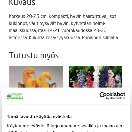
Kuvaus
Korkeus 20-25 cm. Kompakti, hyvin haaroittuva, isot
kukinnot, värit pysyvät hyvin. Kylvetään helmi-
maaliskuussa, itää 14-21 vuorokaudessa 20-22
asteessa. Kukinta kesä-syyskuussa. Punainen silmällä
Tutustu myös
Koristekurpitsa Con
Tämä sivusto käyttää evästeitä
Tours Native
Käytämme evästeitä tarjoamamme sisällön ja mainosten
Tarhakukonkannus
4,50
€
Sisältää arvonlisäveron