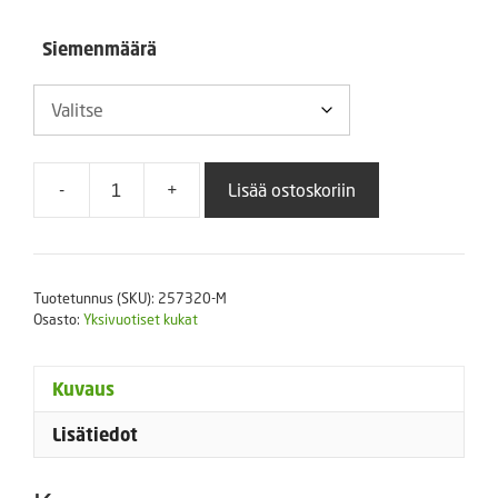
11,90 €
Siemenmäärä
-
+
Lisää ostoskoriin
Tarhaverbena
Quartz
Red
with
Tuotetunnus (SKU):
257320-M
Eye
Osasto:
Yksivuotiset kukat
määrä
Kuvaus
Lisätiedot