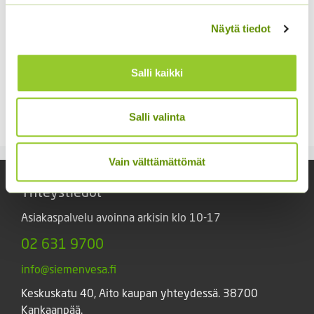
Näytä tiedot
Salli kaikki
Kääpiöauringonkukka
Kaliforniantuliunikko
Pacino Mix
Sperli Dalli
Salli valinta
3,60
€
5,50
€
Sisältää arvonlisäveron
Sisältää arvonlisäveron
Vain välttämättömät
Yhteystiedot
Asiakaspalvelu avoinna arkisin klo 10-17
02 631 9700
info@siemenvesa.fi
Keskuskatu 40, Aito kaupan yhteydessä. 38700
Kankaanpää.