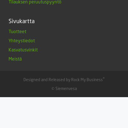
Tilauksen peruutuspyyntö
Sivukartta
Tuotteet
Yhteystiedot
Kasvatusvinkit
Meistä
®
Designed and Released by Rock My Business
© Siemenvesa