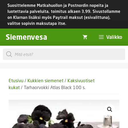
Siirry
Suosittelemme Matkahuollon ja Postnordin nopeita ja
sisältöön
luotettavia palveluita, toimitus
alkaen 3,99.
Sivustollamme
on Klarnan lisäksi myös Paytrail maksut (esivalittuna),
valitse sopivin maksutapa itse.
Siemenvesa
Valikko
Products
search
Etusivu
/
Kukkien siemenet
/
Kaksivuotiset
kukat
/ Tarhaorvokki Atlas Black 100 s.