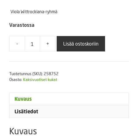
Viola Wittrockiana-ryhmä
Varastossa
-
+
Lisää ostoskoriin
Tarhaorvokki
Atlas
Black
100
Tuotetunnus (SKU):
258752
s.
Osasto:
Kaksivuotiset kukat
määrä
Kuvaus
Lisätiedot
Kuvaus