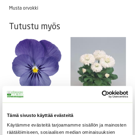
Musta orvokki
Tutustu myös
Sarviorvokki Admire
Blue F1 250 s.
Kaunokainen Roggli
9,90
€
Tämä sivusto käyttää evästeitä
Sisältää arvonlisäveron
White
Käytämme evästeitä tarjoamamme sisällön ja mainosten
3,60
€
Sisältää arvonlisäveron
räätälöimiseen, sosiaalisen median ominaisuuksien