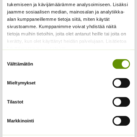
tukemiseen ja kävijämäärämme analysoimiseen. Lisäksi
jaamme sosiaalisen median, mainosalan ja analytiikka-
alan kumppaneillemme tietoja siitä, miten käytät
sivustoamme. Kumppanimme voivat yhdistää näitä
tietoja muihin tietoihin, joita olet antanut heille tai joita on
kerätty, kun olet käyttänyt heidän palvelujaan. Lisätietoa
käyttämistämme evästeistä
Suostumuksen
Välttämätön
valinta
Tarhasalkoruusu
Harjaneilikka
Chaters
yksinkertainen sekoitus
Mieltymykset
ALE!
Hintaluokka:
1,90
€
–
6,20
€
Sisältää
1,90 €
arvonlisäveron
Hintaluokka:
1,90
€
–
6,90
€
Sisältää
-
Tilastot
1,90 €
arvonlisäveron
6,20 €
-
6,90 €
Markkinointi