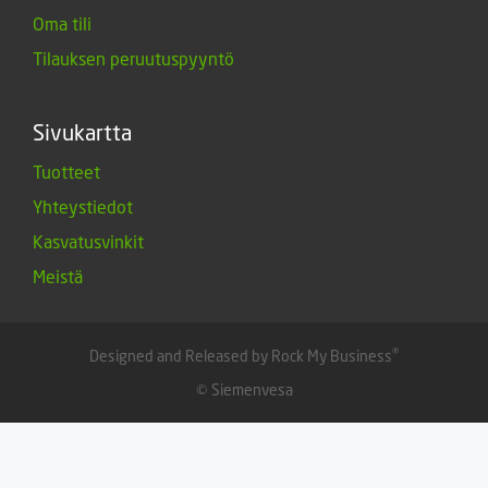
Oma tili
Tilauksen peruutuspyyntö
Sivukartta
Tuotteet
Yhteystiedot
Kasvatusvinkit
Meistä
®
Designed and Released by Rock My Business
© Siemenvesa