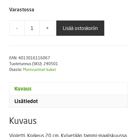
Varastossa
-
+
Lisää ostoskoriin
Tarhakylmänkukka
määrä
EAN:
4013016116067
Tuotetunnus (SKU):
240501
Osasto:
Monivuotiset kukat
Kuvaus
Lisätiedot
Kuvaus
Violetti. Korkeus 20 cm. Kylvetään tammi-maaliskuussa,