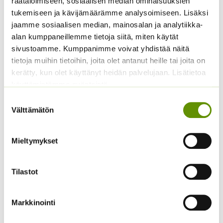
räätälöimiseen, sosiaalisen median ominaisuuksien
250 s.
6,00
€
Sisältää arvonlisäveron
tukemiseen ja kävijämäärämme analysoimiseen. Lisäksi
12,50
€
Sisältää
jaamme sosiaalisen median, mainosalan ja analytiikka-
arvonlisäveron
alan kumppaneillemme tietoja siitä, miten käytät
sivustoamme. Kumppanimme voivat yhdistää näitä
tietoja muihin tietoihin, joita olet antanut heille tai joita on
kerätty, kun olet käyttänyt heidän palvelujaan. Lisätietoa
käyttämistämme evästeistä
Suostumuksen
Välttämätön
valinta
Mieltymykset
Tataariviuhko 1 g
Syyshohdekukka
14,50
€
Helena sekoitus
Sisältää
Tilastot
arvonlisäveron
Hintaluokka:
2,90
€
–
19,00
€
Sisältää
2,90 €
arvonlisäveron
-
Markkinointi
19,00 €