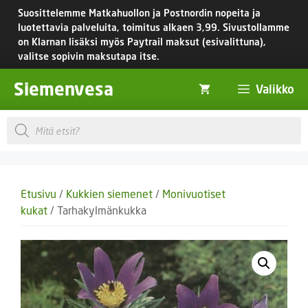
Siirry
Suosittelemme Matkahuollon ja Postnordin nopeita ja
sisältöön
luotettavia palveluita, toimitus
alkaen 3,99.
Sivustollamme
on Klarnan lisäksi myös Paytrail maksut (esivalittuna),
valitse sopivin maksutapa itse.
Siemenvesa
Valikko
Products
search
Etusivu
/
Kukkien siemenet
/
Monivuotiset
kukat
/ Tarhakylmänkukka