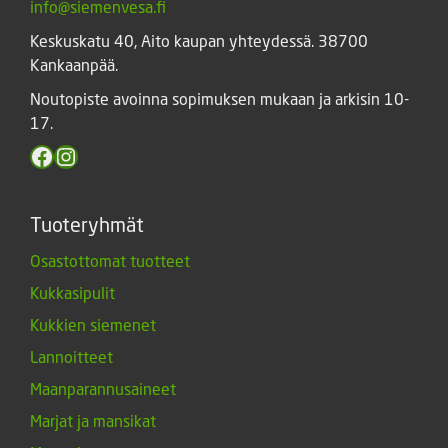
info@siemenvesa.fi
Keskuskatu 40, Aito kaupan yhteydessä. 38700
Kankaanpää.
Noutopiste avoinna sopimuksen mukaan ja arkisin 10-
17.
Facebook
Instagram
Tuoteryhmät
Osastottomat tuotteet
Kukkasipulit
Kukkien siemenet
Lannoitteet
Maanparannusaineet
Marjat ja mansikat