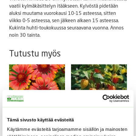
vaatii kylmäkäsittelyn itääkseen. Kylvöstä pidetään
aluksi muutama vuorokausi 10-15 asteessa, sitten
viikko 0-5 asteessa, sen jälkeen alkaen 15 asteessa.
Kukinta huhti-toukokuussa seuraavana vuonna. Annos
noin 30 tainta.
Tutustu myös
Tämä sivusto käyttää evästeitä
Loistosädekukka
Käytämme evästeitä tarjoamamme sisällön ja mainosten
Lyhtykoiso 1 g
Arizona Red Shades