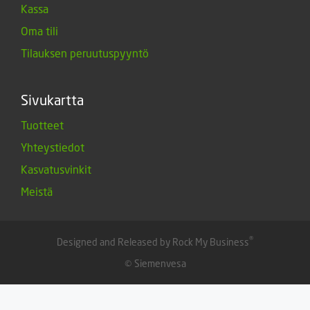
Kassa
Oma tili
Tilauksen peruutuspyyntö
Sivukartta
Tuotteet
Yhteystiedot
Kasvatusvinkit
Meistä
®
Designed and Released by Rock My Business
© Siemenvesa