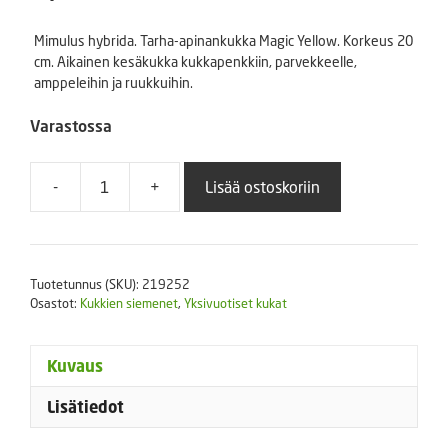
Mimulus hybrida. Tarha-apinankukka Magic Yellow. Korkeus 20
cm. Aikainen kesäkukka kukkapenkkiin, parvekkeelle,
amppeleihin ja ruukkuihin.
Varastossa
-
+
Lisää ostoskoriin
Tarha-
apinankukka
Magic
Yellow
Tuotetunnus (SKU):
219252
250
Osastot:
Kukkien siemenet
,
Yksivuotiset kukat
s
määrä
Kuvaus
Lisätiedot