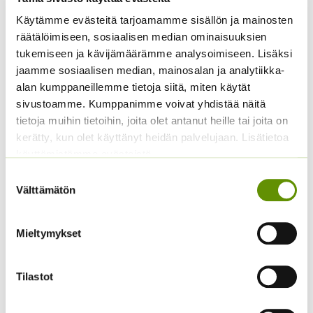
Käytämme evästeitä tarjoamamme sisällön ja mainosten
Kangasajuruoho
räätälöimiseen, sosiaalisen median ominaisuuksien
tukemiseen ja kävijämäärämme analysoimiseen. Lisäksi
2,90
€
Sisältää arvonlisäveron
Kiinanasteri Fan
jaamme sosiaalisen median, mainosalan ja analytiikka-
punainen
alan kumppaneillemme tietoja siitä, miten käytät
Hintaluokka:
2,95
€
–
8,50
€
sivustoamme. Kumppanimme voivat yhdistää näitä
Sisältää
2,95 €
arvonlisäveron
tietoja muihin tietoihin, joita olet antanut heille tai joita on
-
kerätty, kun olet käyttänyt heidän palvelujaan. Lisätietoa
8,50 €
käyttämistämme evästeistä
Suostumuksen
Välttämätön
valinta
Mieltymykset
Tilastot
Kiinanasteri Fan Deep
Siperianunikko Garden
Blue
Gnome 250 s