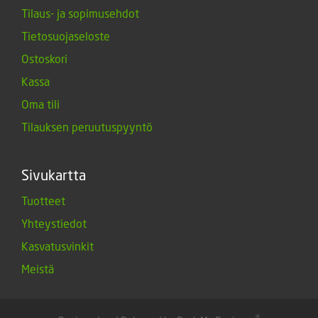
Tilaus- ja sopimusehdot
Tietosuojaseloste
Ostoskori
Kassa
Oma tili
Tilauksen peruutuspyyntö
Sivukartta
Tuotteet
Yhteystiedot
Kasvatusvinkit
Meistä
®