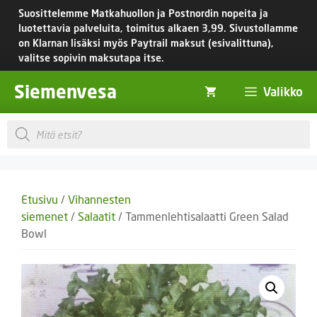
Siirry
Suosittelemme Matkahuollon ja Postnordin nopeita ja
sisältöön
luotettavia palveluita, toimitus
alkaen 3,99.
Sivustollamme
on Klarnan lisäksi myös Paytrail maksut (esivalittuna),
valitse sopivin maksutapa itse.
Siemenvesa
Valikko
Products
search
Etusivu
/
Vihannesten
siemenet
/
Salaatit
/ Tammenlehtisalaatti Green Salad
Bowl