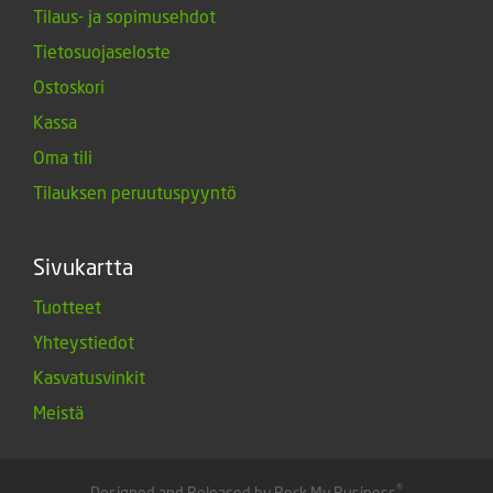
Tilaus- ja sopimusehdot
Tietosuojaseloste
Ostoskori
Kassa
Oma tili
Tilauksen peruutuspyyntö
Sivukartta
Tuotteet
Yhteystiedot
Kasvatusvinkit
Meistä
®
Designed and Released by Rock My Business