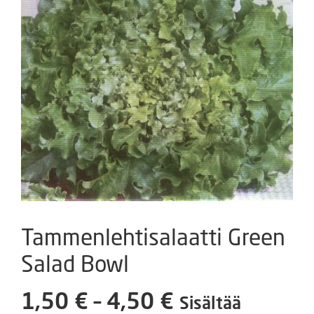
Tammenlehtisalaatti Green
Salad Bowl
Hintaluokka:
1,50
€
–
4,50
€
Sisältää