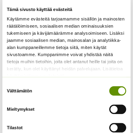
Tämä sivusto käyttää evästeitä
Amppelitomaatti
Amppeli/snack- kurkku
Käytämme evästeitä tarjoamamme sisällön ja mainosten
Tumbling Tom Yellow
Mini Stars F1
räätälöimiseen, sosiaalisen median ominaisuuksien
Hintaluokka
14,00
€
–
195,00
€
Sisältää
tukemiseen ja kävijämäärämme analysoimiseen. Lisäksi
ALE!
14,00 €
arvonlisäveron
jaamme sosiaalisen median, mainosalan ja analytiikka-
Hintaluokka:
3,90
€
–
15,90
€
-
Sisältää
alan kumppaneillemme tietoja siitä, miten käytät
3,90 €
195,00 €
arvonlisäveron
sivustoamme. Kumppanimme voivat yhdistää näitä
-
15,90 €
tietoja muihin tietoihin, joita olet antanut heille tai joita on
kerätty, kun olet käyttänyt heidän palvelujaan. Lisätietoa
käyttämistämme evästeistä
Suostumuksen
Välttämätön
valinta
Mieltymykset
Avomaankurkku Reinin
Silopersilja Gigante d’
rypäle
Italia 50 g
Tilastot