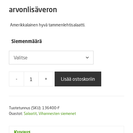
1,50 €
arvonlisäveron
-
Amerikkalainen hyvä tammenlehtisalaatti.
4,50 €
Siemenmäärä
-
+
Lisää ostoskoriin
Tammenlehtisalaatti
Green
Salad
Bowl
Tuotetunnus (SKU):
136400-F
määrä
Osastot:
Salaatit
,
Vihannesten siemenet
Kuvaus