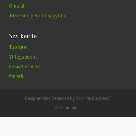
Oma tili
Tilauksen peruutuspyyntö
Sivukartta
Tuotteet
Yhteystiedot
Kasvatusvinkit
Meistä
®
Designed and Released by Rock My Business
© Siemenvesa