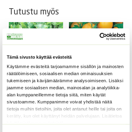
Tutustu myös
Tämä sivusto käyttää evästeitä
Käytämme evästeitä tarjoamamme sisällön ja mainosten
räätälöimiseen, sosiaalisen median ominaisuuksien
tukemiseen ja kävijämäärämme analysoimiseen. Lisäksi
Yrttiselleri, eri
Tomaatti Goldene
jaamme sosiaalisen median, mainosalan ja analytiikka-
pakkauskokoja
Königin Sperli
alan kumppaneillemme tietoja siitä, miten käytät
saatavilla
valmispussi
sivustoamme. Kumppanimme voivat yhdistää näitä
Hintaluokka:
2,50
€
–
25,00
€
Sisältää
ALE!
tietoja muihin tietoihin, joita olet antanut heille tai joita on
2,50 €
arvonlisäveron
Alkuperäinen
Nykyinen
5,50
€
4,99
€
kerätty, kun olet käyttänyt heidän palvelujaan. Lisätietoa
-
Sisältää
hinta
hinta
25,00 €
arvonlisäveron
käyttämistämme evästeistä
oli:
on:
Suostumuksen