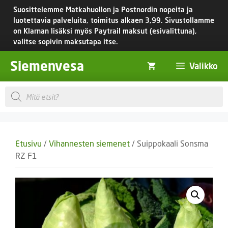
Siirry
Suosittelemme Matkahuollon ja Postnordin nopeita ja
sisältöön
luotettavia palveluita, toimitus
alkaen 3,99.
Sivustollamme
on Klarnan lisäksi myös Paytrail maksut (esivalittuna),
valitse sopivin maksutapa itse.
Siemenvesa
Valikko
Products
search
Etusivu
/
Vihannesten siemenet
/ Suippokaali Sonsma
RZ F1