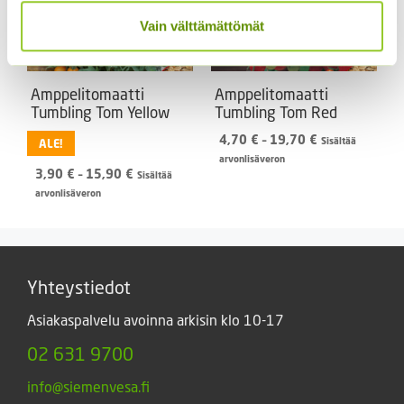
Vain välttämättömät
Amppelitomaatti
Amppelitomaatti
Tumbling Tom Yellow
Tumbling Tom Red
Hintaluokka:
4,70
€
–
19,70
€
Sisältää
ALE!
4,70 €
arvonlisäveron
Hintaluokka:
3,90
€
–
15,90
€
-
Sisältää
3,90 €
19,70 €
arvonlisäveron
-
15,90 €
Yhteystiedot
Asiakaspalvelu avoinna arkisin klo 10-17
02 631 9700
info@siemenvesa.fi