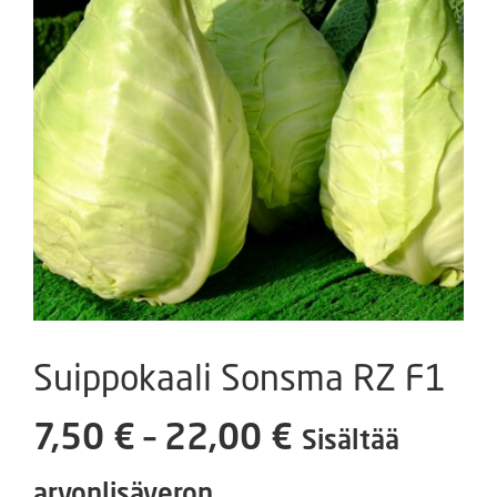
Suippokaali Sonsma RZ F1
Hintaluokka
7,50
€
–
22,00
€
Sisältää
7,50 €
arvonlisäveron