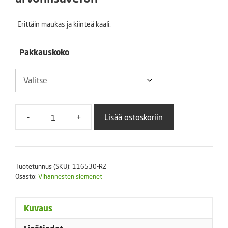
-
Erittäin maukas ja kiinteä kaali.
22,00 €
Pakkauskoko
-
+
Lisää ostoskoriin
Suippokaali
Sonsma
RZ
F1
Tuotetunnus (SKU):
116530-RZ
määrä
Osasto:
Vihannesten siemenet
Kuvaus