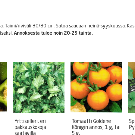
. Taimi/riviväli 30/80 cm. Satoa saadaan heinä-syyskuussa. Ka
seksi.
Annoksesta tulee noin 20-25 tainta.
Yrttiselleri, eri
Tomaatti Goldene
Sp
pakkauskokoja
Königin annos, 1 g, tai
Py
saatavilla
5 g.