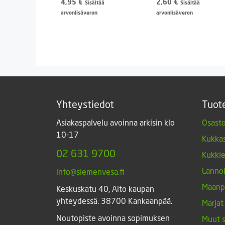
4,95
€
2,60
€
Sisältää
Sisältää
arvonlisäveron
arvonlisäveron
Yhteystiedot
Tuot
Asiakaspalvelu avoinna arkisin klo
Osasto
10-17
Kukkas
02 631 9700
Kukki
Lannoi
info@siemenvesa.fi
Maanp
Keskuskatu 40, Aito kaupan
yhteydessä. 38700 Kankaanpää.
Marjat
Noutopiste avoinna sopimuksen
Muut 