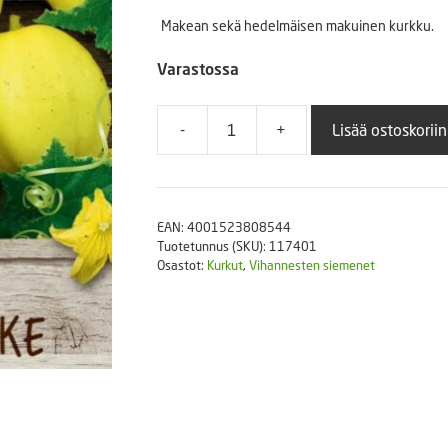
Puutarhatyökalut
Makean sekä hedelmäisen makuinen kurkku.
Askartelutarvikkeet
Varastossa
-
+
Lisää ostoskoriin
Sitruunakurkku
Lemon
määrä
EAN:
4001523808544
Tuotetunnus (SKU):
117401
Osastot:
Kurkut
,
Vihannesten siemenet