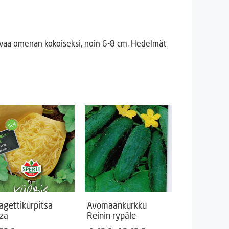
svaa omenan kokoiseksi, noin 6-8 cm. Hedelmät
agettikurpitsa
Avomaankurkku
za
Reinin rypäle