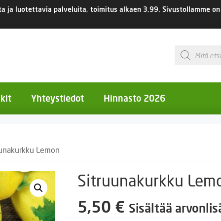
 ja luotettavia palveluita, toimitus
alkaen 3,99.
Sivustollamme on 
Products
search
kit
Yhteystiedot
Hinnasto 2026
otiset kukat
uunakurkku Lemon
otiset kukat
uotiset kukat
Sitruunakurkku Lem
eokset
5,50
€
Sisältää arvonli
Ruukut