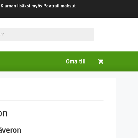
Klarnan lisäksi myös Paytrail maksut
Oma tili
Huonekasvit
Nurmikon siemenet
Viherlannoitus- ja maisemointikasvit
on
säveron