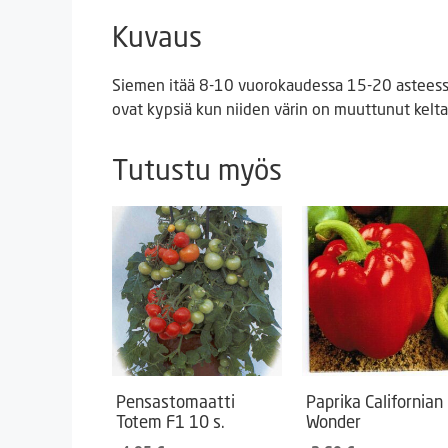
Kuvaus
Siemen itää 8-10 vuorokaudessa 15-20 asteessa
ovat kypsiä kun niiden värin on muuttunut keltai
Tutustu myös
Pensastomaatti
Paprika Californian
Totem F1 10 s.
Wonder