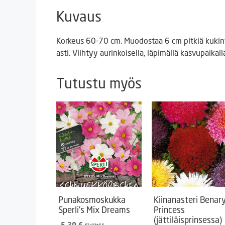
Kuvaus
Korkeus 60-70 cm. Muodostaa 6 cm pitkiä kukint
asti. Viihtyy aurinkoisella, läpimällä kasvupaika
Tutustu myös
Punakosmoskukka
Kiinanasteri Benary
Sperli’s Mix Dreams
Princess
(jättiläisprinsessa)
5,20
€