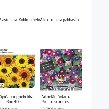
 asteessa. Kukinta heinä-lokakuussa pakkasiin
äpiöauringonkukka
Aitoelämänlanka
sic Box 40 s.
Presto sekoitus
,50
€
2,70
€