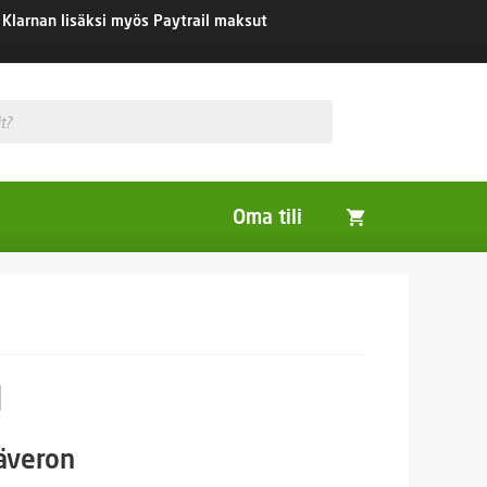
Klarnan lisäksi myös Paytrail maksut
Oma tili
Huonekasvit
Nurmikon siemenet
Viherlannoitus- ja maisemointikasvit
l
säveron