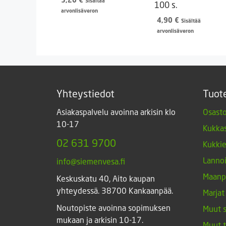
Sisältää
100 s.
arvonlisäveron
4,90
€
Sisältää
arvonlisäveron
Yhteystiedot
Tuot
Asiakaspalvelu avoinna arkisin klo
Osasto
10-17
Kukkas
02 631 9700
Kukki
Lannoi
info@siemenvesa.fi
Maanp
Keskuskatu 40, Aito kaupan
yhteydessä. 38700 Kankaanpää.
Marjat
Noutopiste avoinna sopimuksen
Muut 
mukaan ja arkisin 10-17.
Muut 