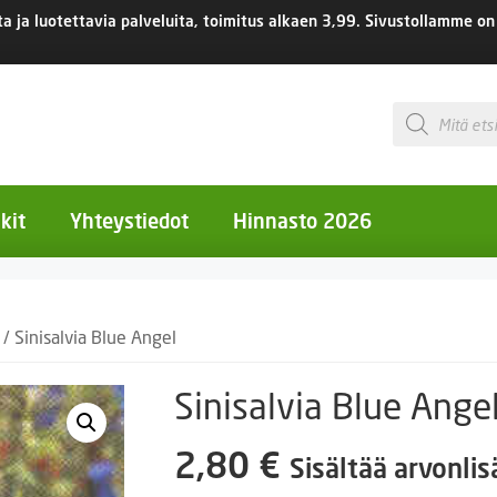
 ja luotettavia palveluita, toimitus
alkaen 3,99.
Sivustollamme on 
Products
search
kit
Yhteystiedot
Hinnasto 2026
otiset kukat
/ Sinisalvia Blue Angel
otiset kukat
uotiset kukat
Sinisalvia Blue Ange
eokset
2,80
€
Sisältää arvonli
Ruukut