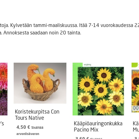
oja. Kylvetään tammi-maaliskuussa. Itää 7-14 vuorokaudessa 22
lla. Annoksesta saadaan noin 20 tainta.
Koristekurpitsa Con
Tours Native
’s
Kääpiöauringonkukka
Kä
4,50
€
Sisältää
Pacino Mix
Mu
arvonlisäveron
3,60
€
3