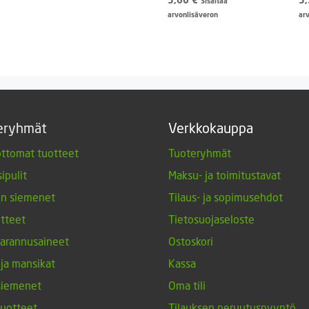
Sisältää
arvonlisäveron
ar
eryhmät
Verkkokauppa
ttomat tuotteet
Tuoteryhmät
ipulit
Maksu- ja toimitustavat
en siemenet
Tilaus- ja sopimusehdot
tteet
Tietosuojaseloste
arannusaineet
Ostoskori
 ja mansikat
Kassa
siemenet
Oma tili
tuotteet
Tilauksen peruutuspyyntö