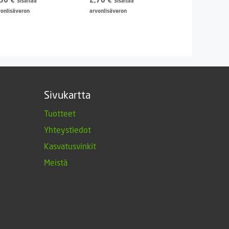
Sisältää
Sisältää
vonlisäveron
arvonlisäveron
Sivukartta
Tuotteet
Yhteystiedot
Kasvatusvinkit
Meistä