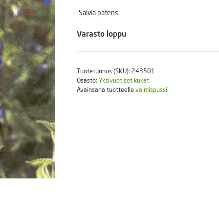
Puutarhatyökalut
Salvia patens.
Askartelutarvikkeet
Varasto loppu
Tuotetunnus (SKU):
243501
Osasto:
Yksivuotiset kukat
Avainsana tuotteelle
valmispussi