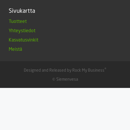
Sivukartta
Tuotteet
Yhteystiedot
Kasvatusvinkit
Meistä
®
Designed and Released by Rock My Business
© Siemenvesa