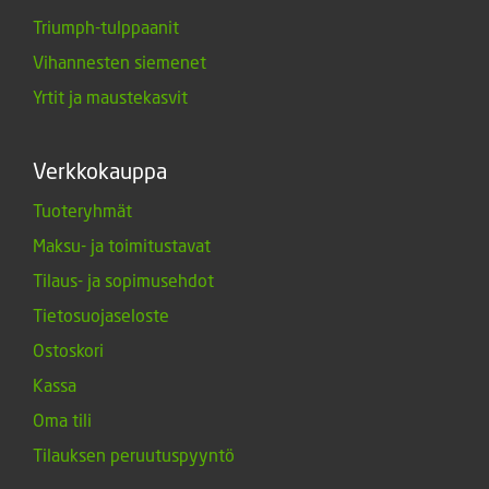
Triumph-tulppaanit
Vihannesten siemenet
Yrtit ja maustekasvit
Verkkokauppa
Tuoteryhmät
Maksu- ja toimitustavat
Tilaus- ja sopimusehdot
Tietosuojaseloste
Ostoskori
Kassa
Oma tili
Tilauksen peruutuspyyntö