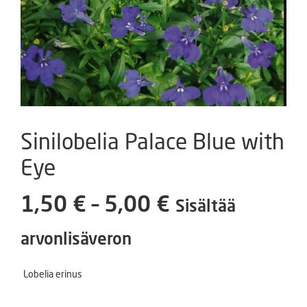
Sinilobelia Palace Blue with
Eye
Hintaluokka:
1,50
€
–
5,00
€
Sisältää
1,50 €
arvonlisäveron
-
Lobelia erinus
5,00 €