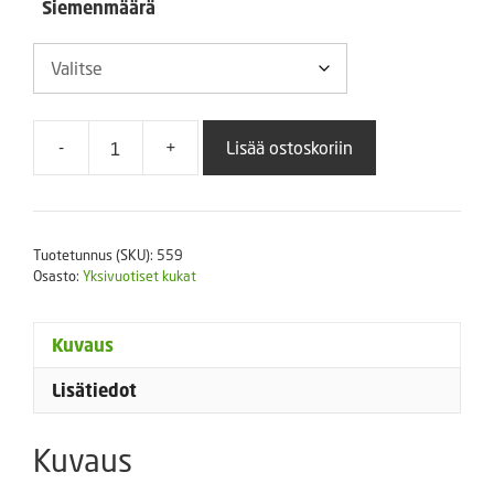
Siemenmäärä
-
+
Lisää ostoskoriin
Sinilobelia
Palace
Blue
with
Tuotetunnus (SKU):
559
Eye
Osasto:
Yksivuotiset kukat
määrä
Kuvaus
Lisätiedot
Kuvaus