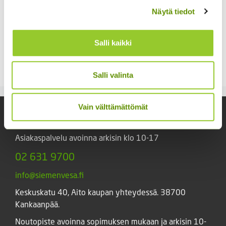
Näytä tiedot
Jänönhäntä ’Bunny
Kiinanasteri Matador
Salli kaikki
Tails’
3,80
€
Sisältää arvonlisäveron
5,00
€
Sisältää arvonlisäveron
Salli valinta
Vain välttämättömät
Yhteystiedot
Asiakaspalvelu avoinna arkisin klo 10-17
02 631 9700
info@siemenvesa.fi
Keskuskatu 40, Aito kaupan yhteydessä. 38700
Kankaanpää.
Noutopiste avoinna sopimuksen mukaan ja arkisin 10-