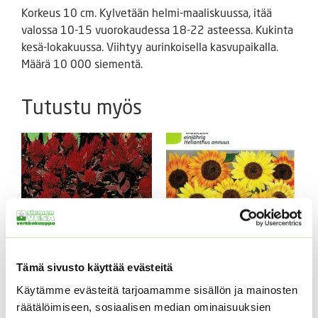
Korkeus 10 cm. Kylvetään helmi-maaliskuussa, itää
valossa 10-15 vuorokaudessa 18-22 asteessa. Kukinta
kesä-lokakuussa. Viihtyy aurinkoisella kasvupaikalla.
Määrä 10 000 siementä.
Tutustu myös
Kukontöyhtö New Look
Tämä sivusto käyttää evästeitä
40 s.
Kääpiöauringonkukka
Käytämme evästeitä tarjoamamme sisällön ja mainosten
Music Box 40 s.
3,60
€
Sisältää arvonlisäveron
räätälöimiseen, sosiaalisen median ominaisuuksien
3,50
€