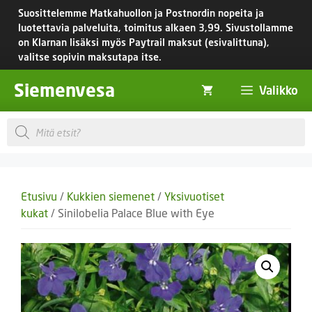
Siirry
Suosittelemme Matkahuollon ja Postnordin nopeita ja
sisältöön
luotettavia palveluita, toimitus
alkaen 3,99.
Sivustollamme
on Klarnan lisäksi myös Paytrail maksut (esivalittuna),
valitse sopivin maksutapa itse.
Siemenvesa
Valikko
Products
search
Etusivu
/
Kukkien siemenet
/
Yksivuotiset
kukat
/ Sinilobelia Palace Blue with Eye