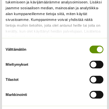
Sisältää arvonlisäveron
tukemiseen ja kävijämäärämme analysoimiseen. Lisäksi
jaamme sosiaalisen median, mainosalan ja analytiikka-
alan kumppaneillemme tietoja siitä, miten käytät
sivustoamme. Kumppanimme voivat yhdistää näitä
tietoja muihin tietoihin, joita olet antanut heille tai joita on
kerätty, kun olet käyttänyt heidän palvelujaan. Lisätietoa
käyttämistämme evästeistä
Suostumuksen
Välttämätön
valinta
Tuoksuherne Little
Aitoelämänlanka
Sweetheart (an)
Presto sekoitus
Mieltymykset
2,80
€
2,70
€
Sisältää arvonlisäveron
Sisältää arvonlisäveron
Tilastot
Markkinointi