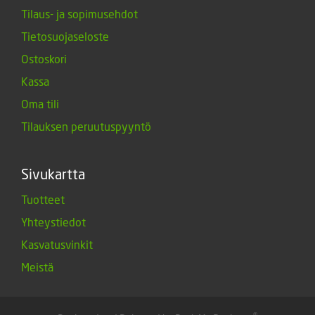
Tilaus- ja sopimusehdot
Tietosuojaseloste
Ostoskori
Kassa
Oma tili
Tilauksen peruutuspyyntö
Sivukartta
Tuotteet
Yhteystiedot
Kasvatusvinkit
Meistä