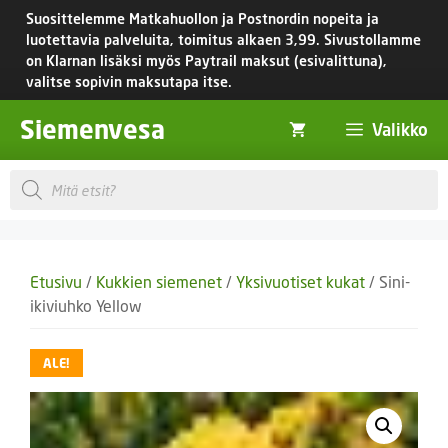
Siirry
Suosittelemme Matkahuollon ja Postnordin nopeita ja
sisältöön
luotettavia palveluita, toimitus
alkaen 3,99.
Sivustollamme
on Klarnan lisäksi myös Paytrail maksut (esivalittuna),
valitse sopivin maksutapa itse.
Siemenvesa
Valikko
Products
search
Etusivu
/
Kukkien siemenet
/
Yksivuotiset kukat
/ Sini-
ikiviuhko Yellow
ALE!