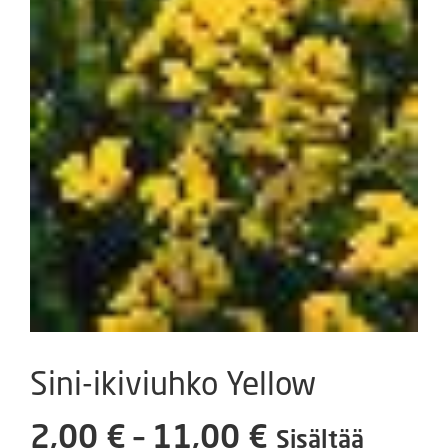
Sini-ikiviuhko Yellow
Hintaluokka
2,00
€
–
11,00
€
Sisältää