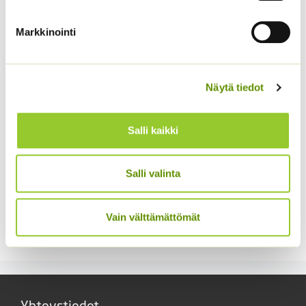
Kaliforniantuliunikko
Sperli Dalli
3,60
€
Sisältää arvonlisäveron
Markkinointi
5,50
€
Sisältää arvonlisäveron
Näytä tiedot
Salli kaikki
Salli valinta
Kääpiöauringonkukka
Kiinanasteri Fan
Teddy Bear
sekoitus (noin 100 s.)
Vain välttämättömät
2,95
€
3,90
€
Sisältää arvonlisäveron
Sisältää arvonlisäveron
Yhteystiedot