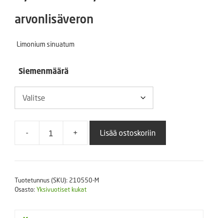
2,00 €
arvonlisäveron
-
Limonium sinuatum
11,00 €
Siemenmäärä
-
+
Lisää ostoskoriin
Sini-
ikiviuhko
Yellow
määrä
Tuotetunnus (SKU):
210550-M
Osasto:
Yksivuotiset kukat