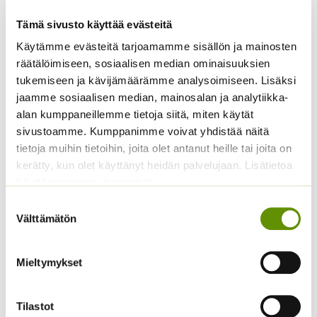
Tämä sivusto käyttää evästeitä
Käytämme evästeitä tarjoamamme sisällön ja mainosten
räätälöimiseen, sosiaalisen median ominaisuuksien
tukemiseen ja kävijämäärämme analysoimiseen. Lisäksi
jaamme sosiaalisen median, mainosalan ja analytiikka-
Aitoelämänlanka
Hämähäkkikukka
alan kumppaneillemme tietoja siitä, miten käytät
Presto sekoitus
sekoitus
sivustoamme. Kumppanimme voivat yhdistää näitä
2,70
€
2,70
€
tietoja muihin tietoihin, joita olet antanut heille tai joita on
Sisältää arvonlisäveron
Sisältää arvonlisäveron
kerätty, kun olet käyttänyt heidän palvelujaan. Lisätietoa
käyttämistämme evästeistä
Suostumuksen
Välttämätön
valinta
Mieltymykset
Kukontöyhtö New Look
Tilastot
40 s.