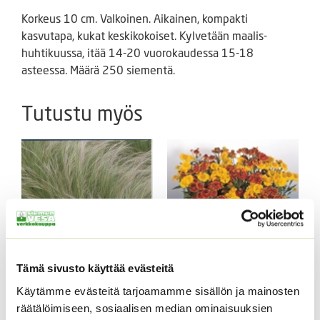
Korkeus 10 cm. Valkoinen. Aikainen, kompakti
kasvutapa, kukat keskikokoiset. Kylvetään maalis-
huhtikuussa, itää 14-20 vuorokaudessa 15-18
asteessa. Määrä 250 siementä.
Tutustu myös
Tämä sivusto käyttää evästeitä
Hentohöyhenheinä
Syyshohdekukka
Käytämme evästeitä tarjoamamme sisällön ja mainosten
Pony Tails
Helena sekoitus
räätälöimiseen, sosiaalisen median ominaisuuksien