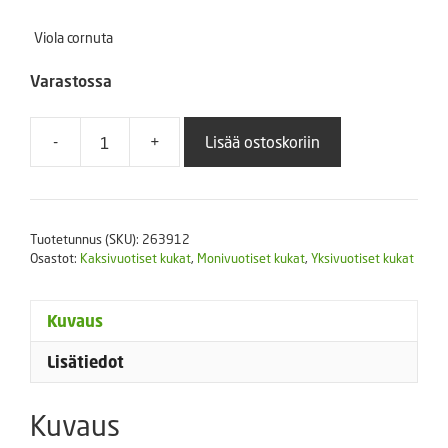
Viola cornuta
Varastossa
-
+
Lisää ostoskoriin
Sarviorvokki
Sorbet
White
XP
Tuotetunnus (SKU):
263912
250
Osastot:
Kaksivuotiset kukat
,
Monivuotiset kukat
,
Yksivuotiset kukat
s.
määrä
Kuvaus
Lisätiedot
Kuvaus