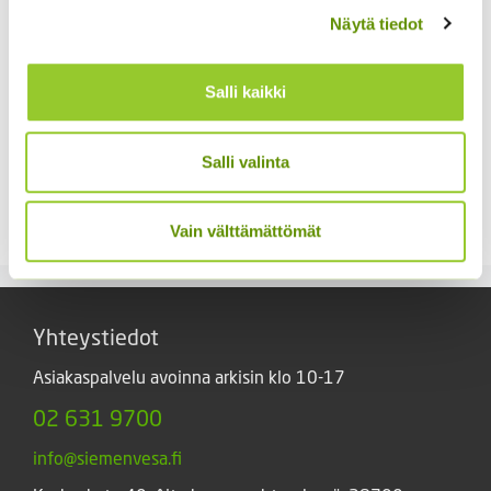
Näytä tiedot
Salli kaikki
Salli valinta
Kirjolupiini Russell
Soihtulilja Flamenco
sekoitus noin 50 s
5,00
€
Sisältää arvonlisäveron
3,60
€
Sisältää arvonlisäveron
Vain välttämättömät
Yhteystiedot
Asiakaspalvelu avoinna arkisin klo 10-17
02 631 9700
info@siemenvesa.fi