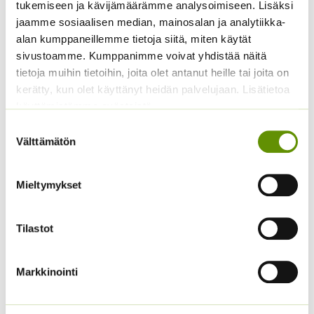
Hintaluokka:
3,50
€
–
17,50
€
tukemiseen ja kävijämäärämme analysoimiseen. Lisäksi
Hintaluokka:
2,90
€
–
19,00
€
Sisältää
Sisältää
3,50 €
2,90 €
arvonlisäveron
jaamme sosiaalisen median, mainosalan ja analytiikka-
arvonlisäveron
-
-
alan kumppaneillemme tietoja siitä, miten käytät
17,50 €
19,00 €
sivustoamme. Kumppanimme voivat yhdistää näitä
tietoja muihin tietoihin, joita olet antanut heille tai joita on
kerätty, kun olet käyttänyt heidän palvelujaan. Lisätietoa
käyttämistämme evästeistä
Suostumuksen
Välttämätön
valinta
Mieltymykset
Amurinmaksaruoho
Lyhtykoiso 1 g
Sedum selskianum
Spirit
6,00
€
Sisältää arvonlisäveron
Tilastot
Hintaluokka:
4,40
€
–
22,50
€
Sisältää
4,40 €
arvonlisäveron
-
Markkinointi
22,50 €