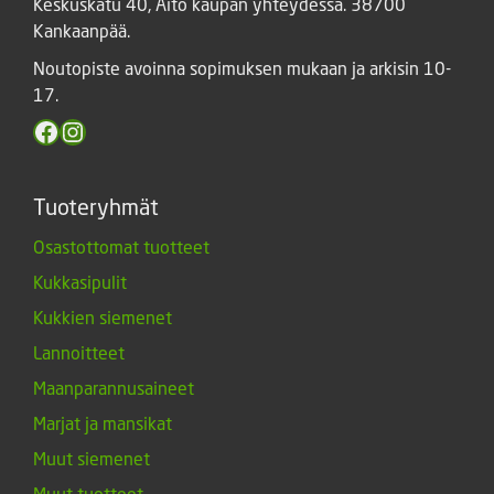
Keskuskatu 40, Aito kaupan yhteydessä. 38700
Kankaanpää.
Noutopiste avoinna sopimuksen mukaan ja arkisin 10-
17.
Facebook
Instagram
Tuoteryhmät
Osastottomat tuotteet
Kukkasipulit
Kukkien siemenet
Lannoitteet
Maanparannusaineet
Marjat ja mansikat
Muut siemenet
Muut tuotteet