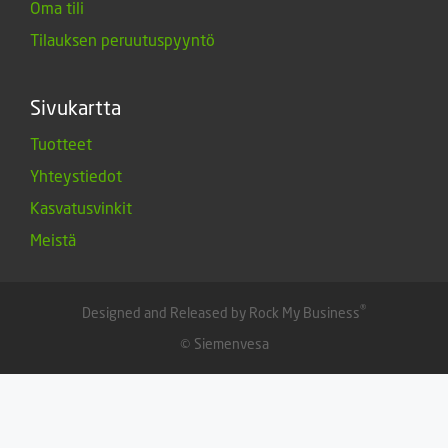
Oma tili
Tilauksen peruutuspyyntö
Sivukartta
Tuotteet
Yhteystiedot
Kasvatusvinkit
Meistä
®
Designed and Released by Rock My Business
© Siemenvesa