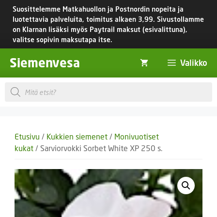
Siirry
Suosittelemme Matkahuollon ja Postnordin nopeita ja
sisältöön
luotettavia palveluita, toimitus
alkaen 3,99.
Sivustollamme
on Klarnan lisäksi myös Paytrail maksut (esivalittuna),
valitse sopivin maksutapa itse.
Siemenvesa
Valikko
Products
search
Etusivu
/
Kukkien siemenet
/
Monivuotiset
kukat
/ Sarviorvokki Sorbet White XP 250 s.