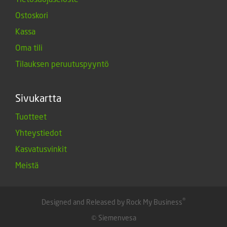
Ostoskori
Kassa
Oma tili
Tilauksen peruutuspyyntö
Sivukartta
Tuotteet
Yhteystiedot
Kasvatusvinkit
Meistä
®
Designed and Released by Rock My Business
© Siemenvesa