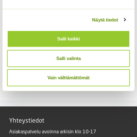
Näytä tiedot
Salli kaikki
Salli valinta
Siperianpallo-ohdake 5
Lyhtykoiso 1 g
Vain välttämättömät
g
6,00
€
Sisältää arvonlisäveron
7,00
€
Sisältää arvonlisäveron
Yhteystiedot
Asiakaspalvelu avoinna arkisin klo 10-17