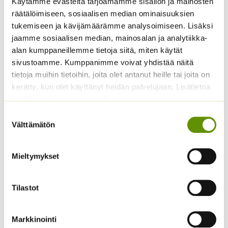
Käytämme evästeitä tarjoamamme sisällön ja mainosten
Hentohöyhenheinä
Pony Tails
räätälöimiseen, sosiaalisen median ominaisuuksien
14,50
€
Sisältää
tukemiseen ja kävijämäärämme analysoimiseen. Lisäksi
arvonlisäveron
Hintaluokka:
3,50
€
–
17,50
€
Sisältää
jaamme sosiaalisen median, mainosalan ja analytiikka-
3,50 €
arvonlisäveron
-
alan kumppaneillemme tietoja siitä, miten käytät
17,50 €
sivustoamme. Kumppanimme voivat yhdistää näitä
tietoja muihin tietoihin, joita olet antanut heille tai joita on
kerätty, kun olet käyttänyt heidän palvelujaan. Lisätietoa
käyttämistämme evästeistä
Suostumuksen
Välttämätön
valinta
Mieltymykset
Alppiasteri Sekoitus
Hintaluokka:
3,00
€
–
5,00
€
Sisältää
3,00 €
Tilastot
arvonlisäveron
-
Loistosädekukka
5,00 €
Arizona Apricot
Markkinointi
5,00
€
Sisältää arvonlisäveron