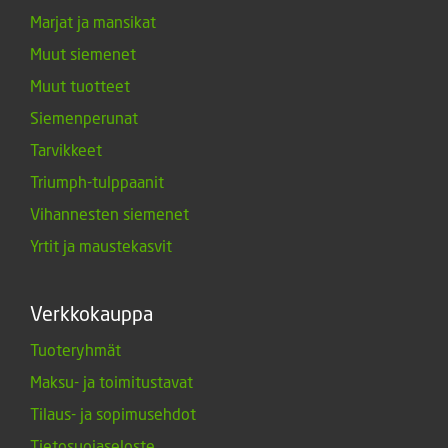
Marjat ja mansikat
Muut siemenet
Muut tuotteet
Siemenperunat
Tarvikkeet
Triumph-tulppaanit
Vihannesten siemenet
Yrtit ja maustekasvit
Verkkokauppa
Tuoteryhmät
Maksu- ja toimitustavat
Tilaus- ja sopimusehdot
Tietosuojaseloste