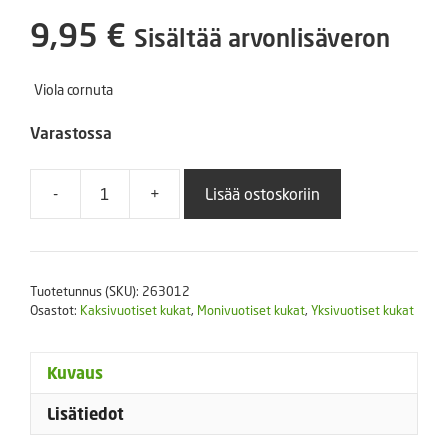
9,95
€
Sisältää arvonlisäveron
Viola cornuta
Varastossa
-
+
Lisää ostoskoriin
Sarviorvokki
Sorbet
True
Blue
Tuotetunnus (SKU):
263012
XP
Osastot:
Kaksivuotiset kukat
,
Monivuotiset kukat
,
Yksivuotiset kukat
250
s.
määrä
Kuvaus
Lisätiedot