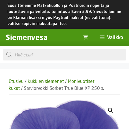
Siirry
Suosittelemme Matkahuollon ja Postnordin nopeita ja
sisältöön
luotettavia palveluita, toimitus
alkaen 3,99.
Sivustollamme
on Klarnan lisäksi myös Paytrail maksut (esivalittuna),
valitse sopivin maksutapa itse.
Siemenvesa
Valikko
Products
search
Etusivu
/
Kukkien siemenet
/
Monivuotiset
kukat
/ Sarviorvokki Sorbet True Blue XP 250 s.