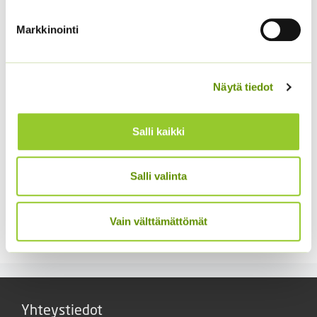
Bon sekoitus
sekoitus
Markkinointi
3,90
€
3,00
€
Sisältää arvonlisäveron
Sisältää arvonlisäveron
Näytä tiedot
Salli kaikki
Salli valinta
Punakosmoskukka
Kaliforniantuliunikko
Sperli’s Mix Dreams
Sperli Dalli
Vain välttämättömät
5,20
€
5,50
€
Sisältää arvonlisäveron
Sisältää arvonlisäveron
Yhteystiedot