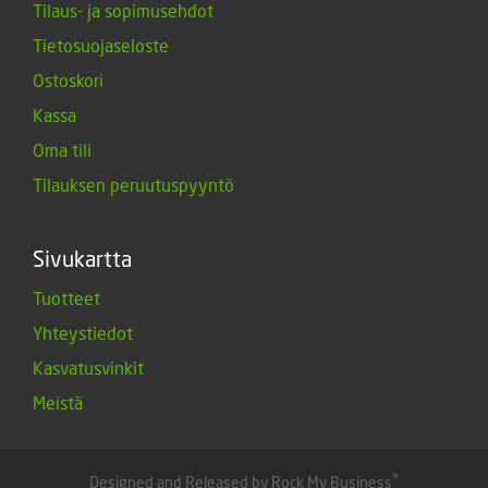
Tilaus- ja sopimusehdot
Tietosuojaseloste
Ostoskori
Kassa
Oma tili
Tilauksen peruutuspyyntö
Sivukartta
Tuotteet
Yhteystiedot
Kasvatusvinkit
Meistä
®
Designed and Released by Rock My Business