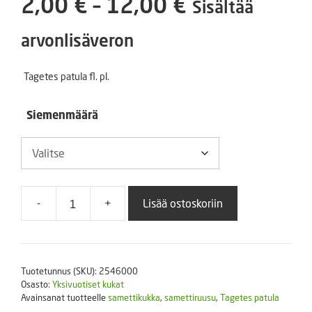
Hintaluokka
2,00
€
–
12,00
€
Sisältää
2,00 €
arvonlisäveron
-
Tagetes patula fl. pl.
12,00 €
Siemenmäärä
-
+
Lisää ostoskoriin
Ryhmäsamettikukka
Super
Hero
Yellow
Tuotetunnus (SKU):
2546000
Bee
Osasto:
Yksivuotiset kukat
250
Avainsanat tuotteelle
samettikukka
,
samettiruusu
,
Tagetes patula
s