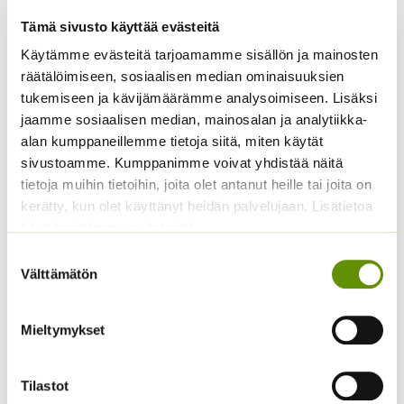
Tämä sivusto käyttää evästeitä
Käytämme evästeitä tarjoamamme sisällön ja mainosten
räätälöimiseen, sosiaalisen median ominaisuuksien
tukemiseen ja kävijämäärämme analysoimiseen. Lisäksi
jaamme sosiaalisen median, mainosalan ja analytiikka-
Kiinanasteri Matador
Kääpiöauringonkukka
alan kumppaneillemme tietoja siitä, miten käytät
Pacino Gold
3,80
€
sivustoamme. Kumppanimme voivat yhdistää näitä
Sisältää arvonlisäveron
3,60
€
Sisältää arvonlisäveron
tietoja muihin tietoihin, joita olet antanut heille tai joita on
kerätty, kun olet käyttänyt heidän palvelujaan. Lisätietoa
käyttämistämme evästeistä
Suostumuksen
Välttämätön
valinta
Mieltymykset
Tilastot
Tarhakehäkukka Bon
Tarhakukonkannus