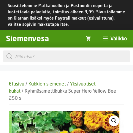
Siirry
Suosittelemme Matkahuollon ja Postnordin nopeita ja
sisältöön
luotettavia palveluita, toimitus
alkaen 3,99.
Sivustollamme
on Klarnan lisäksi myös Paytrail maksut (esivalittuna),
valitse sopivin maksutapa itse.
Siemenvesa
Valikko
Products
search
Etusivu
/
Kukkien siemenet
/
Yksivuotiset
kukat
/ Ryhmäsamettikukka Super Hero Yellow Bee
250 s