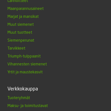
Lannoitteet
Maanparannusaineet
Marjat ja mansikat
Muut siemenet
Muut tuotteet
Siemenperunat
Tarvikkeet
Triumph-tulppaanit
Vihannesten siemenet
Yrtit ja maustekasvit
Verkkokauppa
Tuoteryhmät
Maksu- ja toimitustavat