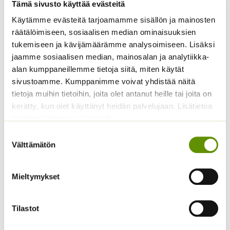
Tämä sivusto käyttää evästeitä
Käytämme evästeitä tarjoamamme sisällön ja mainosten
räätälöimiseen, sosiaalisen median ominaisuuksien
tukemiseen ja kävijämäärämme analysoimiseen. Lisäksi
Kääpiöauringonkukka
Kääpiöauringonkukka
jaamme sosiaalisen median, mainosalan ja analytiikka-
Teddy Bear
Music Box 40 s.
alan kumppaneillemme tietoja siitä, miten käytät
2,95
€
3,50
€
sivustoamme. Kumppanimme voivat yhdistää näitä
Sisältää arvonlisäveron
Sisältää arvonlisäveron
tietoja muihin tietoihin, joita olet antanut heille tai joita on
kerätty, kun olet käyttänyt heidän palvelujaan. Lisätietoa
käyttämistämme evästeistä
Suostumuksen
Välttämätön
valinta
Mieltymykset
Jänönhäntä ’Bunny
Punakosmoskukka
Tilastot
Tails’
Sperli’s Mix Dreams
5,00
€
5,20
€
Sisältää arvonlisäveron
Sisältää arvonlisäveron