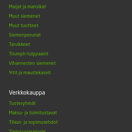
Marjat ja mansikat
Muut siemenet
Muut tuotteet
Siemenperunat
Tarvikkeet
Triumph-tulppaanit
Vihannesten siemenet
Yrtit ja maustekasvit
Verkkokauppa
Tuoteryhmät
Maksu- ja toimitustavat
Tilaus- ja sopimusehdot
Tietosuojaseloste