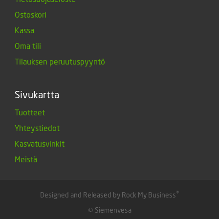
Ostoskori
Kassa
Oma tili
Tilauksen peruutuspyyntö
Sivukartta
Tuotteet
Yhteystiedot
Kasvatusvinkit
Meistä
®
Designed and Released by Rock My Business
© Siemenvesa