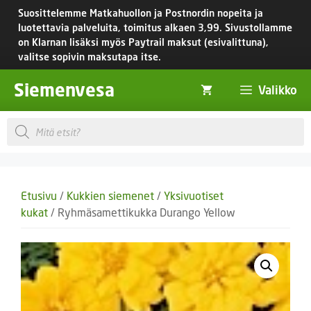
Siirry
Suosittelemme Matkahuollon ja Postnordin nopeita ja
sisältöön
luotettavia palveluita, toimitus
alkaen 3,99.
Sivustollamme
on Klarnan lisäksi myös Paytrail maksut (esivalittuna),
valitse sopivin maksutapa itse.
Siemenvesa
Valikko
Products
search
Etusivu
/
Kukkien siemenet
/
Yksivuotiset
kukat
/ Ryhmäsamettikukka Durango Yellow