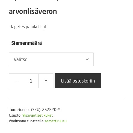
2,00 €
arvonlisäveron
-
Tagetes patula fl. pl.
14,00 €
Siemenmäärä
-
+
Lisää ostoskoriin
Ryhmäsamettikukka
Durango
Yellow
määrä
Tuotetunnus (SKU):
252820-M
Osasto:
Yksivuotiset kukat
Avainsana tuotteelle
samettiruusu