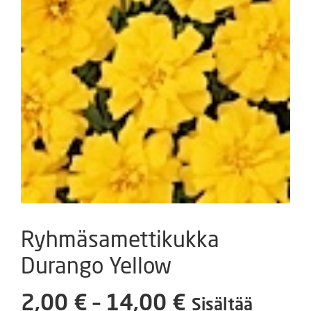
Ryhmäsamettikukka
Durango Yellow
Hintaluokka
2,00
€
–
14,00
€
Sisältää