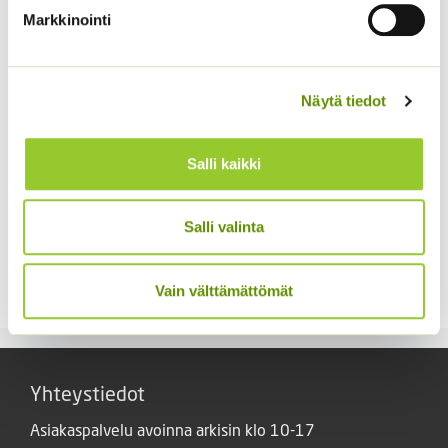
Markkinointi
Näytä tiedot
Salli kaikki
Kukontöyhtö New Look
Salli valinta
40 s.
Kiinanasteri Fan
sekoitus (noin 100 s.)
3,60
€
Sisältää arvonlisäveron
3,90
€
Vain välttämättömät
Sisältää arvonlisäveron
Yhteystiedot
Asiakaspalvelu avoinna arkisin klo 10-17