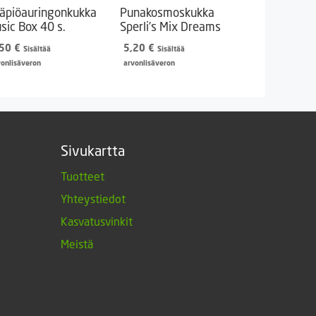
äpiöauringonkukka
Punakosmoskukka
sic Box 40 s.
Sperli’s Mix Dreams
,50
€
5,20
€
Sisältää
Sisältää
vonlisäveron
arvonlisäveron
Sivukartta
Tuotteet
Yhteystiedot
Kasvatusvinkit
Meistä