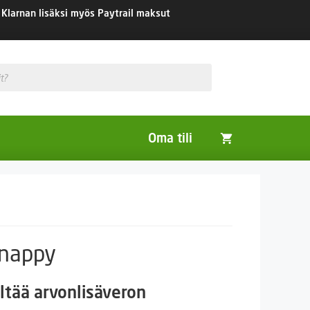
Klarnan lisäksi myös Paytrail maksut
Oma tili
Huonekasvit
Nurmikon siemenet
Viherlannoitus- ja maisemointikasvit
Snappy
taluokka:
ltää arvonlisäveron