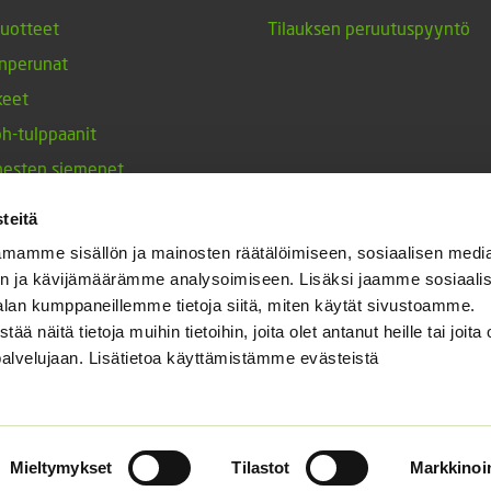
tuotteet
Tilauksen peruutuspyyntö
nperunat
keet
h-tulppaanit
nesten siemenet
ja maustekasvit
teitä
mamme sisällön ja mainosten räätälöimiseen, sosiaalisen medi
n ja kävijämäärämme analysoimiseen. Lisäksi jaamme sosiaali
alan kumppaneillemme tietoja siitä, miten käytät sivustoamme.
näitä tietoja muihin tietoihin, joita olet antanut heille tai joita 
palvelujaan. Lisätietoa käyttämistämme evästeistä
Mieltymykset
Tilastot
Markkinoin