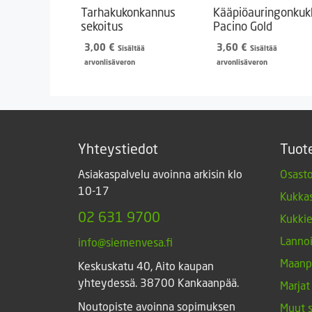
Tarhakukonkannus
Kääpiöauringonkuk
sekoitus
Pacino Gold
3,00
€
3,60
€
Sisältää
Sisältää
arvonlisäveron
arvonlisäveron
Yhteystiedot
Tuot
Asiakaspalvelu avoinna arkisin klo
Osasto
10-17
Kukkas
02 631 9700
Kukki
Lannoi
info@siemenvesa.fi
Maanp
Keskuskatu 40, Aito kaupan
yhteydessä. 38700 Kankaanpää.
Marjat
Noutopiste avoinna sopimuksen
Muut 