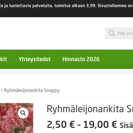
 ja luotettavia palveluita, toimitus
alkaen 3,99.
Sivustollamme on 
Products
search
kit
Yhteystiedot
Hinnasto 2026
otiset kukat
/ Ryhmäleijonankita Snappy
otiset kukat
uotiset kukat
Ryhmäleijonankita 
eokset
Hin
2,50
€
–
19,00
€
Sisä
Ruukut