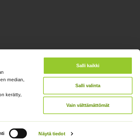
Salli kaikki
an
sen median,
®
Designed and Released by Rock My Business
Salli valinta
on kerätty,
Vain välttämättömät
ti
Näytä tiedot