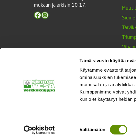
mukaan ja arkisin 10-17.
Muut 
Facebook
Instagram
Sieme
Tarvik
Triump
Vihan
Yrtit 
Tämä sivusto käyttää eväs
Käytämme evästeitä tarjoa
ominaisuuksien tukemisee
© Siemenvesa
mainosalan ja analytiikka-
Kumppanimme voivat yhdistää 
kun olet käyttänyt heidän 
Suostumuksen
Välttämätön
valinta