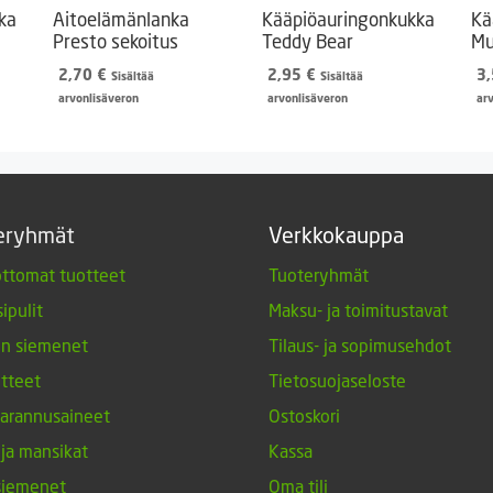
ka
Aitoelämänlanka
Kääpiöauringonkukka
Kä
Presto sekoitus
Teddy Bear
Mu
2,70
€
2,95
€
3
Sisältää
Sisältää
arvonlisäveron
arvonlisäveron
ar
eryhmät
Verkkokauppa
ttomat tuotteet
Tuoteryhmät
ipulit
Maksu- ja toimitustavat
en siemenet
Tilaus- ja sopimusehdot
tteet
Tietosuojaseloste
arannusaineet
Ostoskori
 ja mansikat
Kassa
siemenet
Oma tili