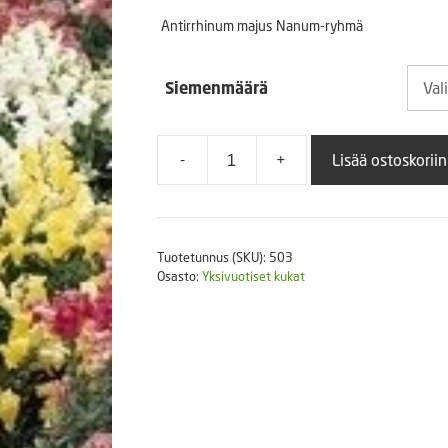
2,5
Puutarhatyökalut
Antirrhinum majus Nanum-ryhmä
Askartelutarvikkeet
-
Siemenmäärä
19,
-
+
Lisää ostoskoriin
Ryhmäleijonankita
Snappy
määrä
Tuotetunnus (SKU):
503
Osasto:
Yksivuotiset kukat