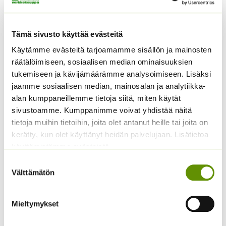
Tämä sivusto käyttää evästeitä
Käytämme evästeitä tarjoamamme sisällön ja mainosten
räätälöimiseen, sosiaalisen median ominaisuuksien
tukemiseen ja kävijämäärämme analysoimiseen. Lisäksi
Tomaatti Goldene
Punajuuri Pablo F1
jaamme sosiaalisen median, mainosalan ja analytiikka-
Königin Sperli
4,90
€
alan kumppaneillemme tietoja siitä, miten käytät
Sisältää arvonlisäveron
valmispussi
sivustoamme. Kumppanimme voivat yhdistää näitä
ALE!
tietoja muihin tietoihin, joita olet antanut heille tai joita on
kerätty, kun olet käyttänyt heidän palvelujaan. Lisätietoa
Alkuperäinen
Nykyinen
5,50
€
4,99
€
Sisältää
hinta
hinta
käyttämistämme evästeistä
arvonlisäveron
oli:
on:
Suostumuksen
5,50 €.
4,99 €.
Välttämätön
valinta
Mieltymykset