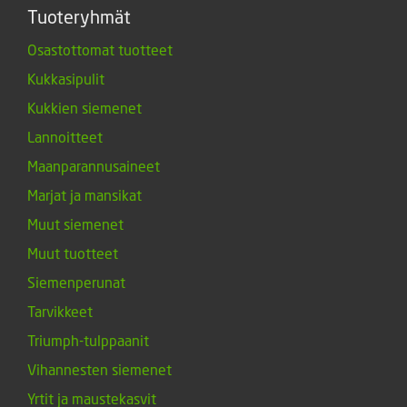
Tuoteryhmät
Osastottomat tuotteet
Kukkasipulit
Kukkien siemenet
Lannoitteet
Maanparannusaineet
Marjat ja mansikat
Muut siemenet
Muut tuotteet
Siemenperunat
Tarvikkeet
Triumph-tulppaanit
Vihannesten siemenet
Yrtit ja maustekasvit