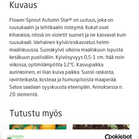
Kuvaus
Flower-Sprout Autumn Star® on uutuus, joka on
ruusukaalin ja lehtikaalin risteymä. Kukat ovat
kiharaisia, niissä on violetit suonet ja ne kasvavat kuin
ruusukaali. Varhainen kylvö/esikasvatus helmi-
maaliskuussa. Suorakylvö ulkona maaliskuun lopusta
kesäkuun puoliväliin. Kylvösyvyys 0,5-1 cm. Itää noin
viikossa, optimilämpötila 12°C. Kasvupaikka
aurinkoinen, ei liian kuiva paikka. Suosii raskasta,
ravinteikasta, kosteaa ja humuspitoista maaperää.
Satoa saadaan syyskuusta eteenpäin. Annoksessa n.
20 siementä.
Tutustu myös