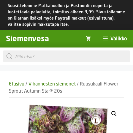
Siirry
Suosittelemme Matkahuollon ja Postnordin nopeita ja
sisältöön
luotettavia palveluita, toimitus
alkaen 3,99.
Sivustollamme
on Klarnan lisäksi myös Paytrail maksut (esivalittuna),
valitse sopivin maksutapa itse.
Siemenvesa
Valikko
Products
search
Etusivu
/
Vihannesten siemenet
/ Ruusukaali Flower
Sprout Autumn Star® 20s