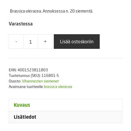
Brassica oleracea. Annoksessa n. 20 siementä.
Varastossa
-
+
Lisää ostoskoriin
Ruusukaali
Flower
Sprout
Autumn
EAN:
4001523811803
Star®
Tuotetunnus (SKU):
116801-S
20s
Osasto:
Vihannesten siemenet
määrä
Avainsana tuotteelle
brassica oleracea
Kuvaus
Lisätiedot