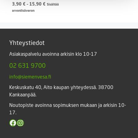
Hintaluokka:
3,90
€
–
15,90
€
Sisältää
3,90 €
arvonlisäveron
-
15,90 €
Yhteystiedot
Asiakaspalvelu avoinna arkisin klo 10-17
02 631 9700
info@siemenvesa.fi
Keskuskatu 40, Aito kaupan yhteydessä. 38700
Kankaanpää.
Noutopiste avoinna sopimuksen mukaan ja arkisin 10-
17.
Facebook
Instagram