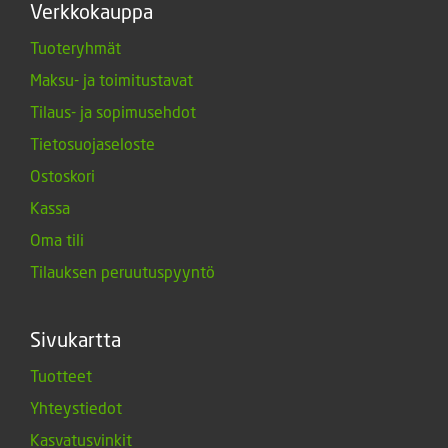
Verkkokauppa
Tuoteryhmät
Maksu- ja toimitustavat
Tilaus- ja sopimusehdot
Tietosuojaseloste
Ostoskori
Kassa
Oma tili
Tilauksen peruutuspyyntö
Sivukartta
Tuotteet
Yhteystiedot
Kasvatusvinkit