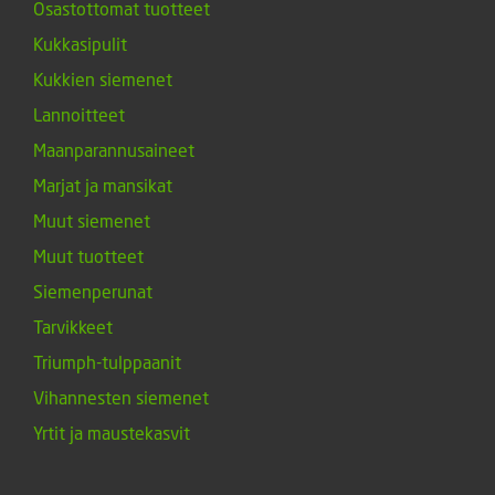
Osastottomat tuotteet
Kukkasipulit
Kukkien siemenet
Lannoitteet
Maanparannusaineet
Marjat ja mansikat
Muut siemenet
Muut tuotteet
Siemenperunat
Tarvikkeet
Triumph-tulppaanit
Vihannesten siemenet
Yrtit ja maustekasvit