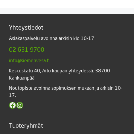
19,45 €
-
8,90 €
Yhteystiedot
Asiakaspalvelu avoinna arkisin klo 10-17
02 631 9700
info@siemenvesa.fi
Keskuskatu 40, Aito kaupan yhteydessä. 38700
Kankaanpää.
Noutopiste avoinna sopimuksen mukaan ja arkisin 10-
17.
Facebook
Instagram
Tuoteryhmät