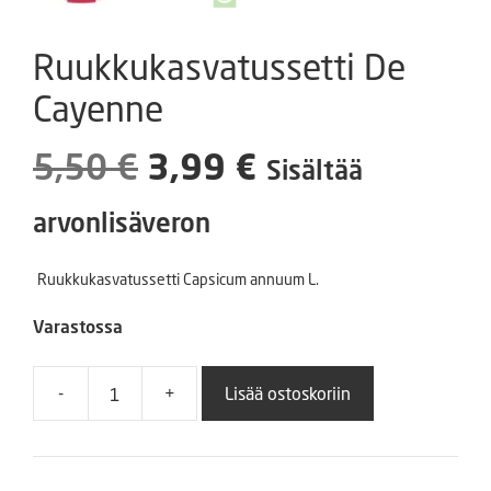
Ruukkukasvatussetti De
Cayenne
Alkuperäinen
Nykyinen
5,50
€
3,99
€
Sisältää
hinta
hinta
arvonlisäveron
oli:
on:
Ruukkukasvatussetti Capsicum annuum L.
5,50 €.
3,99 €.
Varastossa
-
+
Lisää ostoskoriin
Ruukkukasvatussetti
De
Cayenne
määrä