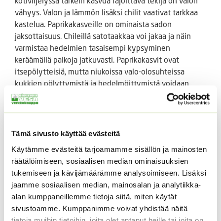
kotiviljelyssä tärkein kasvua rajoittava tekijä on valon
vähyys. Valon ja lämmön lisäksi chilit vaativat tarkkaa
kastelua. Paprikakasveille on ominaista sadon
jaksottaisuus. Chileillä satotaakkaa voi jakaa ja näin
varmistaa hedelmien tasaisempi kypsyminen
keräämällä palkoja jatkuvasti. Paprikakasvit ovat
itsepölytteisiä, mutta niukoissa valo-olosuhteissa
kukkien pölyttymistä ja hedelmöittymistä voidaan
edistää kimalaisten avulla – tai kotiviljelyssä
pumpulipuikoilla.
Ruukkukasvatussetti sisältää kierrätysmateriaalista
Tämä sivusto käyttää evästeitä
valmistetun ruukun, kookosbriketit 2 kpl sekä
Käytämme evästeitä tarjoamamme sisällön ja mainosten
siemenpakkauksen.
räätälöimiseen, sosiaalisen median ominaisuuksien
tukemiseen ja kävijämäärämme analysoimiseen. Lisäksi
Tutustu myös
jaamme sosiaalisen median, mainosalan ja analytiikka-
alan kumppaneillemme tietoja siitä, miten käytät
sivustoamme. Kumppanimme voivat yhdistää näitä
tietoja muihin tietoihin, joita olet antanut heille tai joita on