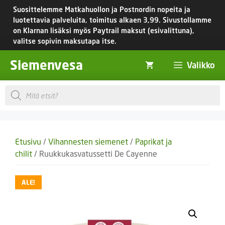
Siirry
Suosittelemme Matkahuollon ja Postnordin nopeita ja
sisältöön
luotettavia palveluita, toimitus
alkaen 3,99.
Sivustollamme
on Klarnan lisäksi myös Paytrail maksut (esivalittuna),
valitse sopivin maksutapa itse.
Siemenvesa
Valikko
Products
search
Etusivu
/
Vihannesten siemenet
/
Paprikat ja
chilit
/ Ruukkukasvatussetti De Cayenne
ALE!