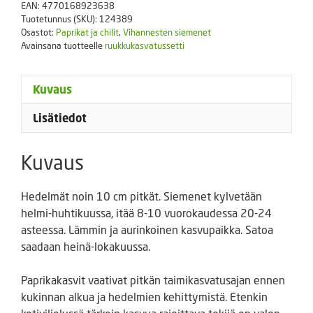
EAN:
4770168923638
Tuotetunnus (SKU):
124389
Osastot:
Paprikat ja chilit
,
Vihannesten siemenet
Avainsana tuotteelle
ruukkukasvatussetti
Kuvaus
Lisätiedot
Kuvaus
Hedelmät noin 10 cm pitkät. Siemenet kylvetään
helmi-huhtikuussa, itää 8-10 vuorokaudessa 20-24
asteessa. Lämmin ja aurinkoinen kasvupaikka. Satoa
saadaan heinä-lokakuussa.
Paprikakasvit vaativat pitkän taimikasvatusajan ennen
kukinnan alkua ja hedelmien kehittymistä. Etenkin