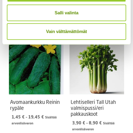
Amppelitomaatti
Kasvihuonekurkku
Salli valinta
Tumbling Tom Red
Burpless Tasty Green
F1 (20 s.)
Hintaluokka:
4,70
€
–
19,70
€
Sisältää
4,70 €
5,90
€
Vain välttämättömät
arvonlisäveron
Sisältää arvonlisäveron
-
19,70 €
Avomaankurkku Reinin
Lehtiselleri Tall Utah
rypäle
valmispussi/eri
pakkauskoot
Hintaluokka:
1,45
€
–
19,45
€
Sisältää
1,45 €
Hintaluokka:
3,90
€
–
8,90
€
arvonlisäveron
Sisältää
-
3,90 €
arvonlisäveron