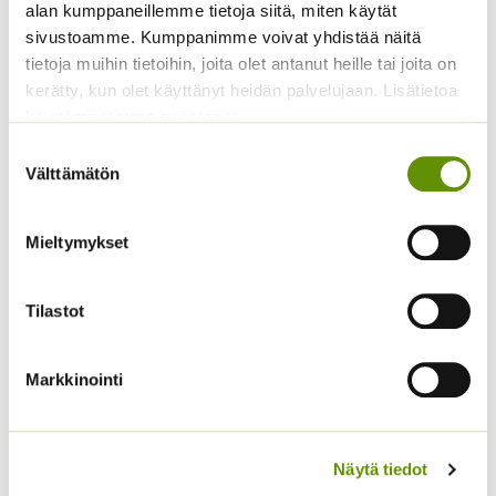
alan kumppaneillemme tietoja siitä, miten käytät
sivustoamme. Kumppanimme voivat yhdistää näitä
tietoja muihin tietoihin, joita olet antanut heille tai joita on
kerätty, kun olet käyttänyt heidän palvelujaan. Lisätietoa
käyttämistämme evästeistä
Suostumuksen
Bonsai tai koulinta -
Möyhennin 11 cm Wolf-
Välttämätön
työvälinesetti
Garten BE-M
valinta
19,90
€
9,90
€
Sisältää
Sisältää arvonlisäveron
arvonlisäveron
Mieltymykset
Tilastot
Markkinointi
Näytä tiedot