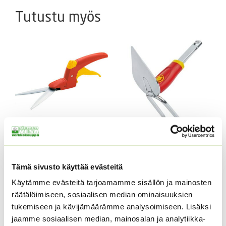
Tutustu myös
Ruohosakset Wolf-
Kaksoiskuokka Wolf
Garten RJ-Z
Garten iM-M
19,90
€
12,90
€
Tämä sivusto käyttää evästeitä
Sisältää
Sisältää
arvonlisäveron
arvonlisäveron
Käytämme evästeitä tarjoamamme sisällön ja mainosten
räätälöimiseen, sosiaalisen median ominaisuuksien
tukemiseen ja kävijämäärämme analysoimiseen. Lisäksi
jaamme sosiaalisen median, mainosalan ja analytiikka-