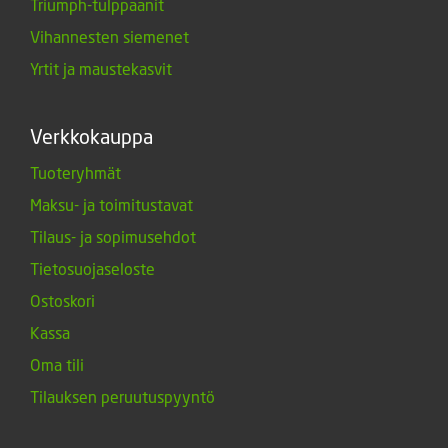
Triumph-tulppaanit
Vihannesten siemenet
Yrtit ja maustekasvit
Verkkokauppa
Tuoteryhmät
Maksu- ja toimitustavat
Tilaus- ja sopimusehdot
Tietosuojaseloste
Ostoskori
Kassa
Oma tili
Tilauksen peruutuspyyntö