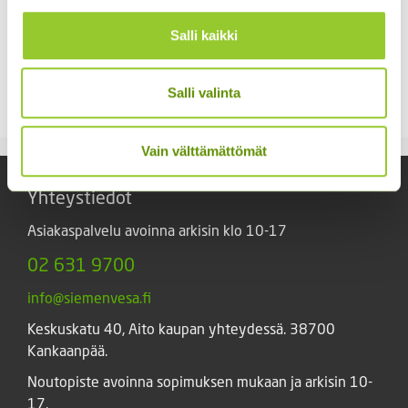
Altakastelumatto 50 x
Bonsai kastelulaite 224
100
ml
Salli kaikki
kierrätystekstiilistä
ALE!
4,95
€
Sisältää arvonlisäveron
Alkuperäinen
Nykyinen
19,90
€
17,90
€
Sisältää
Salli valinta
hinta
hinta
arvonlisäveron
oli:
on:
19,90 €.
17,90 €.
Vain välttämättömät
Yhteystiedot
Asiakaspalvelu avoinna arkisin klo 10-17
02 631 9700
info@siemenvesa.fi
Keskuskatu 40, Aito kaupan yhteydessä. 38700
Kankaanpää.
Noutopiste avoinna sopimuksen mukaan ja arkisin 10-
17.