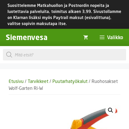
Siirry
Suosittelemme Matkahuollon ja Postnordin nopeita ja
sisältöön
luotettavia palveluita, toimitus
alkaen 3,99.
Sivustollamme
on Klarnan lisäksi myös Paytrail maksut (esivalittuna),
valitse sopivin maksutapa itse.
Siemenvesa
Valikko
Products
search
Etusivu
/
Tarvikkeet
/
Puutarhatyökalut
/ Ruohosakset
Wolf-Garten Ri-W