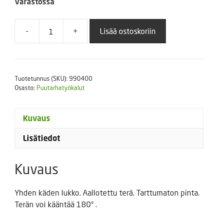
Varastossa
-
+
Lisää ostoskoriin
Ruohosakset
Wolf-
Garten
Ri-
Tuotetunnus (SKU):
990400
W
Osasto:
Puutarhatyökalut
määrä
Kuvaus
Lisätiedot
Kuvaus
Yhden käden lukko. Aallotettu terä. Tarttumaton pinta.
Terän voi kääntää 180° .