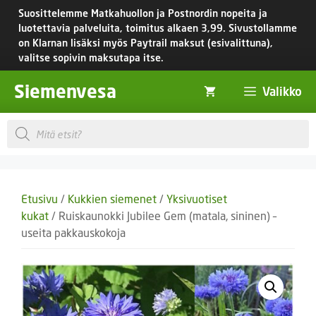
Siirry
Suosittelemme Matkahuollon ja Postnordin nopeita ja
sisältöön
luotettavia palveluita, toimitus
alkaen 3,99.
Sivustollamme
on Klarnan lisäksi myös Paytrail maksut (esivalittuna),
valitse sopivin maksutapa itse.
Siemenvesa
Valikko
Products
search
Etusivu
/
Kukkien siemenet
/
Yksivuotiset
kukat
/ Ruiskaunokki Jubilee Gem (matala, sininen) –
useita pakkauskokoja