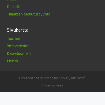
Oma tili
Tilauksen peruutuspyyntö
Sivukartta
Tuotteet
Yhteystiedot
Kasvatusvinkit
Meistä
®
Designed and Released by Rock My Business
© Siemenvesa