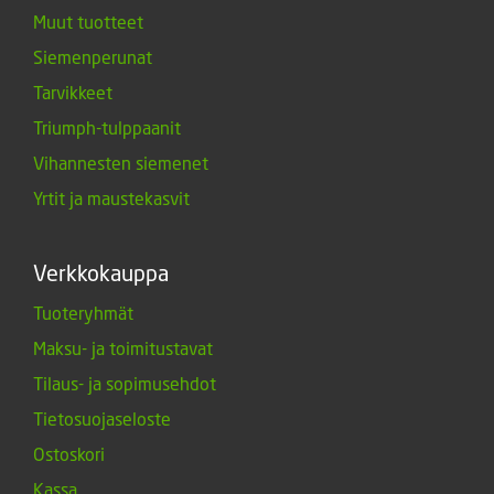
Muut tuotteet
Siemenperunat
Tarvikkeet
Triumph-tulppaanit
Vihannesten siemenet
Yrtit ja maustekasvit
Verkkokauppa
Tuoteryhmät
Maksu- ja toimitustavat
Tilaus- ja sopimusehdot
Tietosuojaseloste
Ostoskori
Kassa