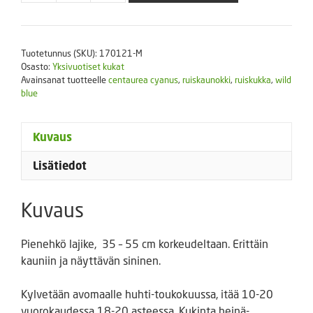
Jubilee
Gem
(matala,
Tuotetunnus (SKU):
170121-M
sininen)
Osasto:
Yksivuotiset kukat
-
Avainsanat tuotteelle
centaurea cyanus
,
ruiskaunokki
,
ruiskukka
,
wild
useita
blue
pakkauskokoja
määrä
Kuvaus
Lisätiedot
Kuvaus
Pienehkö lajike, 35 – 55 cm korkeudeltaan. Erittäin
kauniin ja näyttävän sininen.
Kylvetään avomaalle huhti-toukokuussa, itää 10-20
vuorokaudessa 18-20 asteessa. Kukinta heinä-