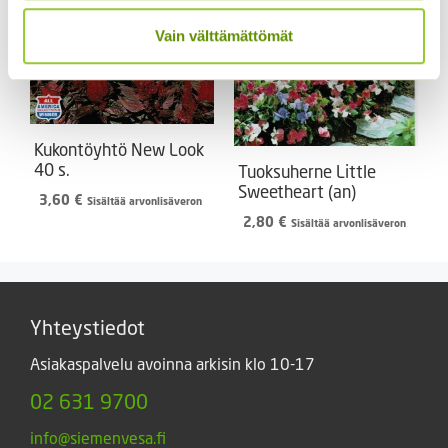
Vain välttämättömät
Kukontöyhtö New Look
40 s.
Tuoksuherne Little
Sweetheart (an)
3,60
€
Sisältää arvonlisäveron
2,80
€
Sisältää arvonlisäveron
Yhteystiedot
Asiakaspalvelu avoinna arkisin klo 10-17
02 631 9700
info@siemenvesa.fi