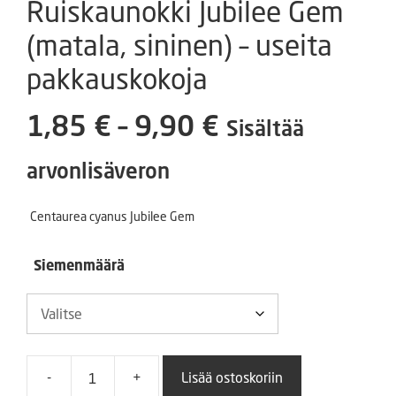
Ruiskaunokki Jubilee Gem
(matala, sininen) – useita
pakkauskokoja
Hintaluokka:
1,85
€
–
9,90
€
Sisältää
1,85 €
arvonlisäveron
-
Centaurea cyanus Jubilee Gem
9,90 €
Siemenmäärä
-
+
Lisää ostoskoriin
Ruiskaunokki