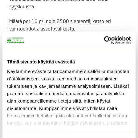
syyskuussa.
Määrä per 10 g/ noin 2500 siementä, katso eri
vaihtoehdot alasvetovalikosta.
Centaurea Cyanus Jubilee Gem
Tutustu myös
Tämä sivusto käyttää evästeitä
Käytämme evästeitä tarjoamamme sisällön ja mainosten
räätälöimiseen, sosiaalisen median ominaisuuksien
tukemiseen ja kävijämäärämme analysoimiseen. Lisäksi
jaamme sosiaalisen median, mainosalan ja analytiikka-
alan kumppaneillemme tietoja siitä, miten käytät
sivustoamme. Kumppanimme voivat yhdistää näitä
tietoja muihin tietoihin, joita olet antanut heille tai joita on
kerätty, kun olet käyttänyt heidän palvelujaan. Lisätietoa
käyttämistämme evästeistä
Kääpiöauringonkukka
Kiinanasteri Hulk (50 s)