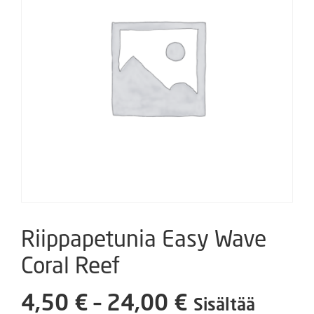
Riippapetunia Easy Wave
Coral Reef
Hintaluokka
4,50
€
–
24,00
€
Sisältää