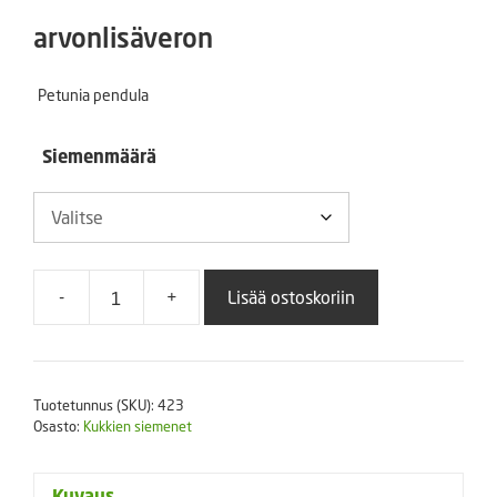
4,50 €
arvonlisäveron
-
Petunia pendula
24,00 €
Siemenmäärä
-
+
Lisää ostoskoriin
Riippapetunia
Easy
Wave
Coral
Tuotetunnus (SKU):
423
Reef
Osasto:
Kukkien siemenet
määrä
Kuvaus