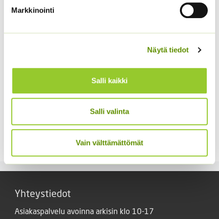
-
Markkinointi
5,00 €
Näytä tiedot
Salli kaikki
Salli valinta
Kangasajuruoho
Siperianunikko Garden
Gnome 250 s
2,90
€
Sisältää arvonlisäveron
17,50
€
Vain välttämättömät
Sisältää arvonlisäveron
Yhteystiedot
Asiakaspalvelu avoinna arkisin klo 10-17