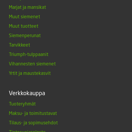
Marjat ja mansikat
Muut siemenet
Muut tuotteet
Siemenperunat
Tarvikkeet
Triumph-tulppaanit
Vihannesten siemenet
Yrtit ja maustekasvit
Verkkokauppa
Tuoteryhmät
Maksu- ja toimitustavat
Tilaus- ja sopimusehdot
Tietosuojaseloste