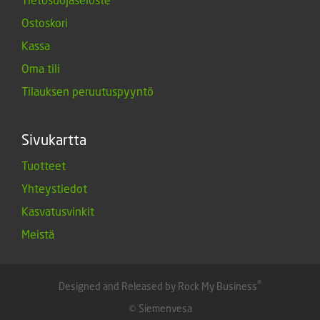
Ostoskori
Kassa
Oma tili
Tilauksen peruutuspyyntö
Sivukartta
Tuotteet
Yhteystiedot
Kasvatusvinkit
Meistä
®
Designed and Released by Rock My Business
© Siemenvesa