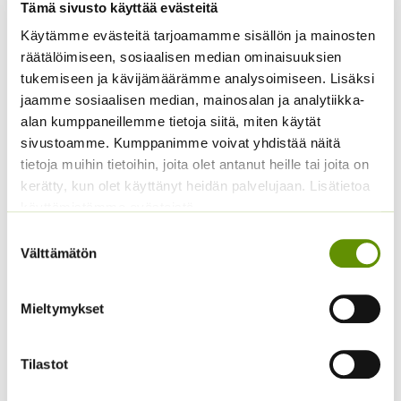
Tämä sivusto käyttää evästeitä
Käytämme evästeitä tarjoamamme sisällön ja mainosten
räätälöimiseen, sosiaalisen median ominaisuuksien
tukemiseen ja kävijämäärämme analysoimiseen. Lisäksi
Jättipoimulehti Thriller
Tuntokasvi / Mimosa
jaamme sosiaalisen median, mainosalan ja analytiikka-
Hintaluokka:
Hintaluokka:
alan kumppaneillemme tietoja siitä, miten käytät
3,50
€
–
14,00
€
2,90
€
–
6,50
€
Sisältää
Sisältää
3,50 €
2,90 €
sivustoamme. Kumppanimme voivat yhdistää näitä
arvonlisäveron
arvonlisäveron
-
-
tietoja muihin tietoihin, joita olet antanut heille tai joita on
14,00 €
6,50 €
kerätty, kun olet käyttänyt heidän palvelujaan. Lisätietoa
käyttämistämme evästeistä
Suostumuksen
Välttämätön
valinta
Mieltymykset
Tarhakukonkannus
Alppiasteri Sekoitus
Tilastot
sekoitus
Hintaluokka:
3,00
€
–
5,00
€
Sisältää
3,00 €
3,00
€
Sisältää arvonlisäveron
arvonlisäveron