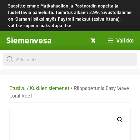
Siirry
Suosittelemme Matkahuollon ja Postnordin nopeita ja
sisältöön
luotettavia palveluita, toimitus
alkaen 3,99.
Sivustollamme
on Klarnan lisäksi myös Paytrail maksut (esivalittuna),
valitse sopivin maksutapa itse.
Siemenvesa
Valikko
Products
search
Etusivu
/
Kukkien siemenet
/ Riippapetunia Easy Wave
Coral Reef