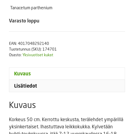
Tanacetum parthenium
Varasto loppu
EAN:
4017048292140
Tuotetunnus (SKU):
174701
Osasto:
Yksivuotiset kukat
Kuvaus
Lisätiedot
Kuvaus
Korkeus 50 cm. Kerrottu keskusta, terälehdet ympärillä
yksinkertaiset. Ihastuttava leikkokukka. Kylvetään
huhti-toukokuussa, itää 7-12 vuorokaudessa 16-18