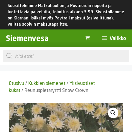
Siirry
Suosittelemme Matkahuollon ja Postnordin nopeita ja
sisältöön
luotettavia palveluita, toimitus
alkaen 3,99.
Sivustollamme
on Klarnan lisäksi myös Paytrail maksut (esivalittuna),
valitse sopivin maksutapa itse.
Siemenvesa
Valikko
Products
search
Etusivu
/
Kukkien siemenet
/
Yksivuotiset
kukat
/ Reunuspietaryrtti Snow Crown