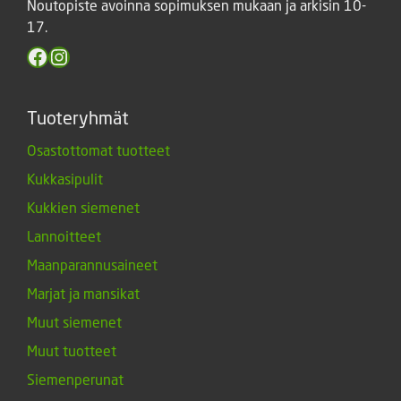
Noutopiste avoinna sopimuksen mukaan ja arkisin 10-
17.
Facebook
Instagram
Tuoteryhmät
Osastottomat tuotteet
Kukkasipulit
Kukkien siemenet
Lannoitteet
Maanparannusaineet
Marjat ja mansikat
Muut siemenet
Muut tuotteet
Siemenperunat