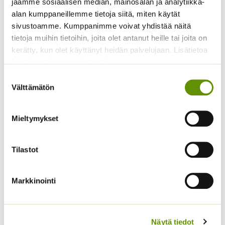
jaamme sosiaalisen median, mainosalan ja analytiikka-
alan kumppaneillemme tietoja siitä, miten käytät
sivustoamme. Kumppanimme voivat yhdistää näitä
tietoja muihin tietoihin, joita olet antanut heille tai joita on
kerätty, kun olet käyttänyt heidän palvelujaan. Lisätietoa
käyttämistämme evästeistä
Suostumuksen
Välttämätön
valinta
Tuoksuherne Little
Hämähäkkikukka
Sweetheart (an)
sekoitus
Mieltymykset
2,80
€
2,70
€
Sisältää arvonlisäveron
Sisältää arvonlisäveron
Tilastot
Markkinointi
Näytä tiedot