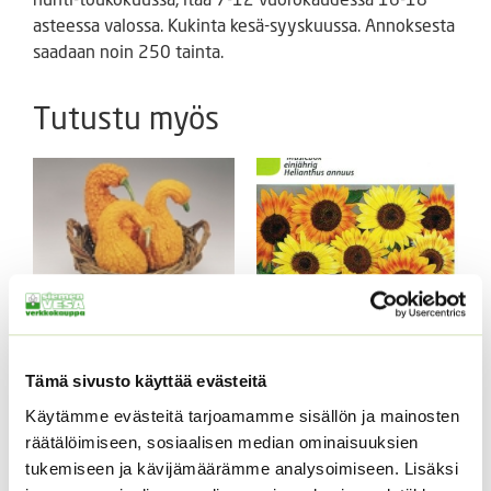
asteessa valossa. Kukinta kesä-syyskuussa. Annoksesta
saadaan noin 250 tainta.
Tutustu myös
Koristekurpitsa Con
Tours Native
Tämä sivusto käyttää evästeitä
Kääpiöauringonkukka
4,50
€
Sisältää arvonlisäveron
Music Box 40 s.
Käytämme evästeitä tarjoamamme sisällön ja mainosten
räätälöimiseen, sosiaalisen median ominaisuuksien
3,50
€
Sisältää arvonlisäveron
tukemiseen ja kävijämäärämme analysoimiseen. Lisäksi