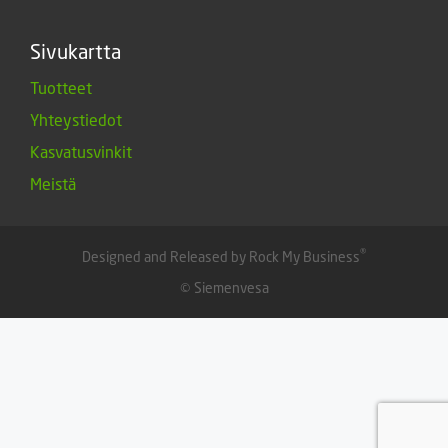
Sivukartta
Tuotteet
Yhteystiedot
Kasvatusvinkit
Meistä
®
Designed and Released by Rock My Business
© Siemenvesa