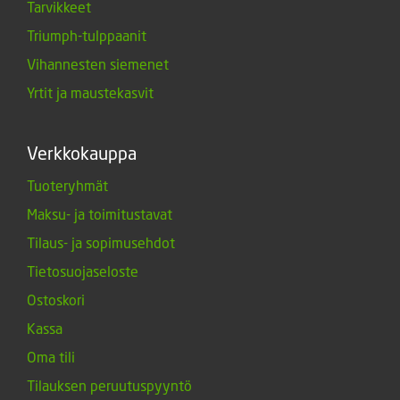
Tarvikkeet
Triumph-tulppaanit
Vihannesten siemenet
Yrtit ja maustekasvit
Verkkokauppa
Tuoteryhmät
Maksu- ja toimitustavat
Tilaus- ja sopimusehdot
Tietosuojaseloste
Ostoskori
Kassa
Oma tili
Tilauksen peruutuspyyntö