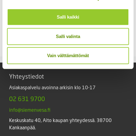
Kääpiöauringonkukka
Keltakosmoskukka
Pacino Mix
Cosmic mix.
Salli kaikki
3,60
€
Sisältää arvonlisäveron
ALE!
Salli valinta
Alkuperäinen
Nykyinen
4,20
€
3,20
€
Sisältää
hinta
hinta
arvonlisäveron
oli:
on:
Vain välttämättömät
4,20 €.
3,20 €.
Yhteystiedot
Asiakaspalvelu avoinna arkisin klo 10-17
02 631 9700
info@siemenvesa.fi
Keskuskatu 40, Aito kaupan yhteydessä. 38700
Kankaanpää.