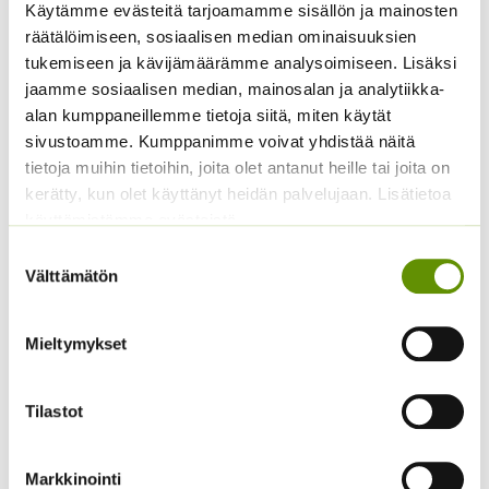
Käytämme evästeitä tarjoamamme sisällön ja mainosten
Lehtisalaatti Lollo
Yrttiselleri, eri
räätälöimiseen, sosiaalisen median ominaisuuksien
Bionda
pakkauskokoja
tukemiseen ja kävijämäärämme analysoimiseen. Lisäksi
saatavilla
ALE!
jaamme sosiaalisen median, mainosalan ja analytiikka-
Hintaluokka:
2,50
€
–
25,00
€
Sisältää
alan kumppaneillemme tietoja siitä, miten käytät
Hintaluokka:
2,99
€
–
5,00
€
2,50 €
Sisältää
arvonlisäveron
2,99 €
sivustoamme. Kumppanimme voivat yhdistää näitä
-
arvonlisäveron
-
25,00 €
tietoja muihin tietoihin, joita olet antanut heille tai joita on
5,00 €
kerätty, kun olet käyttänyt heidän palvelujaan. Lisätietoa
käyttämistämme evästeistä
Suostumuksen
Välttämätön
valinta
Mieltymykset
Amppeli/snack- kurkku
Juuripersilja Puolipitkä
Tilastot
Mini Stars F1
50 g
Hintaluokka:
14,00
€
–
195,00
€
13,50
€
Sisältää
Sisältää
Markkinointi
14,00 €
arvonlisäveron
arvonlisäveron