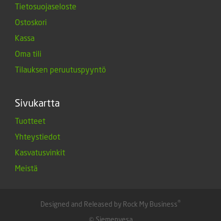
Tietosuojaseloste
Ostoskori
Kassa
Oma tili
Tilauksen peruutuspyyntö
Sivukartta
Tuotteet
Yhteystiedot
Kasvatusvinkit
Meistä
®
Designed and Released by Rock My Business
© Siemenvesa