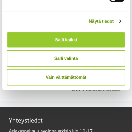
-
195,00 €
Näytä tiedot
Salli kaikki
Salli valinta
Sitruunamelissa 5 g
Kasvihuonekurkku
5,50
€
Sisältää arvonlisäveron
Burpless Tasty Green
Vain välttämättömät
F1 (20 s.)
5,90
€
Sisältää arvonlisäveron
Yhteystiedot
Asiakaspalvelu avoinna arkisin klo 10-17