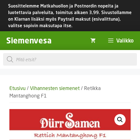
Siirry
Suosittelemme Matkahuollon ja Postnordin nopeita ja
sisältöön
luotettavia palveluita, toimitus
alkaen 3,99.
Sivustollamme
on Klarnan lisäksi myös Paytrail maksut (esivalittuna),
valitse sopivin maksutapa itse.
Siemenvesa
Valikko
Products
search
Etusivu
/
Vihannesten siemenet
/ Retikka
Mantanghong F1