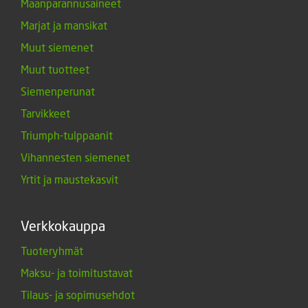
Maanparannusaineet
Marjat ja mansikat
Muut siemenet
Muut tuotteet
Siemenperunat
Tarvikkeet
Triumph-tulppaanit
Vihannesten siemenet
Yrtit ja maustekasvit
Verkkokauppa
Tuoteryhmät
Maksu- ja toimitustavat
Tilaus- ja sopimusehdot