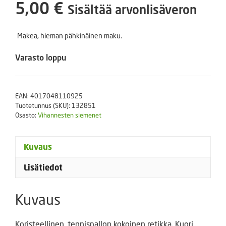
5,00
€
Sisältää arvonlisäveron
Makea, hieman pähkinäinen maku.
Varasto loppu
EAN:
4017048110925
Tuotetunnus (SKU):
132851
Osasto:
Vihannesten siemenet
Kuvaus
Lisätiedot
Kuvaus
Koristeellinen, tennispallon kokoinen retikka. Kuori