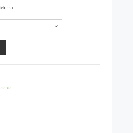
5 €
telussa.
90 €
talanka