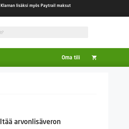
Klarnan lisäksi myös Paytrail maksut
Oma tili
Huonekasvit
Nurmikon siemenet
Viherlannoitus- ja maisemointikasvit
taluokka:
ltää arvonlisäveron