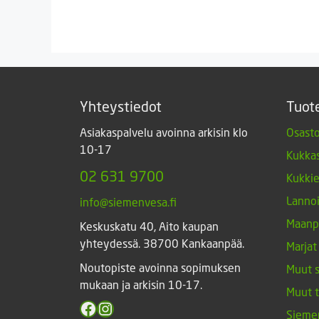
18,
Yhteystiedot
Tuot
Asiakaspalvelu avoinna arkisin klo
Osasto
10-17
Kukkas
02 631 9700
Kukki
Lannoi
info@siemenvesa.fi
Maanp
Keskuskatu 40, Aito kaupan
yhteydessä. 38700 Kankaanpää.
Marjat
Noutopiste avoinna sopimuksen
Muut 
mukaan ja arkisin 10-17.
Muut 
Facebook
Instagram
Sieme