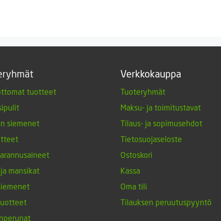
50 €
-
-
29,00 €
159,00 €
eryhmät
Verkkokauppa
ttomat tuotteet
Tuoteryhmät
ipulit
Maksu- ja toimitustavat
en siemenet
Tilaus- ja sopimusehdot
tteet
Tietosuojaseloste
arannusaineet
Ostoskori
 ja mansikat
Kassa
siemenet
Oma tili
tuotteet
Tilauksen peruutuspyyntö
nperunat