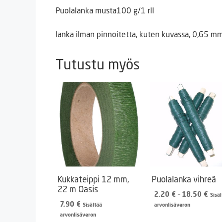
Puolalanka musta100 g/1 rll
lanka ilman pinnoitetta, kuten kuvassa, 0,65 m
Tutustu myös
Kukkateippi 12 mm,
Puolalanka vihreä
22 m Oasis
Hint
2,20
€
–
18,50
€
Sisä
2,2
7,90
€
Sisältää
arvonlisäveron
-
arvonlisäveron