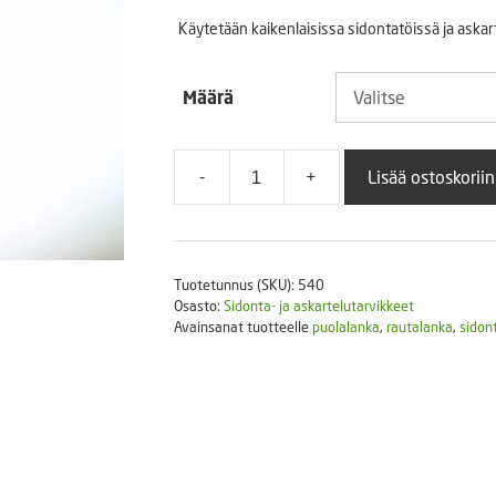
1,9
Puutarhatyökalut
Käytetään kaikenlaisissa sidontatöissä ja askar
Askartelutarvikkeet
-
Määrä
13,
-
+
Lisää ostoskoriin
Puolalanka
musta
määrä
Tuotetunnus (SKU):
540
Osasto:
Sidonta- ja askartelutarvikkeet
Avainsanat tuotteelle
puolalanka
,
rautalanka
,
sidon