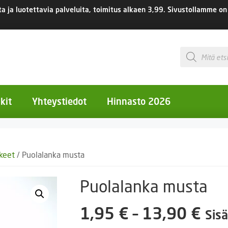
 ja luotettavia palveluita, toimitus
alkaen 3,99.
Sivustollamme on 
Products
search
kit
Yhteystiedot
Hinnasto 2026
otiset kukat
kkeet
/ Puolalanka musta
otiset kukat
uotiset kukat
Puolalanka musta
eokset
Hin
1,95
€
–
13,90
€
Sisä
Ruukut