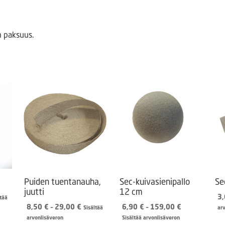
m paksuus.
Puiden tuentanauha,
Sec-kuivasienipallo
Se
juutti
12 cm
aluokka:
3
ltää
0 €
Hintaluokka:
Hintaluokka:
8,50
€
–
29,00
€
6,90
€
–
159,00
€
Sisältää
ar
8,50 €
6,90 €
arvonlisäveron
Sisältää arvonlisäveron