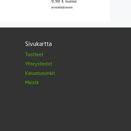
39,00 €
9,90
€
Sisältää
arvonlisäveron
Sivukartta
Tuotteet
Yhteystiedot
Kasvatusvinkit
Meistä