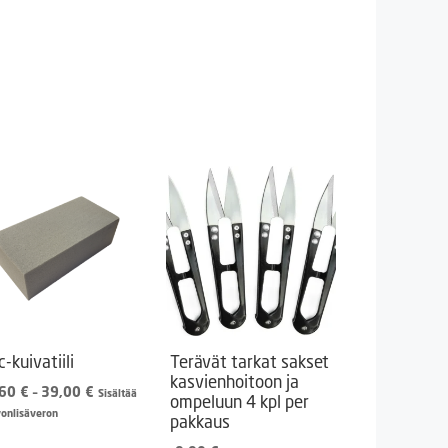
c-kuivatiili
Terävät tarkat sakset
kasvienhoitoon ja
Hintaluokka:
,60
€
–
39,00
€
Sisältää
ompeluun 4 kpl per
3,60 €
vonlisäveron
pakkaus
-