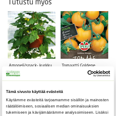
Tutustu myös
Amppeli/snack- kurkku
Tomaatti Goldene
Mini Stars F1
Königin Sperli
valmispussi
Hintaluokka:
14,00
€
–
195,00
€
Sisältää
14,00 €
arvonlisäveron
ALE!
-
Tämä sivusto käyttää evästeitä
Alkuperäinen
Nykyinen
5,50
€
4,99
€
195,00 €
Sisältää
hinta
hinta
arvonlisäveron
Käytämme evästeitä tarjoamamme sisällön ja mainosten
oli:
on:
räätälöimiseen, sosiaalisen median ominaisuuksien
5,50 €.
4,99 €.
tukemiseen ja kävijämäärämme analysoimiseen. Lisäksi