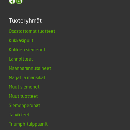
Facebook
Instagram
Tuoteryhmät
Osastottomat tuotteet
Kukkasipulit
Kukkien siemenet
Lannoitteet
Maanparannusaineet
Marjat ja mansikat
Muut siemenet
Muut tuotteet
Siemenperunat
Tarvikkeet
Triumph-tulppaanit