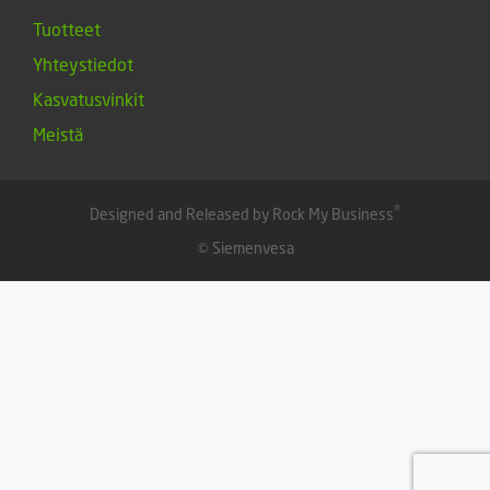
Tuotteet
Yhteystiedot
Kasvatusvinkit
Meistä
®
Designed and Released by Rock My Business
© Siemenvesa