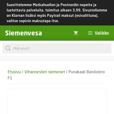
Siirry
Suosittelemme Matkahuollon ja Postnordin nopeita ja
sisältöön
luotettavia palveluita, toimitus
alkaen 3,99.
Sivustollamme
on Klarnan lisäksi myös Paytrail maksut (esivalittuna),
valitse sopivin maksutapa itse.
Siemenvesa
Valikko
Products
search
Etusivu
/
Vihannesten siemenet
/ Punakaali Bandolero
F1