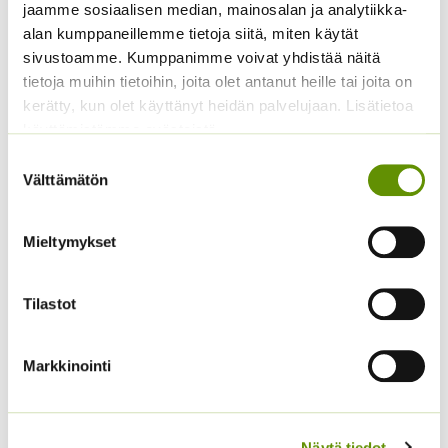
jaamme sosiaalisen median, mainosalan ja analytiikka-
alan kumppaneillemme tietoja siitä, miten käytät
sivustoamme. Kumppanimme voivat yhdistää näitä
tietoja muihin tietoihin, joita olet antanut heille tai joita on
kerätty, kun olet käyttänyt heidän palvelujaan. Lisätietoa
käyttämistämme evästeistä
Suostumuksen
Paprika Californian
Punajuuri Pablo F1
Välttämätön
valinta
Wonder 1 g
4,90
€
Sisältää arvonlisäveron
3,50
€
Sisältää arvonlisäveron
Mieltymykset
Tilastot
Markkinointi
Näytä tiedot