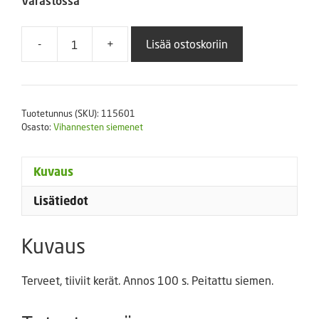
Varastossa
-
+
Lisää ostoskoriin
Punakaali
Bandolero
F1
määrä
Tuotetunnus (SKU):
115601
Osasto:
Vihannesten siemenet
Kuvaus
Lisätiedot
Kuvaus
Terveet, tiiviit kerät. Annos 100 s. Peitattu siemen.