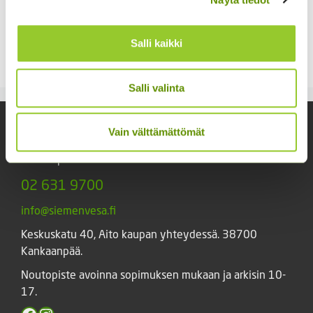
Pensastomaatti Totem
Silopersilja Gigante d’
F1 100 s.
Italia 50 g
Salli kaikki
24,90
€
5,90
€
Sisältää
Sisältää arvonlisäveron
arvonlisäveron
Salli valinta
Yhteystiedot
Vain välttämättömät
Asiakaspalvelu avoinna arkisin klo 10-17
02 631 9700
info@siemenvesa.fi
Keskuskatu 40, Aito kaupan yhteydessä. 38700
Kankaanpää.
Noutopiste avoinna sopimuksen mukaan ja arkisin 10-
17.