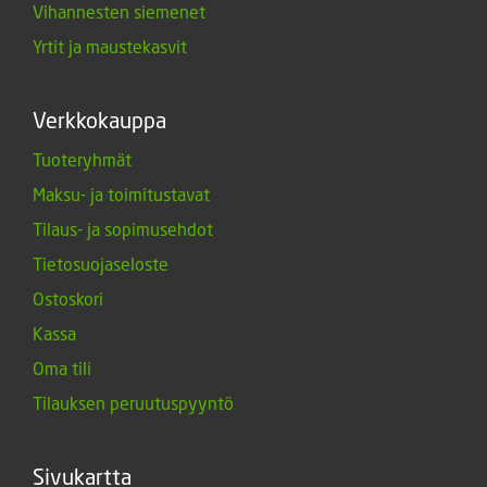
Vihannesten siemenet
Yrtit ja maustekasvit
Verkkokauppa
Tuoteryhmät
Maksu- ja toimitustavat
Tilaus- ja sopimusehdot
Tietosuojaseloste
Ostoskori
Kassa
Oma tili
Tilauksen peruutuspyyntö
Sivukartta