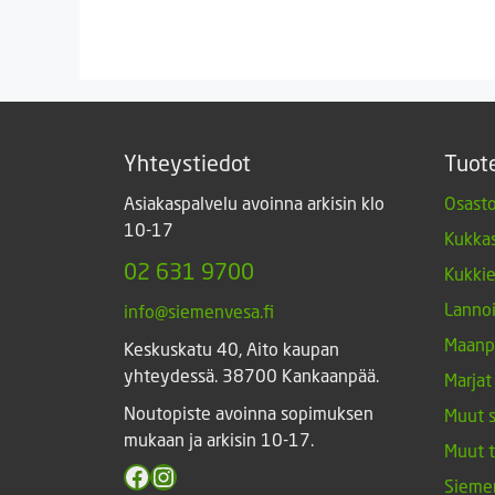
Yhteystiedot
Tuot
Asiakaspalvelu avoinna arkisin klo
Osasto
10-17
Kukkas
02 631 9700
Kukki
Lannoi
info@siemenvesa.fi
Maanp
Keskuskatu 40, Aito kaupan
yhteydessä. 38700 Kankaanpää.
Marjat
Noutopiste avoinna sopimuksen
Muut 
mukaan ja arkisin 10-17.
Muut 
Facebook
Instagram
Sieme