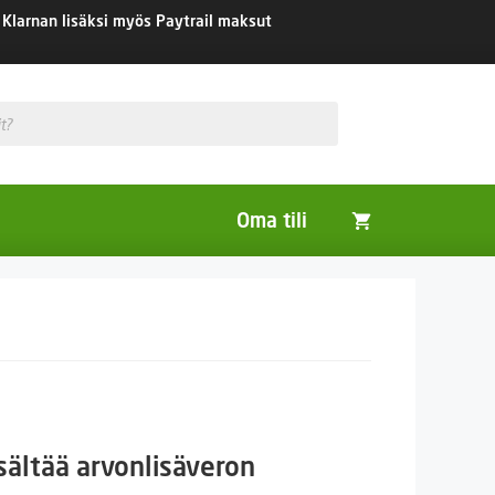
Klarnan lisäksi myös Paytrail maksut
Oma tili
Huonekasvit
Nurmikon siemenet
Viherlannoitus- ja maisemointikasvit
ntaluokka:
sältää arvonlisäveron