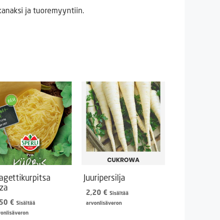
kanaksi ja tuoremyyntiin.
agettikurpitsa
Juuripersilja
za
2,20
€
Sisältää
,50
€
Sisältää
arvonlisäveron
vonlisäveron