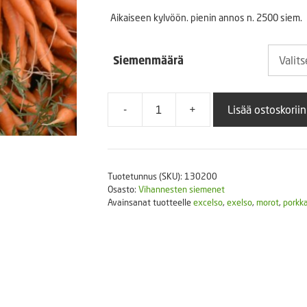
6,
Puutarhatyökalut
Aikaiseen kylvöön. pienin annos n. 2500 siem.
Askartelutarvikkeet
-
Siemenmäärä
16
-
+
Lisää ostoskoriin
Porkkana
Exelso
F1
määrä
Tuotetunnus (SKU):
130200
Osasto:
Vihannesten siemenet
Avainsanat tuotteelle
excelso
,
exelso
,
morot
,
porkk