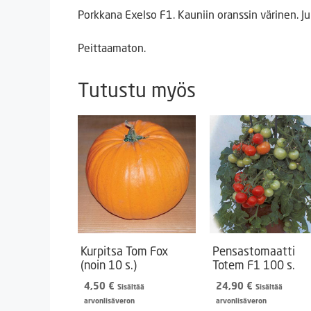
Porkkana Exelso F1. Kauniin oranssin värinen. Ju
Peittaamaton.
Tutustu myös
Kurpitsa Tom Fox
Pensastomaatti
(noin 10 s.)
Totem F1 100 s.
4,50
€
24,90
€
Sisältää
Sisältää
arvonlisäveron
arvonlisäveron