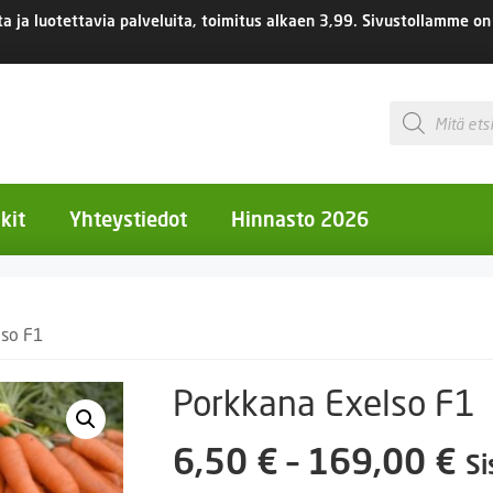
 ja luotettavia palveluita, toimitus
alkaen 3,99.
Sivustollamme on 
Products
search
kit
Yhteystiedot
Hinnasto 2026
otiset kukat
lso F1
otiset kukat
uotiset kukat
Porkkana Exelso F1
eokset
Hi
6,50
€
–
169,00
€
Si
Ruukut