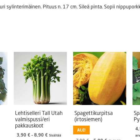
uri sylinterimäinen. Pituus n. 17 cm. Sileä pinta. Sopii nippupork
Lehtiselleri Tall Utah
Spagettikurpitsa
Sp
valmispussi/eri
(irtosiemen)
Py
pakkauskoot
4
ALE!
Hintaluokka:
3,90
€
–
8,90
€
Sisältää
ar