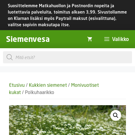
Siirry
Suosittelemme Matkahuollon ja Postnordin nopeita ja
sisältöön
luotettavia palveluita, toimitus
alkaen 3,99.
Sivustollamme
on Klarnan lisäksi myös Paytrail maksut (esivalittuna),
valitse sopivin maksutapa itse.
Siemenvesa
Valikko
Products
search
Etusivu
/
Kukkien siemenet
/
Monivuotiset
kukat
/ Polkuhaarikko