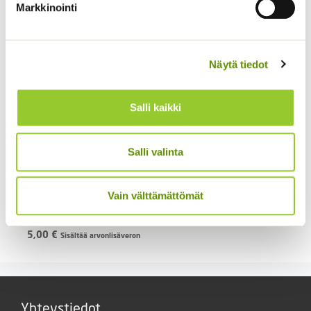
11,00 €
Markkinointi
Näytä tiedot
Salli kaikki
Hentohöyhenheinä
Salli valinta
Pony Tails
Hintaluokka:
3,50
€
–
17,50
€
Sisältää
3,50 €
Vain välttämättömät
arvonlisäveron
Loistosädekukka
-
Arizona Apricot
17,50 €
5,00
€
Sisältää arvonlisäveron
Yhteystiedot