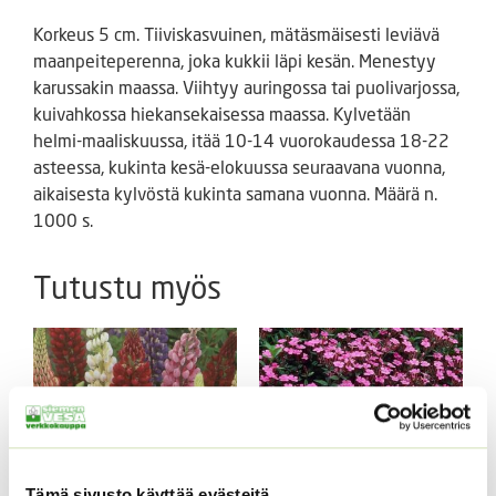
Korkeus 5 cm. Tiiviskasvuinen, mätäsmäisesti leviävä
maanpeiteperenna, joka kukkii läpi kesän. Menestyy
karussakin maassa. Viihtyy auringossa tai puolivarjossa,
kuivahkossa hiekansekaisessa maassa. Kylvetään
helmi-maaliskuussa, itää 10-14 vuorokaudessa 18-22
asteessa, kukinta kesä-elokuussa seuraavana vuonna,
aikaisesta kylvöstä kukinta samana vuonna. Määrä n.
1000 s.
Tutustu myös
Tämä sivusto käyttää evästeitä