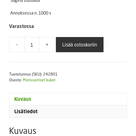
Sagina subulata
Annoksessa n. 1000 s
Varastossa
-
+
Lisää ostoskoriin
Polkuhaarikko
määrä
Tuotetunnus (SKU):
242801
Osasto:
Monivuotiset kukat
Kuvaus
Lisätiedot
Kuvaus