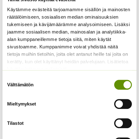
Käytämme evästeitä tarjoamamme sisällön ja mainosten
räätälöimiseen, sosiaalisen median ominaisuuksien
Kirjolupiini Russell
Kivikkosuopayrtti
sekoitus 5 g
tukemiseen ja kävijämäärämme analysoimiseen. Lisäksi
Hintaluokka:
3,00
€
–
5,25
€
Sisältää
jaamme sosiaalisen median, mainosalan ja analytiikka-
3,00 €
6,50
€
Sisältää arvonlisäveron
arvonlisäveron
alan kumppaneillemme tietoja siitä, miten käytät
-
5,25 €
sivustoamme. Kumppanimme voivat yhdistää näitä
tietoja muihin tietoihin, joita olet antanut heille tai joita on
kerätty, kun olet käyttänyt heidän palvelujaan. Lisätietoa
käyttämistämme evästeistä
Suostumuksen
Välttämätön
valinta
Mieltymykset
Tataariviuhko 1 g
Hopeahärkki Silver
Carpet
14,50
€
Sisältää
arvonlisäveron
Tilastot
Hintaluokka:
2,50
€
–
11,00
€
Sisältää
2,50 €
arvonlisäveron
-