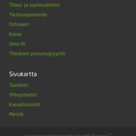
Tilaus- ja sopimusehdot
Tietosuojaseloste
Ostoskori
Kassa
Oma tili
Tilauksen peruutuspyyntö
Sivukartta
Tuotteet
Yhteystiedot
Kasvatusvinkit
Meistä
®