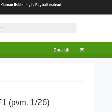
Klarnan lisäksi myös Paytrail maksut
Oma tili
Huonekasvit
Nurmikon siemenet
Viherlannoitus- ja maisemointikasvit
 F1 (pvm. 1/26)