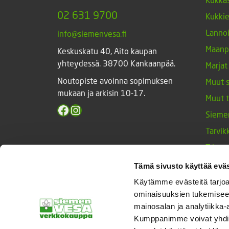
02 631 9700
Kukki
Lannoi
info@siemenvesa.fi
Maanp
Keskuskatu 40, Aito kaupan
yhteydessä. 38700 Kankaanpää.
Marjat
Noutopiste avoinna sopimuksen
Muut 
mukaan ja arkisin 10-17.
Muut 
Facebook
Instagram
Sieme
Tarvik
Triump
Vihan
Tämä sivusto käyttää eväs
Yrtit 
Käytämme evästeitä tarjoa
ominaisuuksien tukemisee
mainosalan ja analytiikka-
Kumppanimme voivat yhdistää 
© Siemenvesa