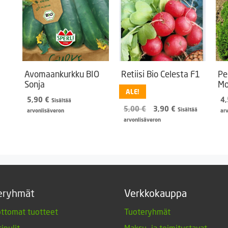
Avomaankurkku BIO
Retiisi Bio Celesta F1
Pe
Sonja
Mo
ALE!
5,90
€
4
Sisältää
Alkuperäinen
Nykyinen
5,00
€
3,90
€
Sisältää
arvonlisäveron
ar
hinta
hinta
arvonlisäveron
oli:
on:
5,00 €.
3,90 €.
eryhmät
Verkkokauppa
ttomat tuotteet
Tuoteryhmät
ipulit
Maksu- ja toimitustavat