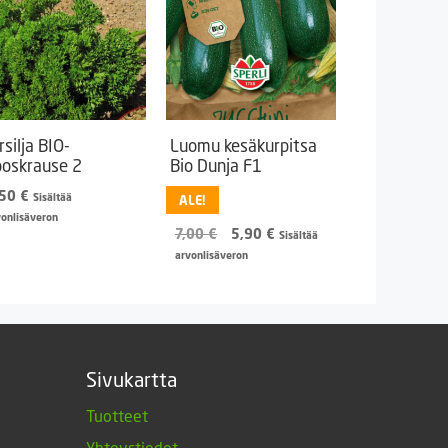
rsilja BIO-
Luomu kesäkurpitsa
oskrause 2
Bio Dunja F1
,50
€
Sisältää
ALE!
vonlisäveron
Alkuperäinen
Nykyinen
7,00
€
5,90
€
Sisältää
hinta
hinta
arvonlisäveron
oli:
on:
7,00 €.
5,90 €.
Sivukartta
Tuotteet
Yhteystiedot