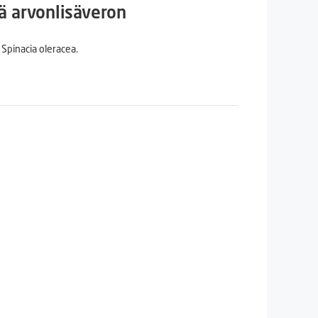
n
inen
ä arvonlisäveron
Spinacia oleracea.
€.