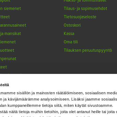
en siemenet
Tilaus- ja sopimusehdot
tteet
Tietosuojaseloste
arannusaineet
Ostoskori
 ja mansikat
Kassa
siemenet
Oma tili
tuotteet
Tilauksen peruutuspyyntö
nperunat
keet
h-tulppaanit
nesten siemenet
teitä
ja maustekasvit
mamme sisällön ja mainosten räätälöimiseen, sosiaalisen medi
n ja kävijämäärämme analysoimiseen. Lisäksi jaamme sosiaali
alan kumppaneillemme tietoja siitä, miten käytät sivustoamme.
näitä tietoja muihin tietoihin, joita olet antanut heille tai joita 