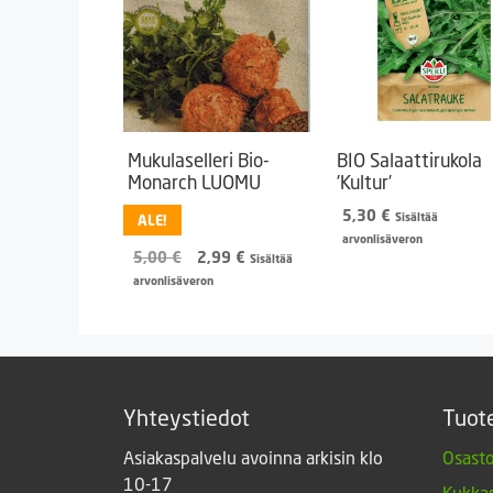
Mukulaselleri Bio-
BIO Salaattirukola
Monarch LUOMU
’Kultur’
5,30
€
Sisältää
ALE!
arvonlisäveron
Alkuperäinen
Nykyinen
5,00
€
2,99
€
Sisältää
hinta
hinta
arvonlisäveron
oli:
on:
5,00 €.
2,99 €.
Yhteystiedot
Tuot
Asiakaspalvelu avoinna arkisin klo
Osasto
10-17
Kukkas