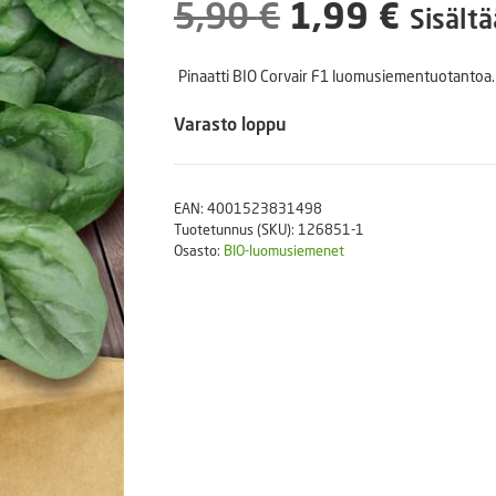
Alkuperäine
Nyky
5,90
€
1,99
€
Puutarhatyökalut
Sisältä
Askartelutarvikkeet
hinta
hinta
Pinaatti BIO Corvair F1 luomusiementuotantoa. 
oli:
on:
Varasto loppu
5,90 €.
1,99 
EAN:
4001523831498
Tuotetunnus (SKU):
126851-1
Osasto:
BIO-luomusiemenet