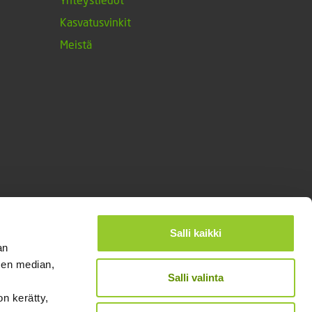
Kasvatusvinkit
Meistä
Salli kaikki
an
sen median,
Salli valinta
on kerätty,
®
Designed and Released by Rock My Business