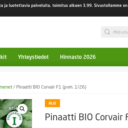
 ja luotettavia palveluita, toimitus
alkaen 3,99.
Sivustollamme on 
Products
search
kit
Yhteystiedot
Hinnasto 2026
otiset kukat
emenet
/ Pinaatti BIO Corvair F1 (pvm. 1/26)
otiset kukat
uotiset kukat
ALE!
eokset
Pinaatti BIO Corvair
Ruukut