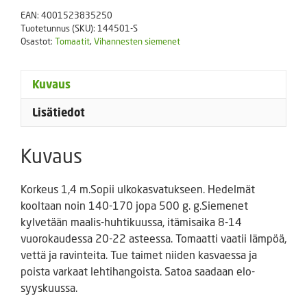
määrä
EAN:
4001523835250
Tuotetunnus (SKU):
144501-S
Osastot:
Tomaatit
,
Vihannesten siemenet
Kuvaus
Lisätiedot
Kuvaus
Korkeus 1,4 m.Sopii ulkokasvatukseen. Hedelmät
kooltaan noin 140-170 jopa 500 g. g.Siemenet
kylvetään maalis-huhtikuussa, itämisaika 8-14
vuorokaudessa 20-22 asteessa. Tomaatti vaatii lämpöä,
vettä ja ravinteita. Tue taimet niiden kasvaessa ja
poista varkaat lehtihangoista. Satoa saadaan elo-
syyskuussa.