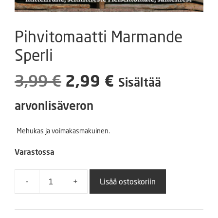
Pihvitomaatti Marmande
Sperli
Alkuperäinen
Nykyinen
3,99
€
2,99
€
Sisältää
hinta
hinta
arvonlisäveron
oli:
on:
Mehukas ja voimakasmakuinen.
3,99 €.
2,99 €.
Varastossa
-
+
Lisää ostoskoriin
Pihvitomaatti
Marmande
Sperli