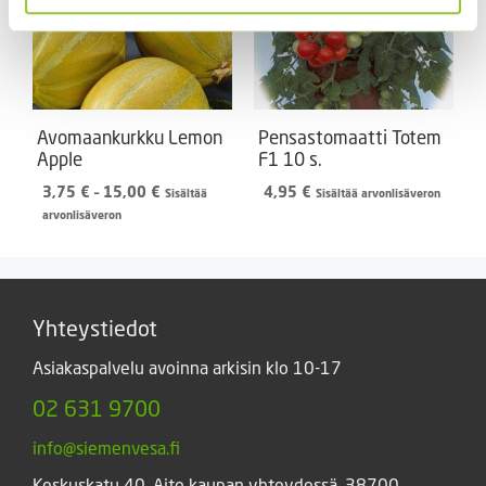
Avomaankurkku Lemon
Pensastomaatti Totem
Apple
F1 10 s.
Hintaluokka:
3,75
€
–
15,00
€
4,95
€
Sisältää
Sisältää arvonlisäveron
3,75 €
arvonlisäveron
-
15,00 €
Yhteystiedot
Asiakaspalvelu avoinna arkisin klo 10-17
02 631 9700
info@siemenvesa.fi
Keskuskatu 40, Aito kaupan yhteydessä. 38700