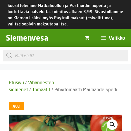
Siirry
Suosittelemme Matkahuollon ja Postnordin nopeita ja
sisältöön
luotettavia palveluita, toimitus
alkaen 3,99.
Sivustollamme
on Klarnan lisäksi myös Paytrail maksut (esivalittuna),
valitse sopivin maksutapa itse.
Siemenvesa
Valikko
Products
search
Etusivu
/
Vihannesten
siemenet
/
Tomaatit
/ Pihvitomaatti Marmande Sperli
ALE!