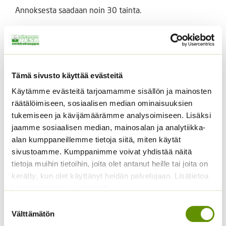
Annoksesta saadaan noin 30 tainta.
Tutustu myös
Tämä sivusto käyttää evästeitä
Käytämme evästeitä tarjoamamme sisällön ja mainosten
räätälöimiseen, sosiaalisen median ominaisuuksien
tukemiseen ja kävijämäärämme analysoimiseen. Lisäksi
jaamme sosiaalisen median, mainosalan ja analytiikka-
alan kumppaneillemme tietoja siitä, miten käytät
sivustoamme. Kumppanimme voivat yhdistää näitä
Spagettikurpitsa
Juuripersilja
tietoja muihin tietoihin, joita olet antanut heille tai joita on
(irtosiemen)
kerätty, kun olet käyttänyt heidän palvelujaan. Lisätietoa
2,20
€
Sisältää arvonlisäveron
käyttämistämme evästeistä
ALE!
Suostumuksen
Alkuperäinen
Nykyinen
7,00
€
5,99
€
Sisältää
Välttämätön
valinta
hinta
hinta
arvonlisäveron