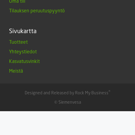
Oma tili
Tilauksen peruutuspyyntö
Sivukartta
Tuotteet
Yhteystiedot
Kasvatusvinkit
Meistä
®
Designed and Released by Rock My Business
© Siemenvesa