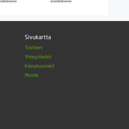
vonlisäveron
arvonlisäveron
Sivukartta
Tuotteet
Yhteystiedot
Kasvatusvinkit
Meistä