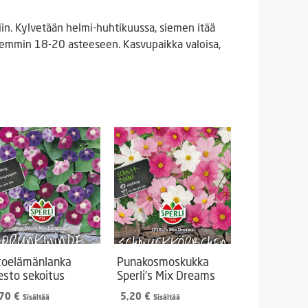
iin. Kylvetään helmi-huhtikuussa, siemen itää
emmin 18-20 asteeseen. Kasvupaikka valoisa,
toelämänlanka
Punakosmoskukka
esto sekoitus
Sperli’s Mix Dreams
,70
€
5,20
€
Sisältää
Sisältää