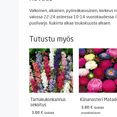
Valkoinen, aikainen, pyöreäkasvuinen, korkeus n
valossa 22-24 asteessa 10-14 vuorokaudessa. I
puolivarjo. Kukinta alkaa toukokuusta alkaen.
Tutustu myös
Tarhakukonkannus
Kiinanasteri Matad
sekoitus
3,80
€
Sisältää
3,00
€
Sisältää
arvonlisäveron