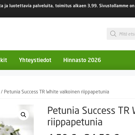
 ja luotettavia palveluita, toimitus
alkaen 3,99.
Sivustollamme on 
Products
search
kit
Yhteystiedot
Hinnasto 2026
otiset kukat
/ Petunia Success TR White valkoinen riippapetunia
otiset kukat
uotiset kukat
Petunia Success TR 
eokset
riippapetunia
Ruukut