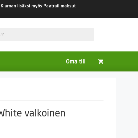
Klarnan lisäksi myös Paytrail maksut
Oma tili
Huonekasvit
Nurmikon siemenet
Viherlannoitus- ja maisemointikasvit
White valkoinen