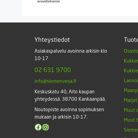
arvonlisäveron
Yhteystiedot
Tuot
Asiakaspalvelu avoinna arkisin klo
Osasto
10-17
Kukkas
02 631 9700
Kukki
Lannoi
info@siemenvesa.fi
Maanp
Keskuskatu 40, Aito kaupan
yhteydessä. 38700 Kankaanpää.
Marjat
Noutopiste avoinna sopimuksen
Muut 
mukaan ja arkisin 10-17.
Muut 
Facebook
Instagram
Sieme