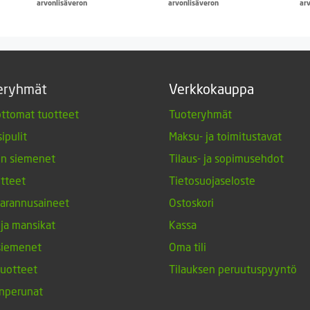
arvonlisäveron
arvonlisäveron
ar
eryhmät
Verkkokauppa
ttomat tuotteet
Tuoteryhmät
ipulit
Maksu- ja toimitustavat
en siemenet
Tilaus- ja sopimusehdot
tteet
Tietosuojaseloste
arannusaineet
Ostoskori
 ja mansikat
Kassa
siemenet
Oma tili
tuotteet
Tilauksen peruutuspyyntö
nperunat