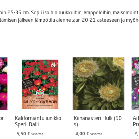
oin 25-35 cm. Sopii isoihin ruukkuihin, amppeleihin, maisemoint
tämisen jälkeen lämpötila alennetaan 20-21 asteeseen ja myöh
or
Kaliforniantuliunikko
Kiinanasteri Hulk (50
Ai
Sperli Dalli
s)
Pr
5,50
€
4,00
€
2
Sisältää
Sisältää