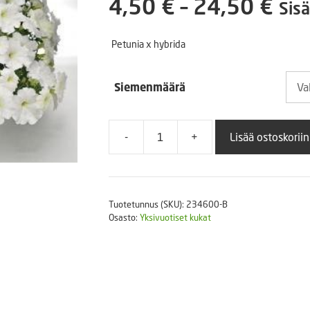
Hin
4,50
€
–
24,50
€
Sisä
Puutarhatyökalut
Askartelutarvikkeet
4,5
Petunia x hybrida
-
Siemenmäärä
24,
-
+
Lisää ostoskoriin
Petunia
Success
TR
White
Tuotetunnus (SKU):
234600-B
valkoinen
Osasto:
Yksivuotiset kukat
riippapetunia
määrä