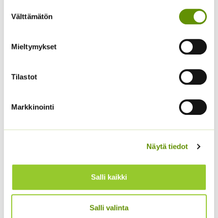
Suostumuksen
Välttämätön
valinta
Koristekurpitsa Con
Mieltymykset
Tours Native
Hämähäkkikukka
4,50
€
Sisältää arvonlisäveron
sekoitus
Tilastot
2,70
€
Sisältää arvonlisäveron
Markkinointi
Näytä tiedot
Salli kaikki
Kiinanasteri Matador
Tarhakukonkannus
Salli valinta
sekoitus