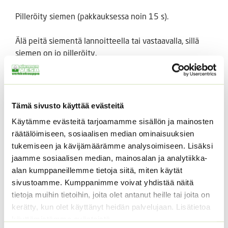
Pilleröity siemen (pakkauksessa noin 15 s).
Älä peitä siementä lannoitteella tai vastaavalla, sillä
siemen on jo pilleröity.
Alustan on oltava kostea jotta siemen itää. Kouli esim.
amppeliin, tai siirrä kukkapenkkiin.
Tämä sivusto käyttää evästeitä
Vaatii valoa itääkseen.
Käytämme evästeitä tarjoamamme sisällön ja mainosten
räätälöimiseen, sosiaalisen median ominaisuuksien
Petunia hybrida grandiflora ’karkulka’
tukemiseen ja kävijämäärämme analysoimiseen. Lisäksi
jaamme sosiaalisen median, mainosalan ja analytiikka-
Tutustu myös
alan kumppaneillemme tietoja siitä, miten käytät
sivustoamme. Kumppanimme voivat yhdistää näitä
tietoja muihin tietoihin, joita olet antanut heille tai joita on
kerätty, kun olet käyttänyt heidän palvelujaan. Lisätietoa
käyttämistämme evästeistä