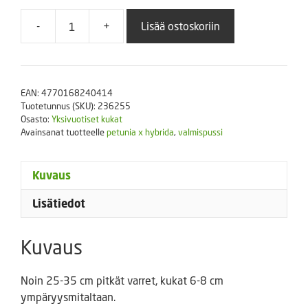
-
+
Lisää ostoskoriin
Petunia
'Karkulka'
määrä
EAN:
4770168240414
Tuotetunnus (SKU):
236255
Osasto:
Yksivuotiset kukat
Avainsanat tuotteelle
petunia x hybrida
,
valmispussi
Kuvaus
Lisätiedot
Kuvaus
Noin 25-35 cm pitkät varret, kukat 6-8 cm
ympäryysmitaltaan.