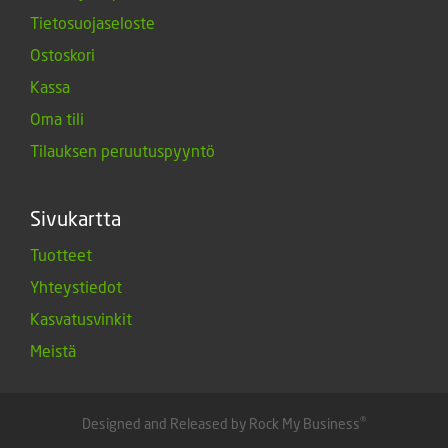
Tietosuojaseloste
Ostoskori
Kassa
Oma tili
Tilauksen peruutuspyyntö
Sivukartta
Tuotteet
Yhteystiedot
Kasvatusvinkit
Meistä
®
Designed and Released by Rock My Business