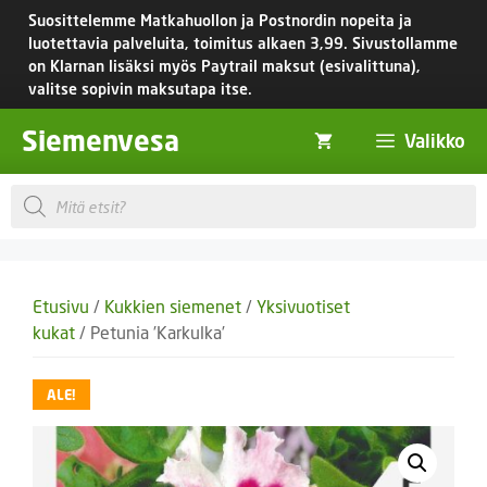
Siirry
Suosittelemme Matkahuollon ja Postnordin nopeita ja
sisältöön
luotettavia palveluita, toimitus
alkaen 3,99.
Sivustollamme
on Klarnan lisäksi myös Paytrail maksut (esivalittuna),
valitse sopivin maksutapa itse.
Siemenvesa
Valikko
Products
search
Etusivu
/
Kukkien siemenet
/
Yksivuotiset
kukat
/ Petunia ’Karkulka’
ALE!