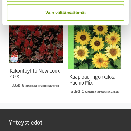
3,80
€
Sisältää arvonlisäveron
3,00
€
Sisältää arvonlisäveron
Vain välttämättömät
Kukontöyhtö New Look
40 s.
Kääpiöauringonkukka
Pacino Mix
3,60
€
Sisältää arvonlisäveron
3,60
€
Sisältää arvonlisäveron
Yhteystiedot