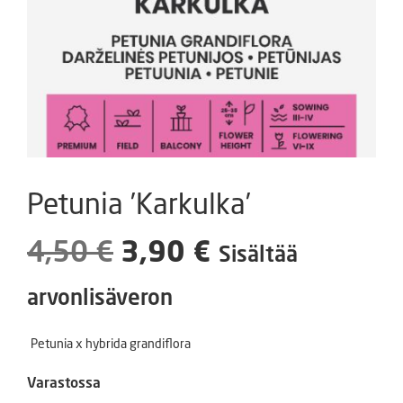
Petunia ’Karkulka’
Alkuperäinen
Nykyinen
4,50
€
3,90
€
Sisältää
hinta
hinta
arvonlisäveron
oli:
on:
Petunia x hybrida grandiflora
4,50 €.
3,90 €.
Varastossa