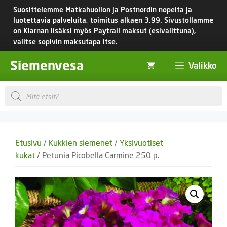
Siirry
Suosittelemme Matkahuollon ja Postnordin nopeita ja
sisältöön
luotettavia palveluita, toimitus
alkaen 3,99.
Sivustollamme
on Klarnan lisäksi myös Paytrail maksut (esivalittuna),
valitse sopivin maksutapa itse.
Siemenvesa
Valikko
Products
search
Etusivu
/
Kukkien siemenet
/
Yksivuotiset
kukat
/ Petunia Picobella Carmine 250 p.