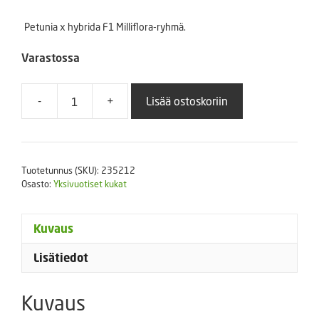
Petunia x hybrida F1 Milliflora-ryhmä.
Varastossa
-
+
Lisää ostoskoriin
Petunia
Picobella
Carmine
250
Tuotetunnus (SKU):
235212
p.
Osasto:
Yksivuotiset kukat
määrä
Kuvaus
Lisätiedot
Kuvaus