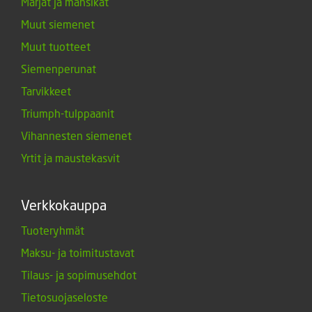
Marjat ja mansikat
Muut siemenet
Muut tuotteet
Siemenperunat
Tarvikkeet
Triumph-tulppaanit
Vihannesten siemenet
Yrtit ja maustekasvit
Verkkokauppa
Tuoteryhmät
Maksu- ja toimitustavat
Tilaus- ja sopimusehdot
Tietosuojaseloste