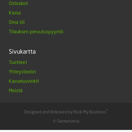
Ostoskori
Kassa
Oma tili
Tilauksen peruutuspyyntö
Sivukartta
Tuotteet
Yhteystiedot
Kasvatusvinkit
Meistä
®
Designed and Released by Rock My Business
© Siemenvesa