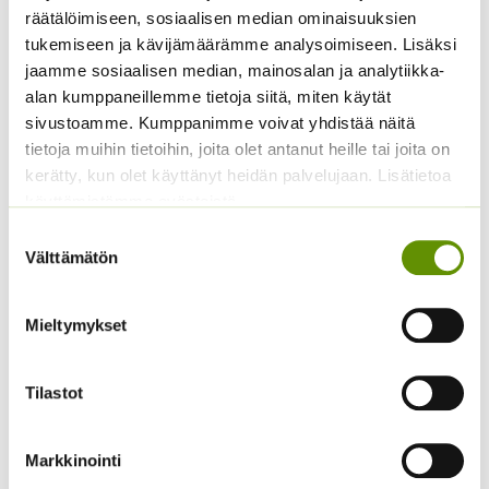
räätälöimiseen, sosiaalisen median ominaisuuksien
Kääpiöauringonkukka
Kiinanasteri Matador
tukemiseen ja kävijämäärämme analysoimiseen. Lisäksi
Pacino Gold
3,80
€
Sisältää arvonlisäveron
jaamme sosiaalisen median, mainosalan ja analytiikka-
3,60
€
Sisältää arvonlisäveron
alan kumppaneillemme tietoja siitä, miten käytät
sivustoamme. Kumppanimme voivat yhdistää näitä
tietoja muihin tietoihin, joita olet antanut heille tai joita on
kerätty, kun olet käyttänyt heidän palvelujaan. Lisätietoa
käyttämistämme evästeistä
Suostumuksen
Välttämätön
valinta
Kukontöyhtö New Look
Mieltymykset
40 s.
Kiinanasteri Fan
sekoitus (noin 100 s.)
3,60
€
Sisältää arvonlisäveron
Tilastot
3,90
€
Sisältää arvonlisäveron
Markkinointi