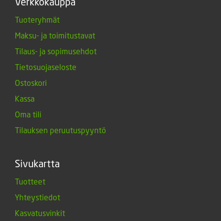
Verkkokauppa
Tuoteryhmät
Maksu- ja toimitustavat
Tilaus- ja sopimusehdot
Tietosuojaseloste
Ostoskori
Kassa
Oma tili
Tilauksen peruutuspyyntö
Sivukartta
Tuotteet
Yhteystiedot
Kasvatusvinkit