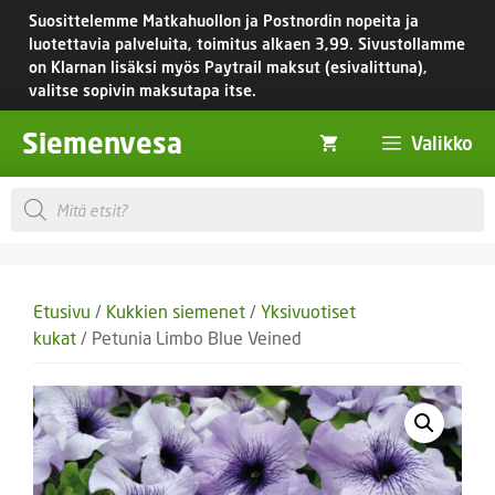
Siirry
Suosittelemme Matkahuollon ja Postnordin nopeita ja
sisältöön
luotettavia palveluita, toimitus
alkaen 3,99.
Sivustollamme
on Klarnan lisäksi myös Paytrail maksut (esivalittuna),
valitse sopivin maksutapa itse.
Siemenvesa
Valikko
Products
search
Etusivu
/
Kukkien siemenet
/
Yksivuotiset
kukat
/ Petunia Limbo Blue Veined