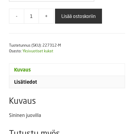
-
+
Lisää ostoskoriin
Petunia
Limbo
Blue
Veined
Tuotetunnus (SKU):
227312-M
määrä
Osasto:
Yksivuotiset kukat
Kuvaus
Lisätiedot
Kuvaus
Sininen juovilla
Tutustu myös