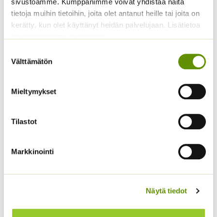
sivustoamme. Kumppanimme voivat yhdistää näitä
tietoja muihin tietoihin, joita olet antanut heille tai joita on
Koristekurpitsa Con
kerätty, kun olet käyttänyt heidän palvelujaan. Lisätietoa
Tours Native
käyttämistämme evästeistä
Hämähäkkikukka
4,50
€
Sisältää arvonlisäveron
sekoitus
Suostumuksen
Välttämätön
valinta
2,70
€
Sisältää arvonlisäveron
Mieltymykset
Tilastot
Markkinointi
Kiinanasteri Matador
Kääpiöauringonkukka
Näytä tiedot
Teddy Bear
3,80
€
Sisältää arvonlisäveron
2,95
€
Sisältää arvonlisäveron