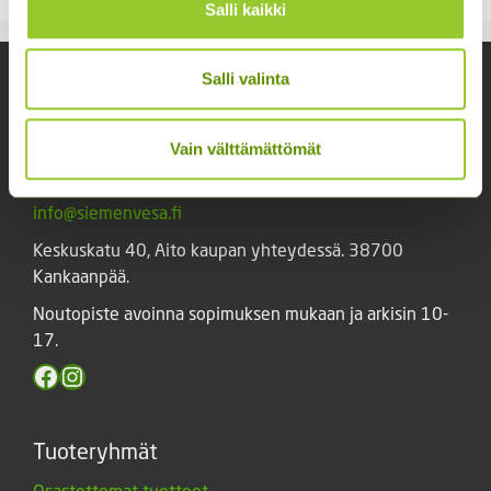
Salli kaikki
Salli valinta
Yhteystiedot
Asiakaspalvelu avoinna arkisin klo 10-17
Vain välttämättömät
02 631 9700
info@siemenvesa.fi
Keskuskatu 40, Aito kaupan yhteydessä. 38700
Kankaanpää.
Noutopiste avoinna sopimuksen mukaan ja arkisin 10-
17.
Facebook
Instagram
Tuoteryhmät
Osastottomat tuotteet