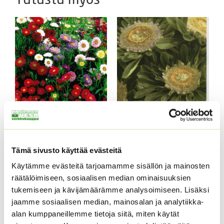
Kiinanasteri Fan
Kiinanasteri Hulk (50 s)
sekoitus (noin 100 s.)
4,00
€
Sisältää arvonlisäveron
3,90
€
Sisältää arvonlisäveron
Tämä sivusto käyttää evästeitä
Käytämme evästeitä tarjoamamme sisällön ja mainosten
räätälöimiseen, sosiaalisen median ominaisuuksien
tukemiseen ja kävijämäärämme analysoimiseen. Lisäksi
jaamme sosiaalisen median, mainosalan ja analytiikka-
alan kumppaneillemme tietoja siitä, miten käytät