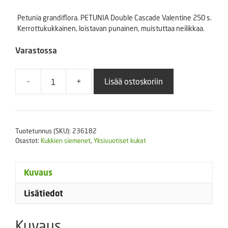
Petunia grandiflora. PETUNIA Double Cascade Valentine 250 s.
Kerrottukukkainen, loistavan punainen, muistuttaa neilikkaa.
Varastossa
-
+
Lisää ostoskoriin
PETUNIA
Double
Cascade
Valentine
Tuotetunnus (SKU):
236182
250
Osastot:
Kukkien siemenet
,
Yksivuotiset kukat
s
määrä
Kuvaus
Lisätiedot
Kuvaus