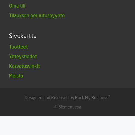
Oma tili
Tilauksen peruutuspyyntö
Sivukartta
Tuotteet
Yhteystiedot
Kasvatusvinkit
Meistä
®
Designed and Released by Rock My Business
© Siemenvesa