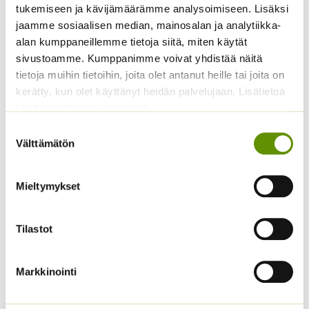
3,50
€
–
17,50
€
Sisältää
tukemiseen ja kävijämäärämme analysoimiseen. Lisäksi
3,50 €
Hintaluokka:
4,40
€
–
22,50
€
arvonlisäveron
Sisältää
jaamme sosiaalisen median, mainosalan ja analytiikka-
-
4,40 €
arvonlisäveron
17,50 €
-
alan kumppaneillemme tietoja siitä, miten käytät
22,50 €
sivustoamme. Kumppanimme voivat yhdistää näitä
tietoja muihin tietoihin, joita olet antanut heille tai joita on
kerätty, kun olet käyttänyt heidän palvelujaan. Lisätietoa
käyttämistämme evästeistä
Suostumuksen
Välttämätön
valinta
Mieltymykset
Kiinanritarinkannus
Siperianunikko Garden
Summer Colors an. noin
Gnome 250 s
40 s.
Tilastot
17,50
€
Sisältää arvonlisäveron
5,00
€
Sisältää arvonlisäveron
Markkinointi