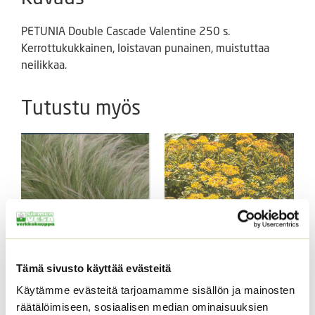
PETUNIA Double Cascade Valentine 250 s.
Kerrottukukkainen, loistavan punainen, muistuttaa
neilikkaa.
Tutustu myös
Tämä sivusto käyttää evästeitä
Hentohöyhenheinä
Amurinmaksaruoho
Käytämme evästeitä tarjoamamme sisällön ja mainosten
Pony Tails
Sedum selskianum
Spirit
räätälöimiseen, sosiaalisen median ominaisuuksien
Hintaluokka: