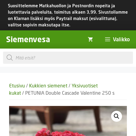
Siirry
Suosittelemme Matkahuollon ja Postnordin nopeita ja
sisältöön
luotettavia palveluita, toimitus
alkaen 3,99.
Sivustollamme
on Klarnan lisäksi myös Paytrail maksut (esivalittuna),
valitse sopivin maksutapa itse.
Siemenvesa
Valikko
Products
search
Etusivu
/
Kukkien siemenet
/
Yksivuotiset
kukat
/ PETUNIA Double Cascade Valentine 250 s