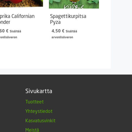
prika Californian
Spagettikurpitsa
nder
Pyza
,60
€
4,50
€
Sisältää
Sisältää
vonlisäveron
arvonlisäveron
Sivukartta
Tuotteet
Yhteystiedot
Kasvatusvinkit
Meistä