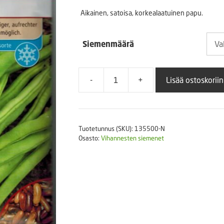
5,0
Puutarhatyökalut
Aikainen, satoisa, korkealaatuinen papu.
Askartelutarvikkeet
-
Siemenmäärä
16,
-
+
Lisää ostoskoriin
Pensaspapu
Primel
määrä
Tuotetunnus (SKU):
135500-N
Osasto:
Vihannesten siemenet