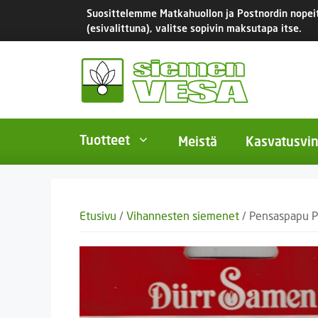
Siirry
Suosittelemme Matkahuollon ja Postnordin nopeita
sisältöön
(esivalittuna), valitse sopivin maksutapa itse.
Tuotteet
Meistä
Kasvatusvin
BIO-luomusiemenet
Yksivu
Etusivu
/
Vihannesten siemenet
/ Pensaspapu P
Tomaatit
Monivu
Salaatit
Kaksiv
Istukassipulit
Kukkas