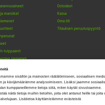
arannusaineet
Ostoskori
 ja mansikat
Kassa
siemenet
Oma tili
tuotteet
Tilauksen peruutuspyyntö
nperunat
keet
h-tulppaanit
nesten siemenet
ja maustekasvit
teitä
mamme sisällön ja mainosten räätälöimiseen, sosiaalisen medi
n ja kävijämäärämme analysoimiseen. Lisäksi jaamme sosiaali
alan kumppaneillemme tietoja siitä, miten käytät sivustoamme.
näitä tietoja muihin tietoihin, joita olet antanut heille tai joita 
palvelujaan. Lisätietoa käyttämistämme evästeistä