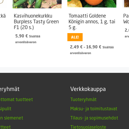
tkä
Kasvihuonekurkku
Tomaatti Goldene
Pa
Burpless Tasty Green
Königin annos, 1 g, tai
Wo
F1 (20 s.)
5 g.
2
5,90
€
Sisältää
ar
ALE!
arvonlisäveron
Hintaluokka:
2,49
€
–
16,90
€
Sisältää
2,49 €
arvonlisäveron
-
16,90 €
eryhmät
Verkkokauppa
ttomat tuotteet
Tuoteryhmät
ipulit
Maksu- ja toimitustavat
en siemenet
Tilaus- ja sopimusehdot
tteet
Tietosuojaseloste