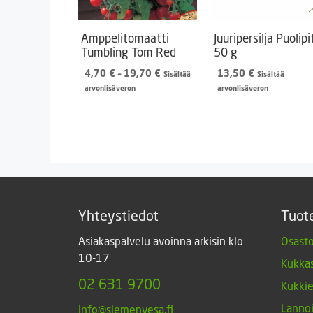
Amppelitomaatti
Juuripersilja Puolipi
Tumbling Tom Red
50 g
Hintaluokka:
4,70
€
–
19,70
€
13,50
€
Sisältää
Sisältää
4,70 €
arvonlisäveron
arvonlisäveron
-
19,70 €
Yhteystiedot
Tuot
Asiakaspalvelu avoinna arkisin klo
Osasto
10-17
Kukkas
02 631 9700
Kukki
Lannoi
info@siemenvesa.fi