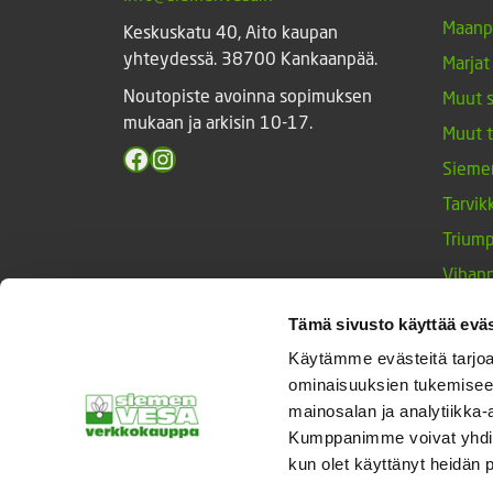
Maanp
Keskuskatu 40, Aito kaupan
yhteydessä. 38700 Kankaanpää.
Marjat
Noutopiste avoinna sopimuksen
Muut 
mukaan ja arkisin 10-17.
Muut 
Facebook
Instagram
Sieme
Tarvik
Triump
Vihan
Yrtit 
Tämä sivusto käyttää eväs
Käytämme evästeitä tarjoa
ominaisuuksien tukemisee
© Siemenvesa
mainosalan ja analytiikka-
Kumppanimme voivat yhdistää 
kun olet käyttänyt heidän 