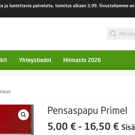
 ja luotettavia palveluita, toimitus
alkaen 3,99.
Sivustollamme on 
Products
search
kit
Yhteystiedot
Hinnasto 2026
otiset kukat
rimel
otiset kukat
uotiset kukat
Pensaspapu Primel
eokset
Hin
5,00
€
–
16,50
€
Sisä
Ruukut