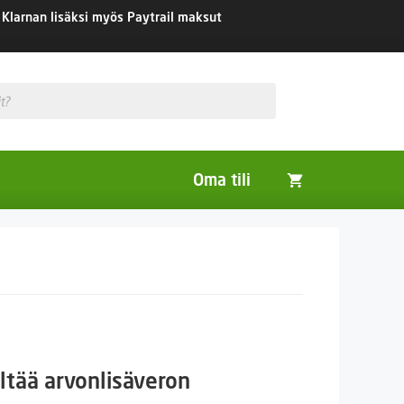
Klarnan lisäksi myös Paytrail maksut
Oma tili
Huonekasvit
Nurmikon siemenet
Viherlannoitus- ja maisemointikasvit
taluokka:
ltää arvonlisäveron