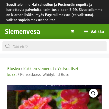
Siirry
Suosittelemme Matkahuollon ja Postnordin nopeita ja
sisältöön
luotettavia palveluita, toimitus
alkaen 3,99.
Sivustollamme
on Klarnan lisäksi myös Paytrail maksut (esivalittuna),
valitse sopivin maksutapa itse.
Siemenvesa
Valikko
Products
search
Etusivu
/
Kukkien siemenet
/
Yksivuotiset
kukat
/ Pensaskrassi Whirlybird Rose