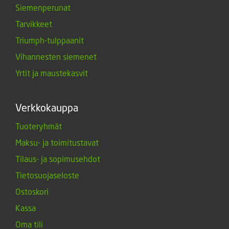
Siemenperunat
Tarvikkeet
Triumph-tulppaanit
Vihannesten siemenet
Yrtit ja maustekasvit
Verkkokauppa
Tuoteryhmät
Maksu- ja toimitustavat
Tilaus- ja sopimusehdot
Tietosuojaseloste
Ostoskori
Kassa
Oma tili