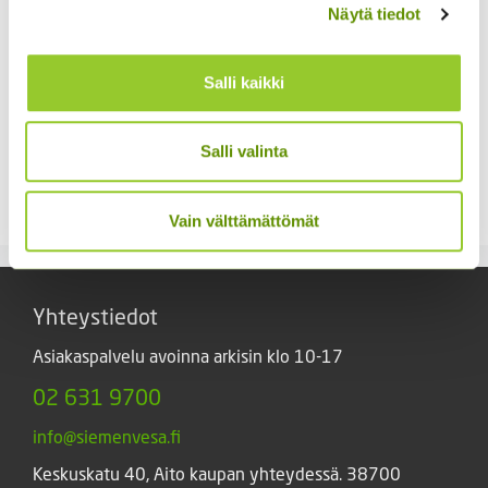
Näytä tiedot
Salli kaikki
Hämähäkkikukka
Kääpiöauringonkukka
Salli valinta
sekoitus
Pacino Gold
2,70
€
3,60
€
Sisältää arvonlisäveron
Sisältää arvonlisäveron
Vain välttämättömät
Yhteystiedot
Asiakaspalvelu avoinna arkisin klo 10-17
02 631 9700
info@siemenvesa.fi
Keskuskatu 40, Aito kaupan yhteydessä. 38700