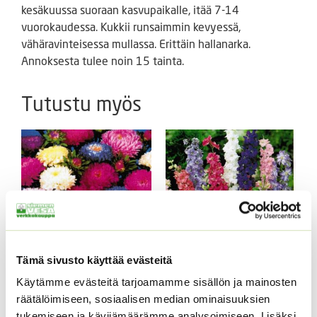
kesäkuussa suoraan kasvupaikalle, itää 7-14
vuorokaudessa. Kukkii runsaimmin kevyessä,
vähäravinteisessa mullassa. Erittäin hallanarka.
Annoksesta tulee noin 15 tainta.
Tutustu myös
Tämä sivusto käyttää evästeitä
Kiinanasteri Matador
Tarhakukonkannus
Käytämme evästeitä tarjoamamme sisällön ja mainosten
sekoitus
räätälöimiseen, sosiaalisen median ominaisuuksien
3,80
€
Sisältää arvonlisäveron
3,00
€
tukemiseen ja kävijämäärämme analysoimiseen. Lisäksi
Sisältää arvonlisäveron