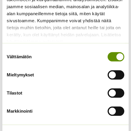
jaamme sosiaalisen median, mainosalan ja analytiikka-
alan kumppaneillemme tietoja siitä, miten käytät
sivustoamme. Kumppanimme voivat yhdistää näitä
tietoja muihin tietoihin, joita olet antanut heille tai joita on
kerätty, kun olet käyttänyt heidän palvelujaan. Lisätietoa
käyttämistämme evästeistä
Suostumuksen
Välttämätön
valinta
Tarhakehäkukka Bon
Keltakosmoskukka
Bon sekoitus
Cosmic mix.
Mieltymykset
3,90
€
Sisältää arvonlisäveron
ALE!
Tilastot
Alkuperäinen
Nykyinen
4,20
€
3,20
€
Sisältää
hinta
hinta
arvonlisäveron
oli:
on:
Markkinointi
4,20 €.
3,20 €.