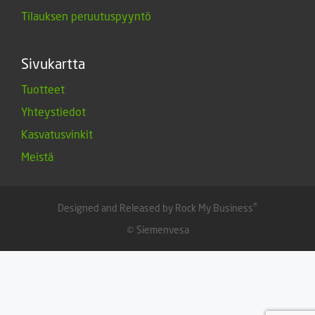
Tilauksen peruutuspyyntö
Sivukartta
Tuotteet
Yhteystiedot
Kasvatusvinkit
Meistä
®
Designed and Released by Rock My Business
© Siemenvesa