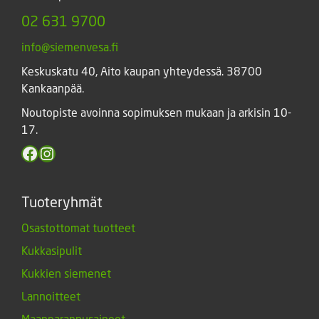
02 631 9700
info@siemenvesa.fi
Keskuskatu 40, Aito kaupan yhteydessä. 38700
Kankaanpää.
Noutopiste avoinna sopimuksen mukaan ja arkisin 10-
17.
Facebook
Instagram
Tuoteryhmät
Osastottomat tuotteet
Kukkasipulit
Kukkien siemenet
Lannoitteet
Maanparannusaineet