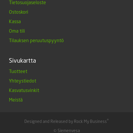
Tietosuojaseloste
Ostoskori
Kassa
Oma tili
Tilauksen peruutuspyyntö
Sivukartta
Tuotteet
Yhteystiedot
Kasvatusvinkit
Meistä
®
Designed and Released by Rock My Business
© Siemenvesa