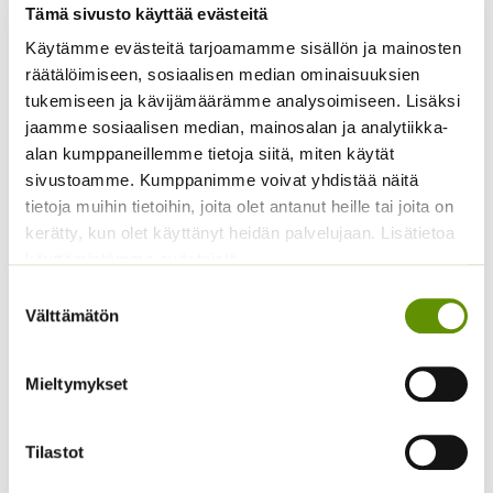
Tähtikello
Tämä sivusto käyttää evästeitä
Laukkaneilikka Morning
Hintaluokka:
2,95
€
–
9,00
€
Käytämme evästeitä tarjoamamme sisällön ja mainosten
Sisältää
Star White
2,95 €
arvonlisäveron
räätälöimiseen, sosiaalisen median ominaisuuksien
-
Hintaluokka:
4,00
€
–
9,00
€
Sisältää
tukemiseen ja kävijämäärämme analysoimiseen. Lisäksi
9,00 €
4,00 €
arvonlisäveron
jaamme sosiaalisen median, mainosalan ja analytiikka-
-
alan kumppaneillemme tietoja siitä, miten käytät
9,00 €
sivustoamme. Kumppanimme voivat yhdistää näitä
tietoja muihin tietoihin, joita olet antanut heille tai joita on
kerätty, kun olet käyttänyt heidän palvelujaan. Lisätietoa
käyttämistämme evästeistä
Suostumuksen
Välttämätön
valinta
Laukkaneilikka Morning
Hentohöyhenheinä
Mieltymykset
Star Deep Rose an
Pony Tails
Hintaluokka:
4,00
€
3,50
€
–
17,50
€
Sisältää arvonlisäveron
Sisältää
Tilastot
3,50 €
arvonlisäveron
-