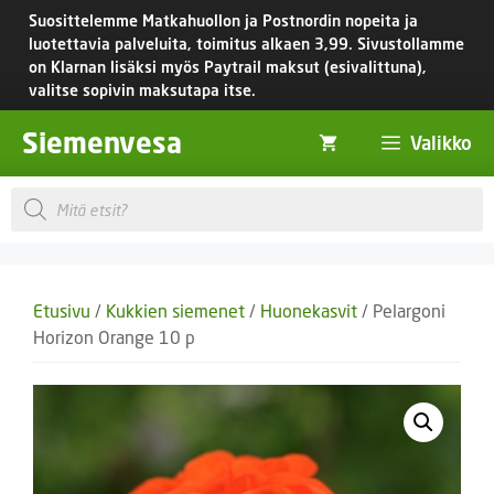
Siirry
Suosittelemme Matkahuollon ja Postnordin nopeita ja
sisältöön
luotettavia palveluita, toimitus
alkaen 3,99.
Sivustollamme
on Klarnan lisäksi myös Paytrail maksut (esivalittuna),
valitse sopivin maksutapa itse.
Siemenvesa
Valikko
Products
search
Etusivu
/
Kukkien siemenet
/
Huonekasvit
/ Pelargoni
Horizon Orange 10 p