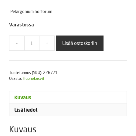
Pelargonium hortorum
Varastossa
-
+
Lisää ostoskoriin
Pelargoni
Horizon
Orange
10
Tuotetunnus (SKU):
226771
p
Osasto:
Huonekasvit
määrä
Kuvaus
Lisätiedot
Kuvaus