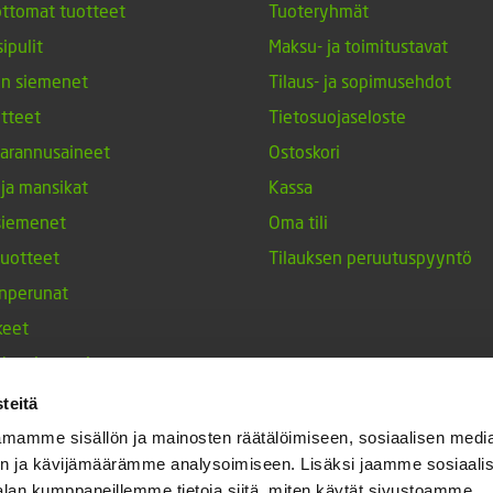
ttomat tuotteet
Tuoteryhmät
ipulit
Maksu- ja toimitustavat
en siemenet
Tilaus- ja sopimusehdot
tteet
Tietosuojaseloste
arannusaineet
Ostoskori
 ja mansikat
Kassa
siemenet
Oma tili
tuotteet
Tilauksen peruutuspyyntö
nperunat
keet
h-tulppaanit
nesten siemenet
teitä
ja maustekasvit
mamme sisällön ja mainosten räätälöimiseen, sosiaalisen medi
n ja kävijämäärämme analysoimiseen. Lisäksi jaamme sosiaali
alan kumppaneillemme tietoja siitä, miten käytät sivustoamme.