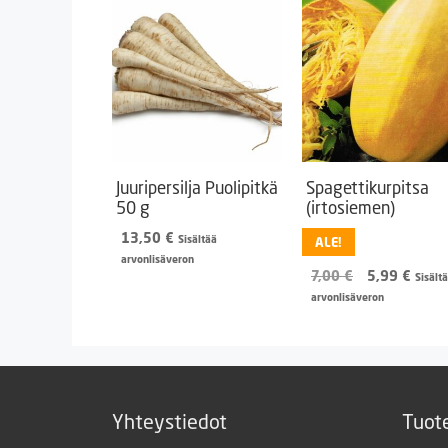
Juuripersilja Puolipitkä
Spagettikurpitsa
50 g
(irtosiemen)
13,50
€
Sisältää
ALE!
arvonlisäveron
Alkuperäine
Nyky
7,00
€
5,99
€
Sisält
hinta
hinta
arvonlisäveron
oli:
on:
7,00 €.
5,99 
Yhteystiedot
Tuot