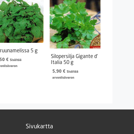
truunamelissa 5 g
Silopersilja Gigante d’
,50
€
Sisältää
Italia 50 g
vonlisäveron
5,90
€
Sisältää
arvonlisäveron
Sivukartta