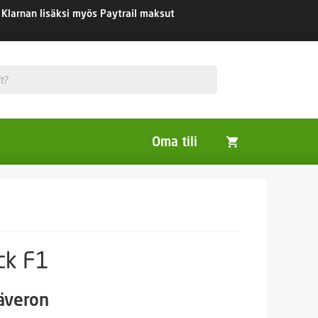
Klarnan lisäksi myös Paytrail maksut
Oma tili
Huonekasvit
Nurmikon siemenet
Viherlannoitus- ja maisemointikasvit
ck F1
säveron