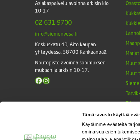
Asiakaspalvelu avoinna arkisin klo
Osasto
10-17
Kukkas
02 631 9700
Kukki
Lannoi
info@siemenvesa.fi
Maanp
Keskuskatu 40, Aito kaupan
yhteydessä. 38700 Kankaanpää.
Marjat
Noutopiste avoinna sopimuksen
Muut 
mukaan ja arkisin 10-17.
Muut 
Facebook
Instagram
Sieme
Tarvik
Triump
Vihan
Tämä sivusto käyttää eväs
Yrtit 
Käytämme evästeitä tarjoa
ominaisuuksien tukemisee
mainosalan ja analytiikka-