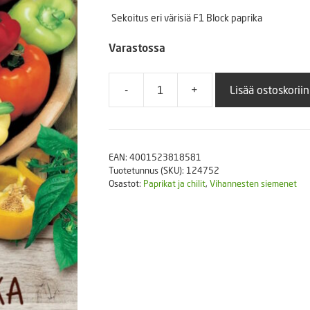
Puutarhatyökalut
Sekoitus eri värisiä F1 Block paprika
Askartelutarvikkeet
Varastossa
-
+
Lisää ostoskoriin
Paprika
Sekoitus
Block
F1
EAN:
4001523818581
määrä
Tuotetunnus (SKU):
124752
Osastot:
Paprikat ja chilit
,
Vihannesten siemenet