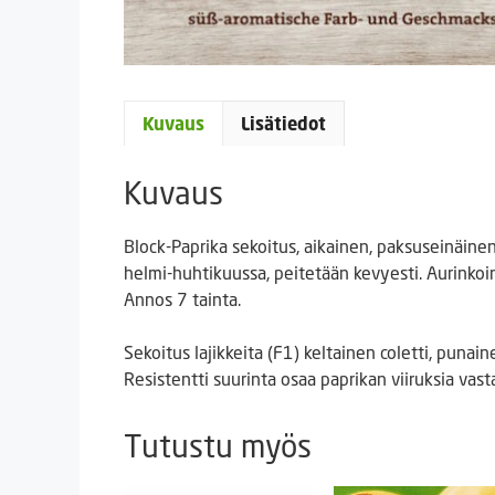
Kuvaus
Lisätiedot
Kuvaus
Block-Paprika sekoitus, aikainen, paksuseinäinen
helmi-huhtikuussa, peitetään kevyesti. Aurinkoin
Annos 7 tainta.
Sekoitus lajikkeita (F1) keltainen coletti, punain
Resistentti suurinta osaa paprikan viiruksia vas
Tutustu myös