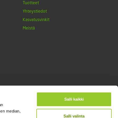
Tuotteet
Yhteystiedot
Kasvatusvinkit
Meistä
Salli kaikki
an
sen median,
Salli valinta