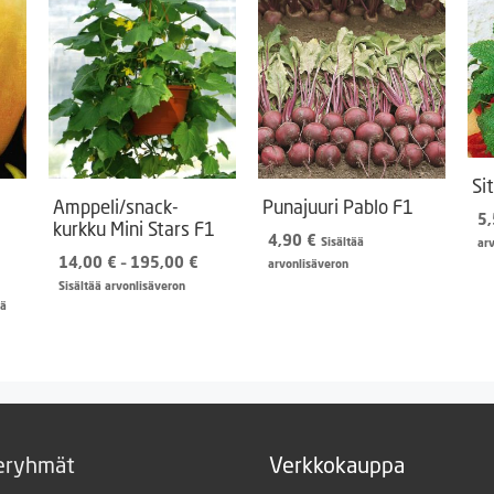
Si
Amppeli/snack-
Punajuuri Pablo F1
5
kurkku Mini Stars F1
4,90
€
Sisältää
ar
Hintaluokka:
14,00
€
–
195,00
€
arvonlisäveron
14,00 €
Sisältää arvonlisäveron
n
inen
-
ää
195,00 €
€.
eryhmät
Verkkokauppa