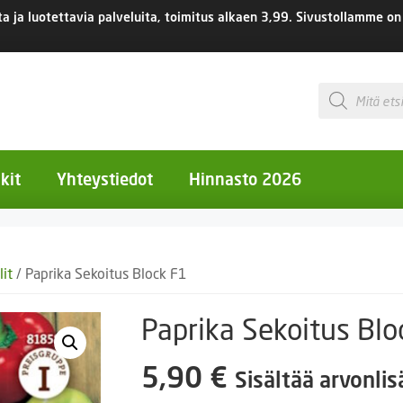
 ja luotettavia palveluita, toimitus
alkaen 3,99.
Sivustollamme on 
Products
search
kit
Yhteystiedot
Hinnasto 2026
otiset kukat
lit
/ Paprika Sekoitus Block F1
otiset kukat
uotiset kukat
Paprika Sekoitus Blo
eokset
5,90
€
Sisältää arvonli
Ruukut