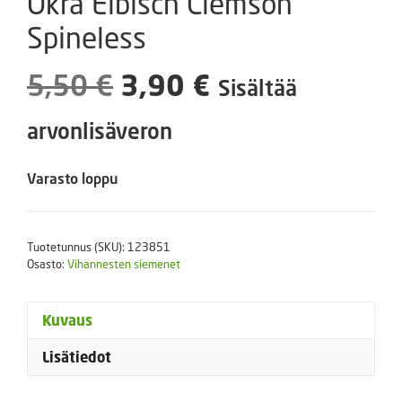
Okra Eibisch Clemson
Spineless
Alkuperäinen
Nykyinen
5,50
€
3,90
€
Sisältää
hinta
hinta
arvonlisäveron
oli:
on:
Varasto loppu
5,50 €.
3,90 €.
Tuotetunnus (SKU):
123851
Osasto:
Vihannesten siemenet
Kuvaus
Lisätiedot