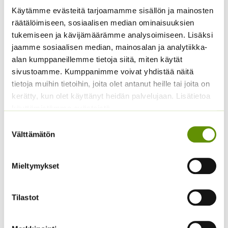
Käytämme evästeitä tarjoamamme sisällön ja mainosten
räätälöimiseen, sosiaalisen median ominaisuuksien
Avomaankurkku Lemon
Amppelitomaatti
tukemiseen ja kävijämäärämme analysoimiseen. Lisäksi
Apple
Tumbling Tom Red
jaamme sosiaalisen median, mainosalan ja analytiikka-
Hintaluokka:
Hintaluokka:
3,75
€
–
15,00
€
4,70
€
–
19,70
€
alan kumppaneillemme tietoja siitä, miten käytät
Sisältää
Sisältää
3,75 €
4,70 €
arvonlisäveron
arvonlisäveron
sivustoamme. Kumppanimme voivat yhdistää näitä
-
-
tietoja muihin tietoihin, joita olet antanut heille tai joita on
15,00 €
19,70 €
kerätty, kun olet käyttänyt heidän palvelujaan. Lisätietoa
käyttämistämme evästeistä
Suostumuksen
Välttämätön
valinta
Mieltymykset
Sitruunamelissa 5 g
Kurpitsa Tom Fox (noin
5,50
€
Tilastot
Sisältää arvonlisäveron
10 s.)
4,50
€
Sisältää arvonlisäveron