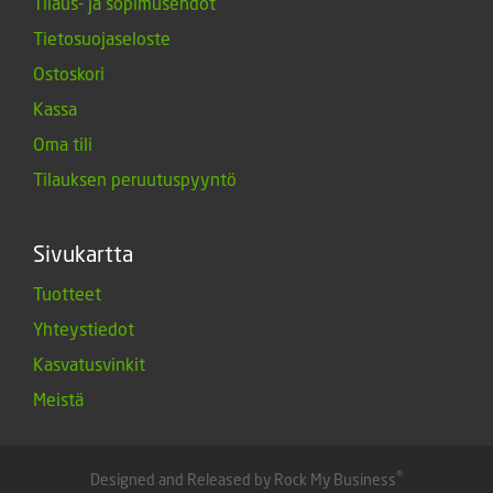
Tilaus- ja sopimusehdot
Tietosuojaseloste
Ostoskori
Kassa
Oma tili
Tilauksen peruutuspyyntö
Sivukartta
Tuotteet
Yhteystiedot
Kasvatusvinkit
Meistä
®
Designed and Released by Rock My Business