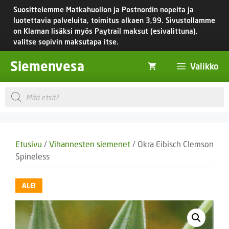
Siirry
Suosittelemme Matkahuollon ja Postnordin nopeita ja
sisältöön
luotettavia palveluita, toimitus
alkaen 3,99.
Sivustollamme
on Klarnan lisäksi myös Paytrail maksut (esivalittuna),
valitse sopivin maksutapa itse.
Siemenvesa
Valikko
Products
search
Etusivu
/
Vihannesten siemenet
/ Okra Eibisch Clemson
Spineless
ALE!