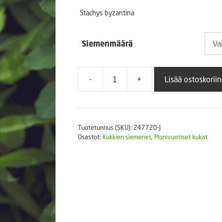
2,50
Puutarhatyökalut
Stachys byzantina
Askartelutarvikkeet
-
Siemenmäärä
7,00 
-
+
Lisää ostoskoriin
Nukkapähkämö
määrä
Tuotetunnus (SKU):
247720-J
Osastot:
Kukkien siemenet
,
Monivuotiset kukat