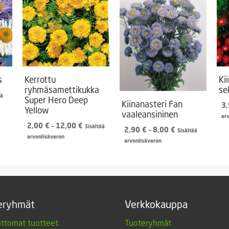
s
Kerrottu
Ki
ryhmäsamettikukka
se
luokka:
ää
Super Hero Deep
Kiinanasteri Fan
€
3
Yellow
vaaleansininen
ar
€
Hintaluokka:
2,00
€
–
12,00
€
Sisältää
Hintaluokka:
2,90
€
–
8,00
€
Sisältää
2,00 €
arvonlisäveron
2,90 €
arvonlisäveron
-
-
12,00 €
8,00 €
eryhmät
Verkkokauppa
ttomat tuotteet
Tuoteryhmät