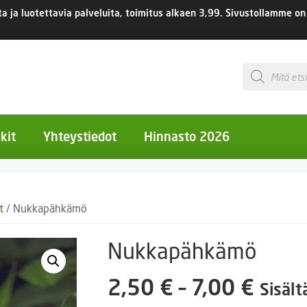
 ja luotettavia palveluita, toimitus
alkaen 3,99.
Sivustollamme on 
Products
search
kit
Yhteystiedot
Hinnasto 2026
otiset kukat
t
/ Nukkapähkämö
otiset kukat
uotiset kukat
Nukkapähkämö
eokset
Hint
2,50
€
–
7,00
€
Sisält
Ruukut