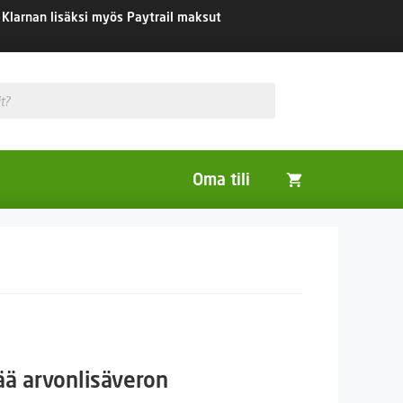
Klarnan lisäksi myös Paytrail maksut
Oma tili
Huonekasvit
Nurmikon siemenet
Viherlannoitus- ja maisemointikasvit
aluokka:
ää arvonlisäveron