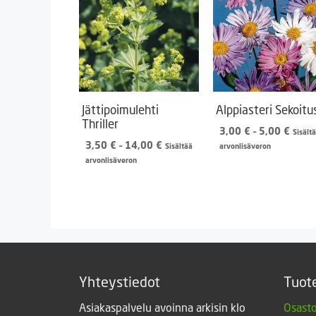
Jättipoimulehti
Alppiasteri Sekoitu
Thriller
Hinta
3,00
€
–
5,00
€
Sisält
Hintaluokka:
3,00 
3,50
€
–
14,00
€
Sisältää
arvonlisäveron
3,50 €
-
arvonlisäveron
-
5,00 
14,00 €
Yhteystiedot
Tuot
Asiakaspalvelu avoinna arkisin klo
Osasto