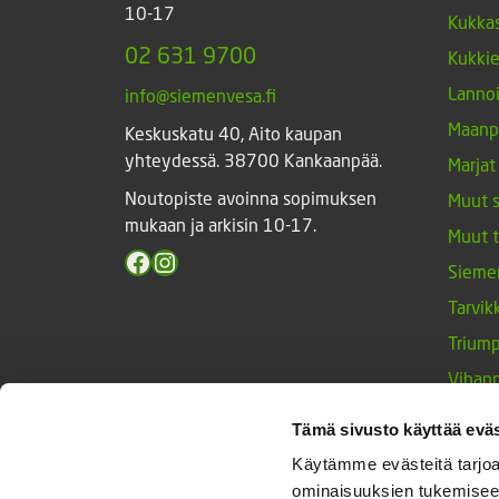
10-17
Kukkas
02 631 9700
Kukki
Lannoi
info@siemenvesa.fi
Maanp
Keskuskatu 40, Aito kaupan
yhteydessä. 38700 Kankaanpää.
Marjat
Noutopiste avoinna sopimuksen
Muut 
mukaan ja arkisin 10-17.
Muut 
Facebook
Instagram
Sieme
Tarvik
Triump
Vihan
Yrtit 
Tämä sivusto käyttää eväs
Käytämme evästeitä tarjoa
ominaisuuksien tukemisee