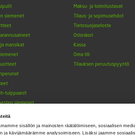
ipulit
Maksu- ja toimitustavat
en siemenet
Tilaus- ja sopimusehdot
tteet
Tietosuojaseloste
arannusaineet
Ostoskori
 ja mansikat
Kassa
siemenet
Oma tili
tuotteet
Tilauksen peruutuspyyntö
nperunat
keet
h-tulppaanit
nesten siemenet
ja maustekasvit
teitä
mamme sisällön ja mainosten räätälöimiseen, sosiaalisen medi
n ja kävijämäärämme analysoimiseen. Lisäksi jaamme sosiaali