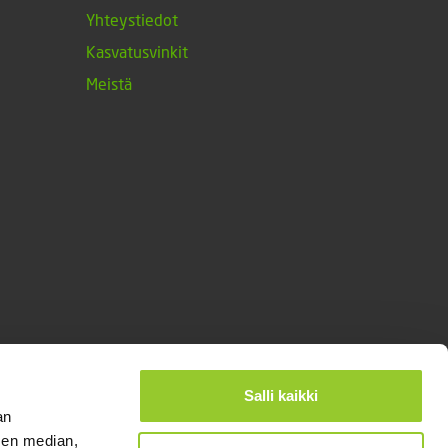
Yhteystiedot
Kasvatusvinkit
Meistä
Salli kaikki
an
sen median,