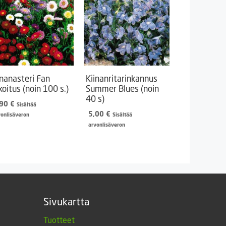
inanasteri Fan
Kiinanritarinkannus
koitus (noin 100 s.)
Summer Blues (noin
40 s)
,90
€
Sisältää
5,00
€
vonlisäveron
Sisältää
arvonlisäveron
Sivukartta
Tuotteet